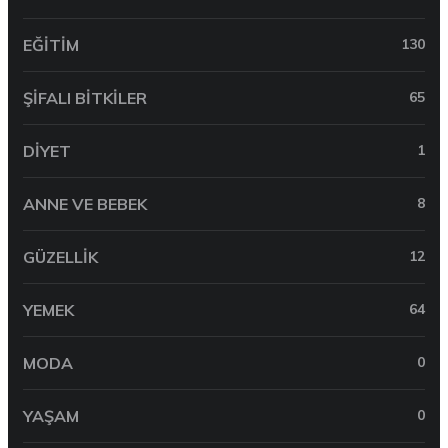
EĞITIM
130
ŞIFALI BITKILER
65
DIYET
1
ANNE VE BEBEK
8
GÜZELLIK
12
YEMEK
64
MODA
0
YAŞAM
0