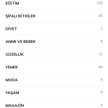
EĞITIM
130
ŞIFALI BITKILER
65
DIYET
1
ANNE VE BEBEK
8
GÜZELLIK
12
YEMEK
64
MODA
0
YAŞAM
0
MAGAZIN
0