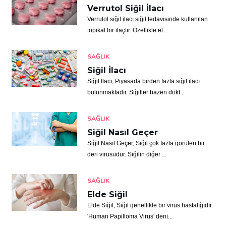
Verrutol Siğil İlacı
Verrutol siğil ilacı siğil tedavisinde kullanılan
topikal bir ilaçtır. Özellikle el...
SAĞLIK
Siğil İlacı
Siğil İlacı, Piyasada birden fazla siğil ilacı
bulunmaktadır. Siğiller bazen dokt...
SAĞLIK
Siğil Nasıl Geçer
Siğil Nasıl Geçer, Siğil çok fazla görülen bir
deri virüsüdür. Siğilin diğer ...
SAĞLIK
Elde Siğil
Elde Siğil, Siğil genellikle bir virüs hastalığıdır.
'Human Papilloma Virüs' deni...