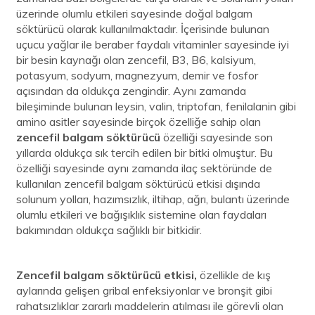
üzerinde olumlu etkileri sayesinde doğal balgam
söktürücü olarak kullanılmaktadır. İçerisinde bulunan
uçucu yağlar ile beraber faydalı vitaminler sayesinde iyi
bir besin kaynağı olan zencefil, B3, B6, kalsiyum,
potasyum, sodyum, magnezyum, demir ve fosfor
açısından da oldukça zengindir. Aynı zamanda
bileşiminde bulunan leysin, valin, triptofan, fenilalanin gibi
amino asitler sayesinde birçok özelliğe sahip olan
zencefil balgam söktürücü
özelliği sayesinde son
yıllarda oldukça sık tercih edilen bir bitki olmuştur. Bu
özelliği sayesinde aynı zamanda ilaç sektöründe de
kullanılan zencefil balgam söktürücü etkisi dışında
solunum yolları, hazımsızlık, iltihap, ağrı, bulantı üzerinde
olumlu etkileri ve bağışıklık sistemine olan faydaları
bakımından oldukça sağlıklı bir bitkidir.
Zencefil balgam söktürücü etkisi,
özellikle de kış
aylarında gelişen gribal enfeksiyonlar ve bronşit gibi
rahatsızlıklar zararlı maddelerin atılması ile görevli olan