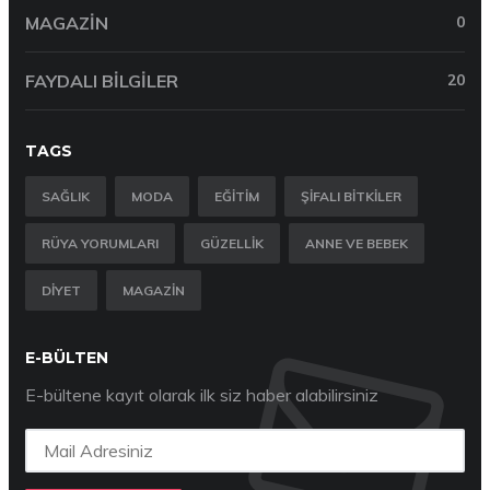
MAGAZIN
0
FAYDALI BILGILER
20
TAGS
SAĞLIK
MODA
EĞITIM
ŞIFALI BITKILER
RÜYA YORUMLARI
GÜZELLIK
ANNE VE BEBEK
DIYET
MAGAZIN
E-BÜLTEN
E-bültene kayıt olarak ilk siz haber alabilirsiniz