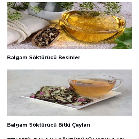
Balgam Söktürücü Besinler
Balgam Söktürücü Bitki Çayları