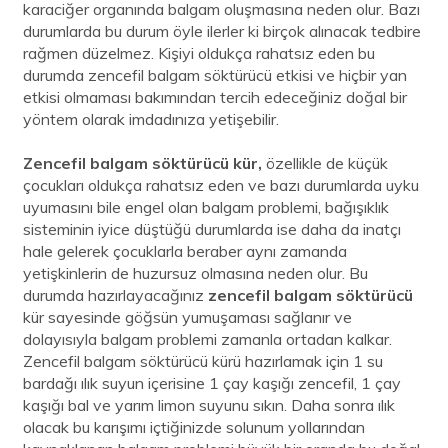
karaciğer organında balgam oluşmasına neden olur. Bazı
durumlarda bu durum öyle ilerler ki birçok alınacak tedbire
rağmen düzelmez. Kişiyi oldukça rahatsız eden bu
durumda zencefil balgam söktürücü etkisi ve hiçbir yan
etkisi olmaması bakımından tercih edeceğiniz doğal bir
yöntem olarak imdadınıza yetişebilir.
Zencefil balgam söktürücü kür,
özellikle de küçük
çocukları oldukça rahatsız eden ve bazı durumlarda uyku
uyumasını bile engel olan balgam problemi, bağışıklık
sisteminin iyice düştüğü durumlarda ise daha da inatçı
hale gelerek çocuklarla beraber aynı zamanda
yetişkinlerin de huzursuz olmasına neden olur. Bu
durumda hazırlayacağınız
zencefil balgam söktürücü
kür sayesinde göğsün yumuşaması sağlanır ve
dolayısıyla balgam problemi zamanla ortadan kalkar.
Zencefil balgam söktürücü kürü hazırlamak için 1 su
bardağı ılık suyun içerisine 1 çay kaşığı zencefil, 1 çay
kaşığı bal ve yarım limon suyunu sıkın. Daha sonra ılık
olacak bu karışımı içtiğinizde solunum yollarından