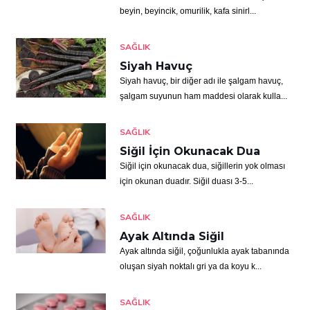
beyin, beyincik, omurilik, kafa sinirl...
SAĞLIK
Siyah Havuç
Siyah havuç, bir diğer adı ile şalgam havuç,
şalgam suyunun ham maddesi olarak kulla...
SAĞLIK
Siğil İçin Okunacak Dua
Siğil için okunacak dua, siğillerin yok olması
için okunan duadır. Siğil duası 3-5...
SAĞLIK
Ayak Altında Siğil
Ayak altında siğil, çoğunlukla ayak tabanında
oluşan siyah noktalı gri ya da koyu k...
SAĞLIK