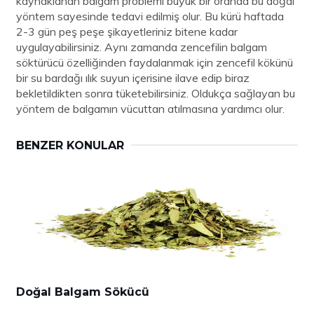
kaynaklanan balgam problemi büyük bir oranda bu doğal
yöntem sayesinde tedavi edilmiş olur. Bu kürü haftada
2-3 gün peş peşe şikayetleriniz bitene kadar
uygulayabilirsiniz. Aynı zamanda zencefilin balgam
söktürücü özelliğinden faydalanmak için zencefil kökünü
bir su bardağı ılık suyun içerisine ilave edip biraz
bekletildikten sonra tüketebilirsiniz. Oldukça sağlayan bu
yöntem de balgamın vücuttan atılmasına yardımcı olur.
BENZER KONULAR
Doğal Balgam Sökücü