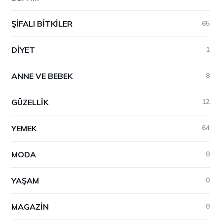
ŞIFALI BITKILER
65
DIYET
1
ANNE VE BEBEK
8
GÜZELLIK
12
YEMEK
64
MODA
0
YAŞAM
0
MAGAZIN
0