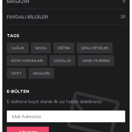
MAGAZIN
0
FAYDALI BILGILER
20
TAGS
SAĞLIK
MODA
EĞITIM
ŞIFALI BITKILER
RÜYA YORUMLARI
GÜZELLIK
ANNE VE BEBEK
DIYET
MAGAZIN
E-BÜLTEN
E-bültene kayıt olarak ilk siz haber alabilirsiniz