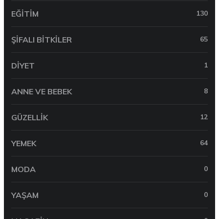
EĞITIM
130
ŞIFALI BITKILER
65
DIYET
1
ANNE VE BEBEK
8
GÜZELLIK
12
YEMEK
64
MODA
0
YAŞAM
0