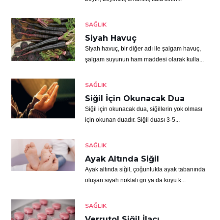
SAĞLIK
Siyah Havuç
Siyah havuç, bir diğer adı ile şalgam havuç,
şalgam suyunun ham maddesi olarak kulla...
SAĞLIK
Siğil İçin Okunacak Dua
Siğil için okunacak dua, siğillerin yok olması
için okunan duadır. Siğil duası 3-5...
SAĞLIK
Ayak Altında Siğil
Ayak altında siğil, çoğunlukla ayak tabanında
oluşan siyah noktalı gri ya da koyu k...
SAĞLIK
Verrutol Siğil İlacı