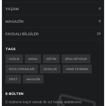
YAŞAM
0
MAGAZIN
0
FAYDALI BILGILER
20
TAGS
SAĞLIK
MODA
EĞITIM
ŞIFALI BITKILER
RÜYA YORUMLARI
GÜZELLIK
ANNE VE BEBEK
DIYET
MAGAZIN
E-BÜLTEN
E-bültene kayıt olarak ilk siz haber alabilirsiniz