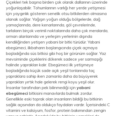
Çiçekleri tek başına birden çok olarak dallarının üzerinde
yoğunlaşabilir. Tohumlarının varlığı her yerde yetişmesi
için yaygınlık gösteren senelik otsu bitkilerden olmasına
olanak sağlar. Yağışın yoğun olduğu bölgelerde, dağ
yamaçlarında, dere kenarlarında, göl çevrelerinde,
tarlaların birçok verimli noktalarında daha çok meralarda,
orman alanlarında ve yerleşim yerlerinin dışında
kendiliğinden yetişen yabani bir bitki türüdür. Yabani
ebegümeci, ilkbaharın başlangıcında çiçek açmaya
başladığında süs bitkisi gibi hoş bir görünüm sağlar. Yaz
mevsiminde çiçeklerini dökerek sadece yer sarmaşığı
halinde yaprakları kalır. Ebegümeci ilk yetişmeye
başladığında küçük sade açık yeşil tonlarında taç
yapraklara sahip iken zamanla daha da büyüyerek
yaprakları yırtık hale gelerek rengi koyu yeşil olur.
İnsanlar tarafından pek bilinmediği için
yabani
ebegümeci
bitkisini manavlarda bulmak zordur.
Genellikle eski toprak olan insanların bildiği bu bitkinin
sağlık açısından da oldukça faydaları vardır. İçerisindeki C
vitamini ve kalsiyum, fosfor, protein bakımından zengin
yapıya sahiptir. Anadolu'da bu bitkinin yemekleri de