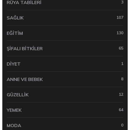
RÜYA TABILERI
3
SAĞLIK
107
EĞITIM
130
ŞIFALI BITKILER
65
DIYET
1
ANNE VE BEBEK
8
GÜZELLIK
12
YEMEK
64
MODA
0