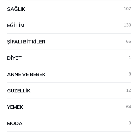
SAĞLIK
107
EĞITIM
130
ŞIFALI BITKILER
65
DIYET
1
ANNE VE BEBEK
8
GÜZELLIK
12
YEMEK
64
MODA
0