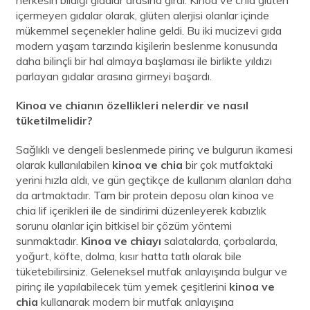
herkesin bildiği gıdalar arasına girdi. Kinoa ve chia glüten
içermeyen gıdalar olarak, glüten alerjisi olanlar içinde
mükemmel seçenekler haline geldi. Bu iki mucizevi gıda
modern yaşam tarzında kişilerin beslenme konusunda
daha bilinçli bir hal almaya başlaması ile birlikte yıldızı
parlayan gıdalar arasına girmeyi başardı.
Kinoa ve chianın özellikleri nelerdir ve nasıl
tüketilmelidir?
Sağlıklı ve dengeli beslenmede pirinç ve bulgurun ikamesi
olarak kullanılabilen
kinoa ve chia
bir çok mutfaktaki
yerini hızla aldı, ve gün geçtikçe de kullanım alanları daha
da artmaktadır. Tam bir protein deposu olan kinoa ve
chia lif içerikleri ile de sindirimi düzenleyerek kabızlık
sorunu olanlar için bitkisel bir çözüm yöntemi
sunmaktadır.
Kinoa ve chiayı
salatalarda, çorbalarda,
yoğurt, köfte, dolma, kısır hatta tatlı olarak bile
tüketebilirsiniz. Geleneksel mutfak anlayışında bulgur ve
pirinç ile yapılabilecek tüm yemek çeşitlerini
kinoa ve
chia
kullanarak modern bir mutfak anlayışına