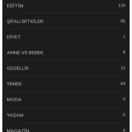
EĞITIM
130
ŞIFALI BITKILER
65
DIYET
1
ANNE VE BEBEK
8
GÜZELLIK
12
YEMEK
64
MODA
0
YAŞAM
0
MAGAZIN
0