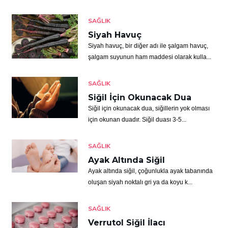
SAĞLIK
Siyah Havuç
Siyah havuç, bir diğer adı ile şalgam havuç,
şalgam suyunun ham maddesi olarak kulla...
SAĞLIK
Siğil İçin Okunacak Dua
Siğil için okunacak dua, siğillerin yok olması
için okunan duadır. Siğil duası 3-5...
SAĞLIK
Ayak Altında Siğil
Ayak altında siğil, çoğunlukla ayak tabanında
oluşan siyah noktalı gri ya da koyu k...
SAĞLIK
Verrutol Siğil İlacı