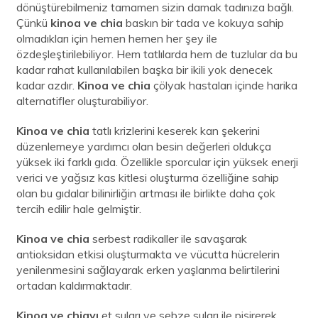
dönüştürebilmeniz tamamen sizin damak tadınıza bağlı.
Çünkü
kinoa ve chia
baskın bir tada ve kokuya sahip
olmadıkları için hemen hemen her şey ile
özdeşleştirilebiliyor. Hem tatlılarda hem de tuzlular da bu
kadar rahat kullanılabilen başka bir ikili yok denecek
kadar azdır.
Kinoa ve chia
çölyak hastaları içinde harika
alternatifler oluşturabiliyor.
Kinoa ve chia
tatlı krizlerini keserek kan şekerini
düzenlemeye yardımcı olan besin değerleri oldukça
yüksek iki farklı gıda. Özellikle sporcular için yüksek enerji
verici ve yağsız kas kitlesi oluşturma özelliğine sahip
olan bu gıdalar bilinirliğin artması ile birlikte daha çok
tercih edilir hale gelmiştir.
Kinoa ve chia
serbest radikaller ile savaşarak
antioksidan etkisi oluşturmakta ve vücutta hücrelerin
yenilenmesini sağlayarak erken yaşlanma belirtilerini
ortadan kaldırmaktadır.
Kinoa ve chiayı
et suları ve sebze suları ile pişirerek