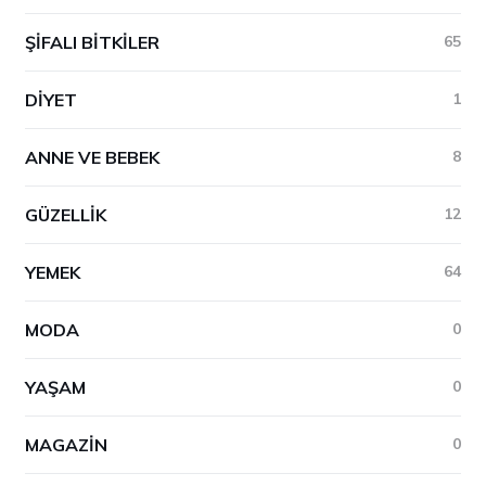
ŞIFALI BITKILER
65
DIYET
1
ANNE VE BEBEK
8
GÜZELLIK
12
YEMEK
64
MODA
0
YAŞAM
0
MAGAZIN
0