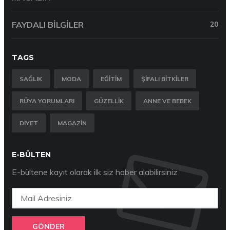
FAYDALI BILGILER
20
TAGS
SAĞLIK
MODA
EĞITIM
ŞIFALI BITKILER
RÜYA YORUMLARI
GÜZELLIK
ANNE VE BEBEK
DIYET
MAGAZIN
E-BÜLTEN
E-bültene kayıt olarak ilk siz haber alabilirsiniz
GÖNDER