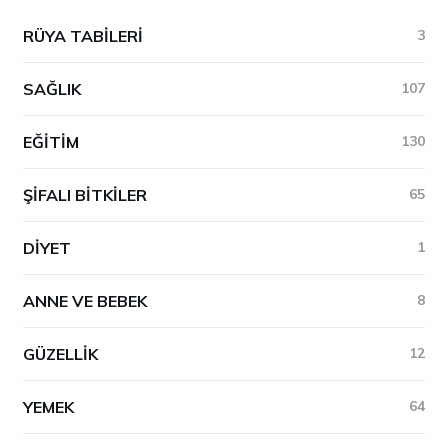
RÜYA TABILERI
3
SAĞLIK
107
EĞITIM
130
ŞIFALI BITKILER
65
DIYET
1
ANNE VE BEBEK
8
GÜZELLIK
12
YEMEK
64