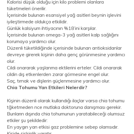
Kalorisi düşük olduğu için kilo problemi olanlara
tüketmeleri önerilir.
İçerisinde bulunan esansiyel yağ asitleri beynin işlevini
iyileştirmede oldukça etkilidir.
Günlük kalsiyum ihtiyacının %18’ini karşılar.
İçerisinde bulunan omega-3 yağ asitleri kalp sağlığını
korumaya yardımcı olur.
Düzenli tüketildiğinde içerisinde bulunan antioksidanlar
devreye girerek kişinin daha genç görünmesine yardımcı
olur.
Cildi onararak yaşlanma ektilerini erteler. Cildi onararak
cildin dış etkenlerden zarar görmesine engel olur.
Saç, tırnak ve dişlerin güçlenmesine yardımcı olur.
Chia Tohumu Yan Etkileri Nelerdir?
Kişinin düzenli olarak kullandığı ilaçlar varsa chia tohumu
tğketmeden nce mutlaka doktoruna danışması gerekir.
Bunların dışında chia tohumunun yaratabileceği olumsuz
etkiler şu şekildedir:
En yaygın yan etkisi gaz problemine sebep olamsıdır.
Kişide şişkinlik yaratır.