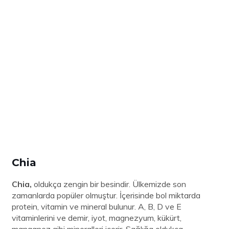
Chia
Chia,
oldukça zengin bir besindir. Ülkemizde son
zamanlarda popüler olmuştur. İçerisinde bol miktarda
protein, vitamin ve mineral bulunur. A, B, D ve E
vitaminlerini ve demir, iyot, magnezyum, kükürt,
manganez gibi mineralleri içerir. Sağlığa oldukça