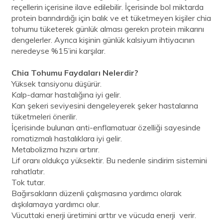
reçellerin içerisine ilave edilebilir. İçerisinde bol miktarda
protein barındırdığı için balık ve et tüketmeyen kişiler chia
tohumu tüketerek günlük alması gerekn protein mikarını
dengelerler. Ayrıca kişinin günlük kalsiyum ihtiyacının
neredeyse %15’ini karşılar.
Chia Tohumu Faydaları Nelerdir?
Yüksek tansiyonu düşürür.
Kalp-damar hastalığına iyi gelir.
Kan şekeri seviyesini dengeleyerek şeker hastalarına
tüketmeleri önerilir.
İçerisinde bulunan anti-enflamatuar özelliği sayesinde
romatizmalı hastalıklara iyi gelir.
Metabolizma hızını artırır.
Lif oranı oldukça yüksektir. Bu nedenle sindirim sistemini
rahatlatır.
Tok tutar.
Bağırsakların düzenli çalışmasına yardımcı olarak
dışkılamaya yardımcı olur.
Vücuttaki enerji üretimini arttır ve vücuda enerji verir.