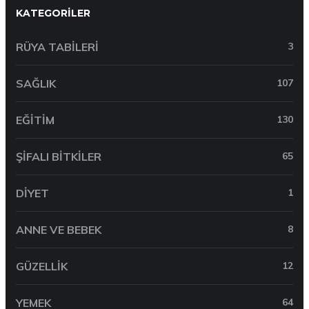
KATEGORILER
RÜYA TABILERI
3
SAĞLIK
107
EĞITIM
130
ŞIFALI BITKILER
65
DIYET
1
ANNE VE BEBEK
8
GÜZELLIK
12
YEMEK
64