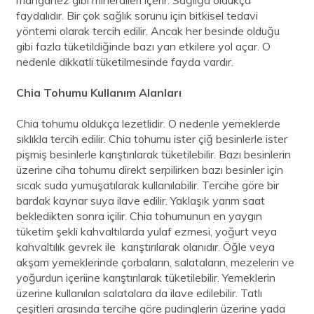
faydalıdır. Bir çok sağlık sorunu için bitkisel tedavi
yöntemi olarak tercih edilir. Ancak her besinde olduğu
gibi fazla tüketildiğinde bazı yan etkilere yol açar. O
nedenle dikkatli tüketilmesinde fayda vardır.
Chia Tohumu Kullanım Alanları
Chia tohumu oldukça lezetlidir. O nedenle yemeklerde
sıklıkla tercih edilir. Chia tohumu ister çiğ besinlerle ister
pişmiş besinlerle karıştırılarak tüketilebilir. Bazı besinlerin
üzerine ciha tohumu direkt serpilirken bazı besinler için
sıcak suda yumuşatılarak kullanılabilir. Tercihe göre bir
bardak kaynar suya ilave edilir. Yaklaşık yarım saat
bekledikten sonra içilir. Chia tohumunun en yaygın
tüketim şekli kahvaltılarda yulaf ezmesi, yoğurt veya
kahvaltılık gevrek ile karıştırılarak olanıdır. Öğle veya
akşam yemeklerinde çorbaların, salataların, mezelerin ve
yoğurdun içeriine karıştırılarak tüketilebilir. Yemeklerin
üzerine kullanılan salatalara da ilave edilebilir. Tatlı
çeşitleri arasında tercihe göre pudinglerin üzerine yada