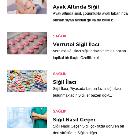
Ayak Altında Siğil
Ayak altında siğil, çoğunlukla ayak tabanında
oluşan siyah noktalı gri ya da koyu k...
SAĞLIK
Verrutol Siğil İlacı
Verrutol siğil ilacı siğil tedavisinde kullanılan
topikal bir ilaçtır. Özellikle el...
SAĞLIK
Siğil İlacı
Siğil İlacı, Piyasada birden fazla siğil ilacı
bulunmaktadır. Siğiller bazen dokt...
SAĞLIK
Siğil Nasıl Geçer
Siğil Nasıl Geçer, Siğil çok fazla görülen bir
deri virüsüdür. Siğilin diğer ...