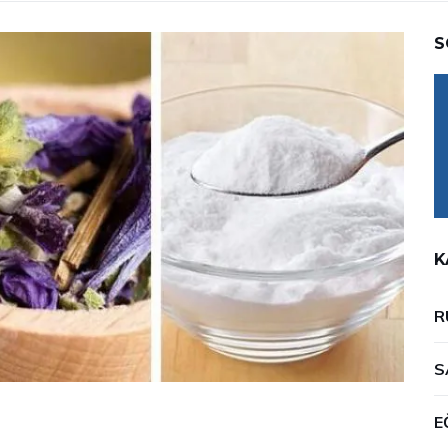
S
K
R
S
E