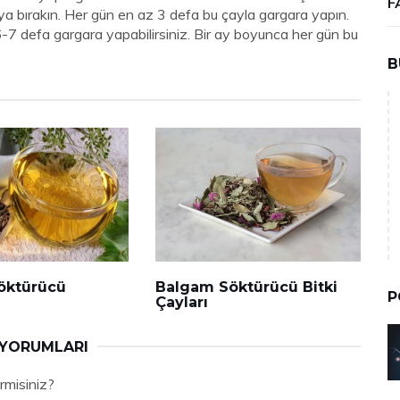
F
a bırakın. Her gün en az 3 defa bu çayla gargara yapın.
-7 defa gargara yapabilirsiniz. Bir ay boyunca her gün bu
B
öktürücü
Balgam Söktürücü Bitki
P
Çayları
 YORUMLARI
rmisiniz?