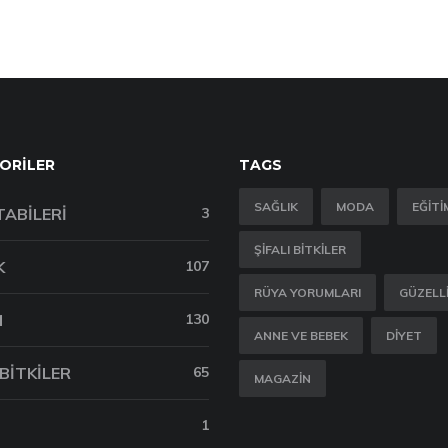
ORILER
TAGS
SAĞLIK
MODA
EĞITI
TABILERI
3
ŞIFALI BITKILER
K
107
RÜYA YORUMLARI
GÜZELL
M
130
ANNE VE BEBEK
DIYET
 BITKILER
65
MAGAZIN
1