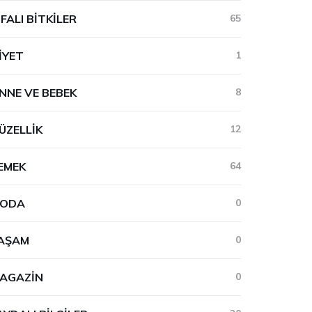
IFALI BITKILER
65
IYET
1
NNE VE BEBEK
8
ÜZELLIK
12
EMEK
64
ODA
0
AŞAM
0
AGAZIN
0