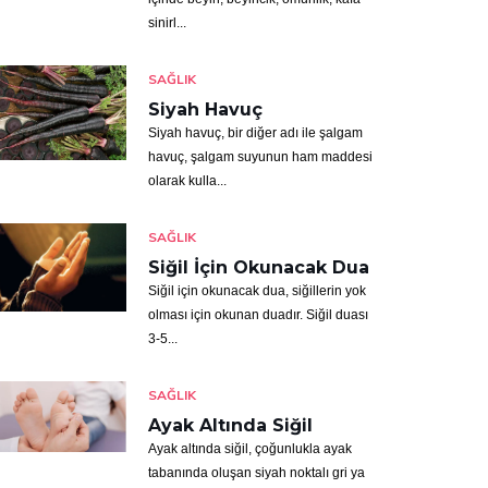
sinirl...
SAĞLIK
Siyah Havuç
Siyah havuç, bir diğer adı ile şalgam
havuç, şalgam suyunun ham maddesi
olarak kulla...
SAĞLIK
Siğil İçin Okunacak Dua
Siğil için okunacak dua, siğillerin yok
olması için okunan duadır. Siğil duası
3-5...
SAĞLIK
Ayak Altında Siğil
Ayak altında siğil, çoğunlukla ayak
tabanında oluşan siyah noktalı gri ya