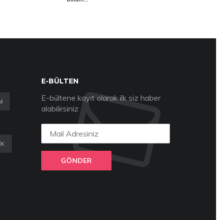
E-BÜLTEN
E-bültene kayıt olarak ilk siz haber
M
alabilirsiniz
IK
GÖNDER