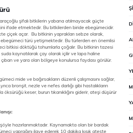
Ş
ürü
raçoğlu şifalı bitkilerin yabana atılmayacak güçte
D
i ifade etmektedir. Bu bitkilerden biride ebegümecidir.
te çiçek açar. Bu bitkinin yaprakları sebze olarak,
A
şit ebegümeci türü yetişmektedir. Bu türlerden en önemlisi
i bitkisi döktüğü tohumlarla çoğalır. Bu bitkinin tazesi
 suda kaynatılarak çay olarak içilir ve lapa haline
G
a, çıban ve yara olan bölgeye konulursa faydası görülür.
Y
ümeci mide ve bağırsakların düzenli çalışmasını sağlar,
 Ayrıca bronşit, nezle ve nefes darlığı gibi hastalıkların
M
 öksürüğü keser, burun tıkanıklığını giderir, ateşi düşürür
Y
anışı:
M
 şöyle hazırlanmaktadır. Kaynamakta olan bir bardak
meci yaprağını ilave ederek 10 dakika kısık ateşte