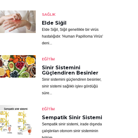
SAĞLIK
Elde Siğil
Elde Siğil, Siğil genellikle bir virüs
hastalığıdır. 'Human Papilloma Virüs'
deni...
EĞITIM
Sinir Sistemini
Güçlendiren Besinler
Sinir sistemini güçlendiren besinler,
sinir sistemi sağlıklı işlev gördüğü
süre...
EĞITIM
Sempatik Sinir Sistemi
Sempatik sinir sistemi, irade dışında
çalıştırılan otonom sinir sisteminin
bölüm...