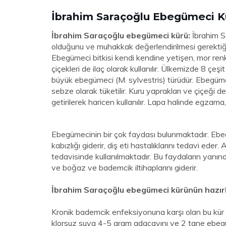
İbrahim Saraçoğlu Ebegümeci K
İbrahim Saraçoğlu ebegümeci kürü:
İbrahim Sa
olduğunu ve muhakkak değerlendirilmesi gerektiğin
Ebegümeci bitkisi kendi kendine yetişen, mor renk
çiçekleri de ilaç olarak kullanılır. Ülkemizde 8 çe
büyük ebegümeci (M. sylvestris) türüdür. Ebegümec
sebze olarak tüketilir. Kuru yaprakları ve çiçeği de
getirilerek haricen kullanılır. Lapa halinde egzam
Ebegümecinin bir çok faydası bulunmaktadır. Ebeg
kabızlığı giderir, diş eti hastalıklarını tedavi eder.
tedavisinde kullanılmaktadır. Bu faydaların yanında
ve boğaz ve bademcik iltihaplarını giderir.
İbrahim Saraçoğlu ebegümeci kürünün hazırl
Kronik bademcik enfeksiyonuna karşı olan bu kür
klorsuz suya 4-5 gram adaçayını ve 2 tane ebegü