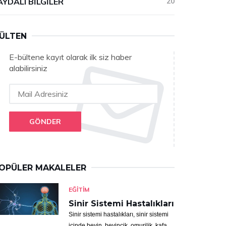
AYDALI BILGILER
20
ÜLTEN
E-bültene kayıt olarak ilk siz haber
alabilirsiniz
GÖNDER
OPÜLER MAKALELER
EĞITIM
Sinir Sistemi Hastalıkları
Sinir sistemi hastalıkları, sinir sistemi
içinde beyin, beyincik, omurilik, kafa