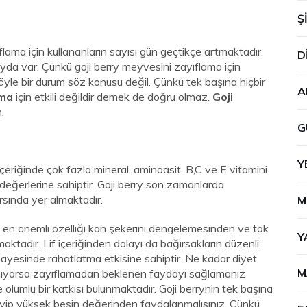
Ş
lama için kullananların sayısı gün geçtikçe artmaktadır.
D
fayda var. Çünkü goji berry meyvesini zayıflama için
böyle bir durum söz konusu değil. Çünkü tek başına hiçbir
A
ama
için etkili değildir demek de doğru olmaz.
Goji
.
G
Y
 İçeriğinde çok fazla mineral, aminoasit, B,C ve E vitamini
değerlerine sahiptir. Goji berry son zamanlarda
arsında yer almaktadır.
M
 en önemli özelliği kan şekerini dengelemesinden ve tok
Y
ktadır. Lif içeriğinden dolayı da bağırsakların düzenli
 sayesinde rahatlatma etkisine sahiptir. Ne kadar diyet
M
şmıyorsa zayıflamadan beklenen faydayı sağlamanız
olumlu bir katkısı bulunmaktadır. Goji berrynin tek başına
leyip yüksek besin değerinden faydalanmalısınız. Çünkü