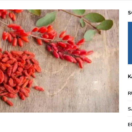
S
K
R
S
E