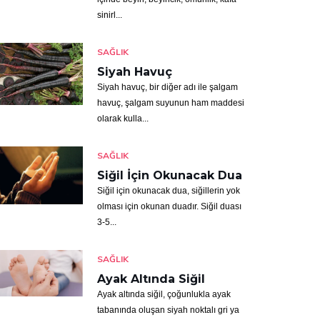
sinirl...
SAĞLIK
Siyah Havuç
Siyah havuç, bir diğer adı ile şalgam
havuç, şalgam suyunun ham maddesi
olarak kulla...
SAĞLIK
Siğil İçin Okunacak Dua
Siğil için okunacak dua, siğillerin yok
olması için okunan duadır. Siğil duası
3-5...
SAĞLIK
Ayak Altında Siğil
Ayak altında siğil, çoğunlukla ayak
tabanında oluşan siyah noktalı gri ya