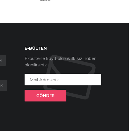
E-BÜLTEN
E-bültene kayıt olarak ilk siz haber
M
alabilirsiniz
IK
GÖNDER