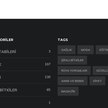
ORILER
TAGS
SAĞLIK
MODA
EĞITI
TABILERI
3
ŞIFALI BITKILER
K
107
RÜYA YORUMLARI
GÜZELL
M
130
ANNE VE BEBEK
DIYET
 BITKILER
65
MAGAZIN
1