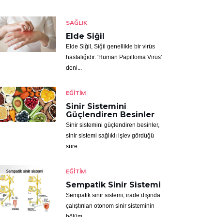
SAĞLIK
Elde Siğil
Elde Siğil, Siğil genellikle bir virüs
hastalığıdır. 'Human Papilloma Virüs'
deni...
EĞITIM
Sinir Sistemini
Güçlendiren Besinler
Sinir sistemini güçlendiren besinler,
sinir sistemi sağlıklı işlev gördüğü
süre...
EĞITIM
Sempatik Sinir Sistemi
Sempatik sinir sistemi, irade dışında
çalıştırılan otonom sinir sisteminin
bölüm...