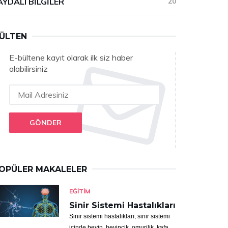
AYDALI BILGILER
20
ÜLTEN
E-bültene kayıt olarak ilk siz haber
alabilirsiniz
GÖNDER
OPÜLER MAKALELER
EĞITIM
Sinir Sistemi Hastalıkları
Sinir sistemi hastalıkları, sinir sistemi
içinde beyin, beyincik, omurilik, kafa