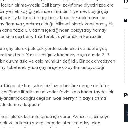
F
 içeren bir meyvedir. Goji berryi zayıflama diyetinizde ara
 bir yemek kaşığı şeklinde olmalıdır. 1 yemek kaşığı goji
ji berry
kullanırken goji berry kalori hesaplamasını bu
B
 zayıflamaya yardımcı olduğu bilimsel olarak kanıtlanmış bir
n daha fazla C vitamni içerdiğinden dolayı zayıflamayı
k başına goji berry tüketerek zayıflamak imkansızdır.
e çay olarak pek çok yerde satılmakta ve adeta yağ
dilmektedir. Yani istediğiniz kadar yiyin için günde 2-3
e bir durum asla ve asla mümkün değildir. Bir çok diyetisyen
rry tüketerek yada çayını içerek zayıflanamayacağı
kettiğinizde kan şekerinizi uzun bir süre denge de tutar.
çeriğinde lif miktarı ne kadar fazla ise o kadar faydalı bir
P
yandırmak doğru değildir.
Goji berrynin zayıflatma
dadır demek doğrudur.
cısı olarak kullanıldığında işe yarar. Ayrıca hiç bir şeye
k ve kullanım sonrasında da istenilen etkiyi elde