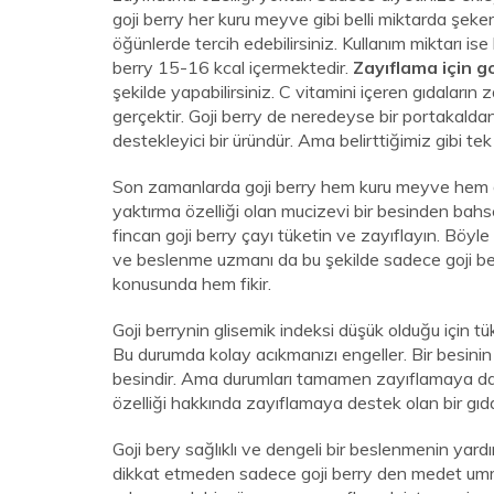
goji berry her kuru meyve gibi belli miktarda şeker
öğünlerde tercih edebilirsiniz. Kullanım miktarı ise
berry 15-16 kcal içermektedir.
Zayıflama için go
şekilde yapabilirsiniz. C vitamini içeren gıdaların
gerçektir. Goji berry de neredeyse bir portakalda
destekleyici bir üründür. Ama belirttiğimiz gibi te
Son zamanlarda goji berry hem kuru meyve hem d
yaktırma özelliği olan mucizevi bir besinden bahse
fincan goji berry çayı tüketin ve zayıflayın. Böyl
ve beslenme uzmanı da bu şekilde sadece goji be
konusunda hem fikir.
Goji berrynin glisemik indeksi düşük olduğu için tü
Bu durumda kolay acıkmanızı engeller. Bir besinin i
besindir. Ama durumları tamamen zayıflamaya da
özelliği hakkında zayıflamaya destek olan bir gı
Goji bery sağlıklı ve dengeli bir beslenmenin yardım
dikkat etmeden sadece goji berry den medet umma