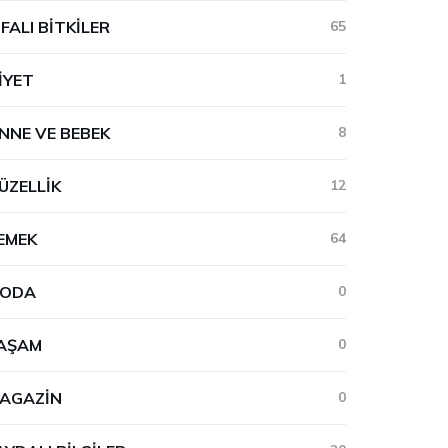
IFALI BITKILER
65
IYET
1
NNE VE BEBEK
8
ÜZELLIK
12
EMEK
64
ODA
0
AŞAM
0
AGAZIN
0