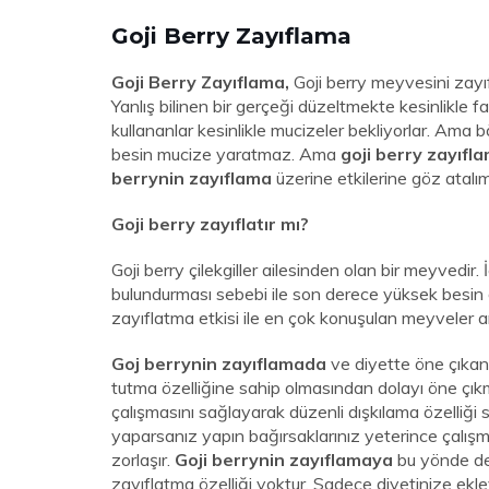
Goji Berry Zayıflama
Goji Berry Zayıflama,
Goji berry meyvesini zayıf
Yanlış bilinen bir gerçeği düzeltmekte kesinlikle 
kullananlar kesinlikle mucizeler bekliyorlar. Ama 
besin mucize yaratmaz. Ama
goji berry zayıfl
berrynin zayıflama
üzerine etkilerine göz atalım
Goji berry zayıflatır mı?
Goji berry çilekgiller ailesinden olan bir meyvedir.
bulundurması sebebi ile son derece yüksek besin 
zayıflatma etkisi ile en çok konuşulan meyveler 
Goj berrynin zayıflamada
ve diyette öne çıkan
tutma özelliğine sahip olmasından dolayı öne çıkma
çalışmasını sağlayarak düzenli dışkılama özelliği
yaparsanız yapın bağırsaklarınız yeterince çalı
zorlaşır.
Goji berrynin zayıflamaya
bu yönde de 
zayıflatma özelliği yoktur. Sadece diyetinize ek