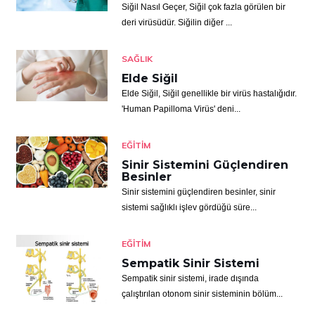
Siğil Nasıl Geçer, Siğil çok fazla görülen bir
deri virüsüdür. Siğilin diğer ...
SAĞLIK
Elde Siğil
Elde Siğil, Siğil genellikle bir virüs hastalığıdır.
'Human Papilloma Virüs' deni...
EĞITIM
Sinir Sistemini Güçlendiren
Besinler
Sinir sistemini güçlendiren besinler, sinir
sistemi sağlıklı işlev gördüğü süre...
EĞITIM
Sempatik Sinir Sistemi
Sempatik sinir sistemi, irade dışında
çalıştırılan otonom sinir sisteminin bölüm...