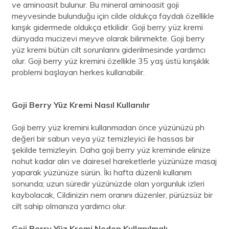
ve aminoasit bulunur. Bu mineral aminoasit goji
meyvesinde bulunduğu için cilde oldukça faydalı özellikle
kırışık gidermede oldukça etkilidir. Goji berry yüz kremi
dünyada mucizevi meyve olarak bilinmekte. Goji berry
yüz kremi bütün cilt sorunlarını giderilmesinde yardımcı
olur. Goji berry yüz kremini özellikle 35 yaş üstü kırışıklık
problemi başlayan herkes kullanabilir.
Goji Berry Yüz Kremi Nasıl Kullanılır
Goji berry yüz kremini kullanmadan önce yüzünüzü ph
değeri bir sabun veya yüz temizleyici ile hassas bir
şekilde temizleyin. Daha goji berry yüz kreminde elinize
nohut kadar alın ve dairesel hareketlerle yüzünüze masaj
yaparak yüzünüze sürün. İki hafta düzenli kullanım
sonunda; uzun süredir yüzünüzde olan yorgunluk izleri
kaybolacak, Cildinizin nem oranını düzenler, pürüzsüz bir
cilt sahip olmanıza yardımcı olur.
Goji Berry Yüz Kremi Neden Kullanılmalı