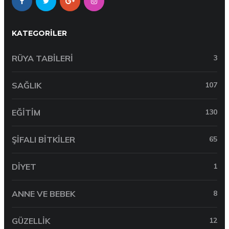
KATEGORILER
RÜYA TABILERI
3
SAĞLIK
107
EĞITIM
130
ŞIFALI BITKILER
65
DIYET
1
ANNE VE BEBEK
8
GÜZELLIK
12