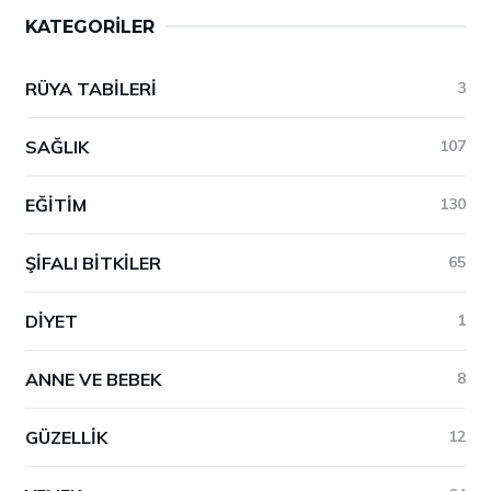
KATEGORILER
RÜYA TABILERI
3
SAĞLIK
107
EĞITIM
130
ŞIFALI BITKILER
65
DIYET
1
ANNE VE BEBEK
8
GÜZELLIK
12