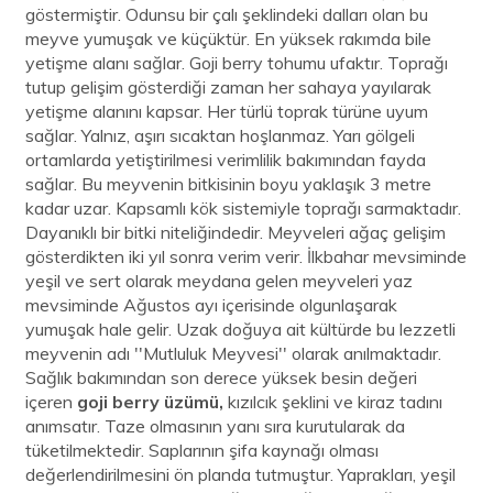
göstermiştir. Odunsu bir çalı şeklindeki dalları olan bu
meyve yumuşak ve küçüktür. En yüksek rakımda bile
yetişme alanı sağlar. Goji berry tohumu ufaktır. Toprağı
tutup gelişim gösterdiği zaman her sahaya yayılarak
yetişme alanını kapsar. Her türlü toprak türüne uyum
sağlar. Yalnız, aşırı sıcaktan hoşlanmaz. Yarı gölgeli
ortamlarda yetiştirilmesi verimlilik bakımından fayda
sağlar. Bu meyvenin bitkisinin boyu yaklaşık 3 metre
kadar uzar. Kapsamlı kök sistemiyle toprağı sarmaktadır.
Dayanıklı bir bitki niteliğindedir. Meyveleri ağaç gelişim
gösterdikten iki yıl sonra verim verir. İlkbahar mevsiminde
yeşil ve sert olarak meydana gelen meyveleri yaz
mevsiminde Ağustos ayı içerisinde olgunlaşarak
yumuşak hale gelir. Uzak doğuya ait kültürde bu lezzetli
meyvenin adı ''Mutluluk Meyvesi'' olarak anılmaktadır.
Sağlık bakımından son derece yüksek besin değeri
içeren
goji berry üzümü,
kızılcık şeklini ve kiraz tadını
anımsatır. Taze olmasının yanı sıra kurutularak da
tüketilmektedir. Saplarının şifa kaynağı olması
değerlendirilmesini ön planda tutmuştur. Yaprakları, yeşil