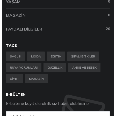
YAŞAM
0
MAGAZIN
0
FAYDALI BILGILER
20
TAGS
SAĞLIK
MODA
EĞITIM
ŞIFALI BITKILER
RÜYA YORUMLARI
GÜZELLIK
ANNE VE BEBEK
DIYET
MAGAZIN
E-BÜLTEN
E-bültene kayıt olarak ilk siz haber alabilirsiniz