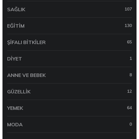
SAĞLIK
107
EĞITIM
130
ŞIFALI BITKILER
65
DIYET
1
ANNE VE BEBEK
8
GÜZELLIK
12
YEMEK
64
MODA
0