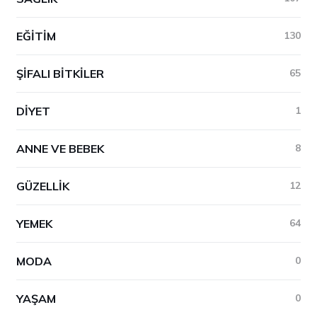
EĞITIM
130
ŞIFALI BITKILER
65
DIYET
1
ANNE VE BEBEK
8
GÜZELLIK
12
YEMEK
64
MODA
0
YAŞAM
0