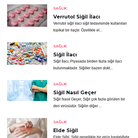
SAĞLIK
Verrutol Siğil İlacı
Verrutol siğil ilacı siğil tedavisinde kullanılan
topikal bir ilaçtır. Özellikle el...
SAĞLIK
Siğil İlacı
Siğil İlacı, Piyasada birden fazla siğil ilacı
bulunmaktadır. Siğiller bazen dokt...
SAĞLIK
Siğil Nasıl Geçer
Siğil Nasıl Geçer, Siğil çok fazla görülen bir
deri virüsüdür. Siğilin diğer ...
SAĞLIK
Elde Siğil
Elde Siğil, Siğil genellikle bir virüs hastalığıdır.