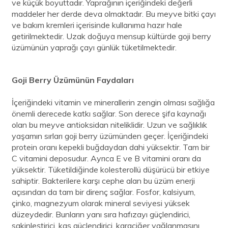
ve küçük boyuttadır. Yaprağının içeriğindeki değerli
maddeler her derde deva olmaktadır. Bu meyve bitki çayı
ve bakım kremleri içerisinde kullanıma hazır hale
getirilmektedir. Uzak doğuya mensup kültürde goji berry
üzümünün yaprağı çayı günlük tüketilmektedir.
Goji Berry Üzümünün F
aydaları
İçeriğindeki vitamin ve minerallerin zengin olması sağlığa
önemli derecede katkı sağlar. Son derece şifa kaynağı
olan bu meyve antioksidan niteliklidir. Uzun ve sağlıklık
yaşamın sırları goji berry üzümünden geçer. İçeriğindeki
protein oranı kepekli buğdaydan dahi yüksektir. Tam bir
C vitamini deposudur. Ayrıca E ve B vitamini oranı da
yüksektir. Tüketildiğinde kolesterollü düşürücü bir etkiye
sahiptir. Bakterilere karşı cephe alan bu üzüm enerji
açısından da tam bir direnç sağlar. Fosfor, kalsiyum,
çinko, magnezyum olarak mineral seviyesi yüksek
düzeydedir. Bunların yanı sıra hafızayı güçlendirici,
sakinleştirici, kas güçlendirici, karaciğer yağlanmasını