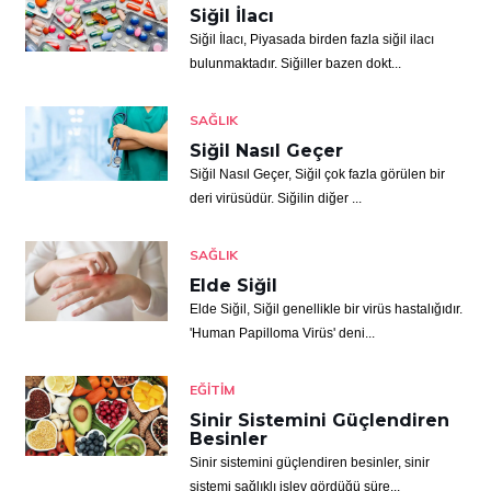
Siğil İlacı
Siğil İlacı, Piyasada birden fazla siğil ilacı
bulunmaktadır. Siğiller bazen dokt...
SAĞLIK
Siğil Nasıl Geçer
Siğil Nasıl Geçer, Siğil çok fazla görülen bir
deri virüsüdür. Siğilin diğer ...
SAĞLIK
Elde Siğil
Elde Siğil, Siğil genellikle bir virüs hastalığıdır.
'Human Papilloma Virüs' deni...
EĞITIM
Sinir Sistemini Güçlendiren
Besinler
Sinir sistemini güçlendiren besinler, sinir
sistemi sağlıklı işlev gördüğü süre...