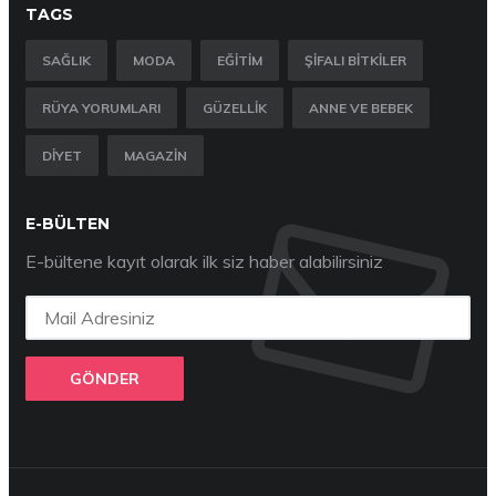
TAGS
SAĞLIK
MODA
EĞITIM
ŞIFALI BITKILER
RÜYA YORUMLARI
GÜZELLIK
ANNE VE BEBEK
DIYET
MAGAZIN
E-BÜLTEN
E-bültene kayıt olarak ilk siz haber alabilirsiniz
GÖNDER