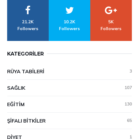
21.2K
10.2K
5K
Followers
Followers
Followers
KATEGORILER
RÜYA TABILERI
3
SAĞLIK
107
EĞITIM
130
ŞIFALI BITKILER
65
DIYET
1