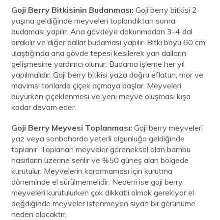
Goji Berry Bitkisinin Budanması:
Goji berry bitkisi 2
yaşına geldiğinde meyveleri toplandıktan sonra
budaması yapılır. Ana gövdeye dokunmadan 3-4 dal
bırakılır ve diğer dallar budaması yapılır. Bitki boyu 60 cm
ulaştığında ana gövde tepesi kesilerek yan dalların
gelişmesine yardımcı olunur. Budama işleme her yıl
yapılmalıdır. Goji berry bitkisi yaza doğru eflatun, mor ve
mavimsi tonlarda çiçek açmaya başlar. Meyveleri
büyürken çiçeklenmesi ve yeni meyve oluşması kışa
kadar devam eder.
Goji Berry Meyvesi Toplanması:
Goji berry meyveleri
yaz veya sonbaharda yeterli olgunluğa geldiğinde
toplanır. Toplanan meyveler göreneksel olan bambu
hasırların üzerine serilir ve %50 güneş alan bölgede
kurutulur. Meyvelerin kararmaması için kurutma
döneminde el sürülmemelidir. Nedeni ise goji berry
meyveleri kurutulurken çok dikkatli olmak gerekiyor el
değdiğinde meyveler istenmeyen siyah bir görünüme
neden olacaktır.