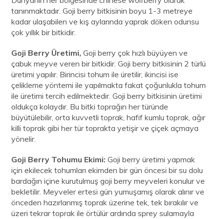
tanınmaktadır. Goji berry bitkisinin boyu 1-3 metreye
kadar ulaşabilen ve kış aylarında yaprak döken odunsu
çok yıllık bir bitkidir.
Goji Berry Üretimi,
Goji berry çok hızlı büyüyen ve
çabuk meyve veren bir bitkidir. Goji berry bitkisinin 2 türlü
üretimi yapılır. Birincisi tohum ile üretilir, ikincisi ise
çelikleme yöntemi ile yapılmakta fakat çoğunlukla tohum
ile üretimi tercih edilmektedir. Goji berry bitkisinin üretimi
oldukça kolaydır. Bu bitki toprağın her türünde
büyütülebilir, orta kuvvetli toprak, hafif kumlu toprak, ağır
killi toprak gibi her tür toprakta yetişir ve çiçek açmaya
yönelir.
Goji Berry Tohumu Ekimi:
Goji berry üretimi yapmak
için ekilecek tohumları ekimden bir gün öncesi bir su dolu
bardağın içine kurutulmuş goji berry meyveleri konulur ve
bekletilir. Meyveler ertesi gün yumuşamış olarak alınır ve
önceden hazırlanmış toprak üzerine tek, tek bırakılır ve
üzeri tekrar toprak ile örtülür ardında sprey sulamayla