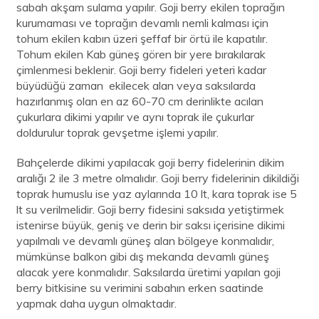
sabah akşam sulama yapılır. Goji berry ekilen toprağın
kurumaması ve toprağın devamlı nemli kalması için
tohum ekilen kabın üzeri şeffaf bir örtü ile kapatılır.
Tohum ekilen Kab güneş gören bir yere bırakılarak
çimlenmesi beklenir. Goji berry fideleri yeteri kadar
büyüdüğü zaman ekilecek alan veya saksılarda
hazırlanmış olan en az 60-70 cm derinlikte acılan
çukurlara dikimi yapılır ve aynı toprak ile çukurlar
doldurulur toprak gevşetme işlemi yapılır.
Bahçelerde dikimi yapılacak goji berry fidelerinin dikim
aralığı 2 ile 3 metre olmalıdır. Goji berry fidelerinin dikildiği
toprak humuslu ise yaz aylarında 10 lt, kara toprak ise 5
lt su verilmelidir. Goji berry fidesini saksıda yetiştirmek
istenirse büyük, geniş ve derin bir saksı içerisine dikimi
yapılmalı ve devamlı güneş alan bölgeye konmalıdır,
mümkünse balkon gibi dış mekanda devamlı güneş
alacak yere konmalıdır. Saksılarda üretimi yapılan goji
berry bitkisine su verimini sabahın erken saatinde
yapmak daha uygun olmaktadır.