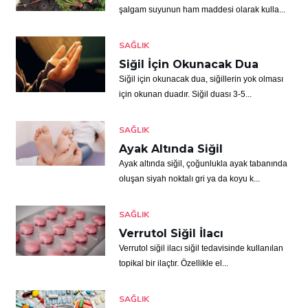
şalgam suyunun ham maddesi olarak kulla...
SAĞLIK
Siğil İçin Okunacak Dua
Siğil için okunacak dua, siğillerin yok olması
için okunan duadır. Siğil duası 3-5...
SAĞLIK
Ayak Altında Siğil
Ayak altında siğil, çoğunlukla ayak tabanında
oluşan siyah noktalı gri ya da koyu k...
SAĞLIK
Verrutol Siğil İlacı
Verrutol siğil ilacı siğil tedavisinde kullanılan
topikal bir ilaçtır. Özellikle el...
SAĞLIK