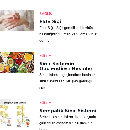
SAĞLIK
Elde Siğil
Elde Siğil, Siğil genellikle bir virüs
hastalığıdır. 'Human Papilloma Virüs'
deni...
EĞITIM
Sinir Sistemini
Güçlendiren Besinler
Sinir sistemini güçlendiren besinler,
sinir sistemi sağlıklı işlev gördüğü
süre...
EĞITIM
Sempatik Sinir Sistemi
Sempatik sinir sistemi, irade dışında
çalıştırılan otonom sinir sisteminin
bölüm...