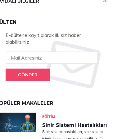
AYDALI BILGILER
20
ÜLTEN
E-bültene kayıt olarak ilk siz haber
alabilirsiniz
GÖNDER
OPÜLER MAKALELER
EĞITIM
Sinir Sistemi Hastalıkları
Sinir sistemi hastalıkları, sinir sistemi
içinde beyin, beyincik, omurilik, kafa