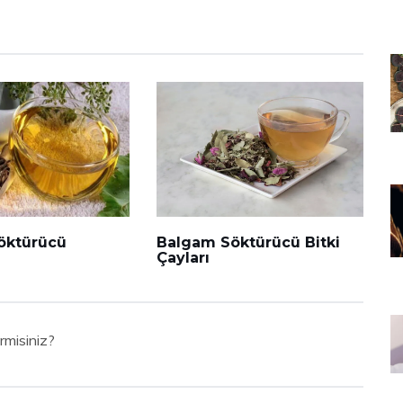
öktürücü
Balgam Söktürücü Bitki
Çayları
rmisiniz?