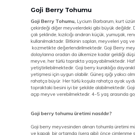
Goji Berry Tohumu
Goji Berry Tohumu,
Lycium Barbarum, kurt üzümü
çekirdeği diğer meyvelerdeki gibi büyük değildir.
çalı şeklinde, kızılcığı andıran küçük, yumuşak, r
kullanılmaktadır. Bitkinin sapları, meyveleri yaş ve
kozmetikte değerlendirilmektedir. Goji Berry me
dolaylarına oradan da ülkemize kadar geldiği düş
meyve, her türlü toprakta yaşayabilmektedir. Hafif 
yetiştirilebilmektedir. Goji berry kuraklığa dayanı
yetişmesi için uygun olabilir. Güneş ışığı yakıcı 
rahatça büyür. Her türlü koşula rahatça ayak uydu
topraktaki besini iyi bir şekilde alabilmektedir. Go
açıp meyve verebilmektedir. 4-5 yaş arasında goj
Goji berry tohumu üretimi nasıldır?
Goji berry meyvesinden alınan tohumla üretimi m
ve kapalı bir ortamda (sera gibi) önce çimlenme sa