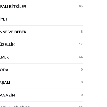
IFALI BITKILER
65
IYET
1
NNE VE BEBEK
8
ÜZELLIK
12
EMEK
64
ODA
0
AŞAM
0
AGAZIN
0