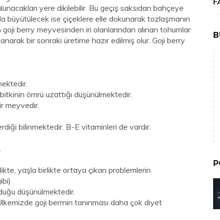
F
lunacakları yere dikilebilir. Bu geçiş saksıdan bahçeye
mda büyütülecek ise çiçeklere elle dokunarak tozlaşmanın
goji berry meyvesinden iri olanlarından alınan tohumlar
B
narak bir sonraki üretime hazır edilmiş olur. Goji berry
mektedir.
itkinin ömrü uzattığı düşünülmektedir.
ir meyvedir.
iği bilinmektedir. B-E vitaminleri de vardır.
.
P
likte, yaşla birlikte ortaya çıkan problemlerin
ibi)
olduğu düşünülmektedir.
 Ülkemizde goji berrnin tanınması daha çok diyet