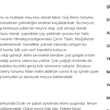
Ş
 ve mutluluk meyvesi olarak bilinir. Goji Berry tohumu
D
 Domatesin çekirdeğini andıran küçüklüktedir. Bu meyve,
engi kırmızıya çalan bir meyve olup çok amaçlı olarak
A
 kuru olarak, yaprakları çay şeklinde, posası her türlü
yvesinin Himalaya bölgesinden Çin'in Tibet, Moğalistan
ünülmektedir. Genellikle yüksek rakımda yetişen bu
G
kumlu, killi, yarı sert toprakta kolayca
klı olup güneşli iklimi sevmekle beraber yarı gölgeli ortam
Y
olmadığı sürece sakıncası yoktur. Çok yağışlı ortamda da
rabilen bu bitki geniş kök sistemine sahiptir. Böylece
ji berry tohumu fidan halini aldıktan sonra 6 ay içinde çiçek
M
i berryden iyi düzeyde meyve beklenebilir.
Y
M
ümkündür.Ocak ve şubat aylarında ekimi uygundur. Ilıman
ğlanmalıdır. Daha sonra fide olur. Fideler biraz