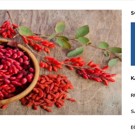
S
K
R
S
E