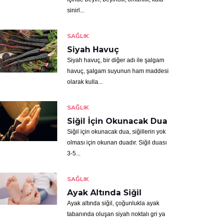
sinirl...
SAĞLIK
Siyah Havuç
Siyah havuç, bir diğer adı ile şalgam
havuç, şalgam suyunun ham maddesi
olarak kulla...
SAĞLIK
Siğil İçin Okunacak Dua
Siğil için okunacak dua, siğillerin yok
olması için okunan duadır. Siğil duası
3-5...
SAĞLIK
Ayak Altında Siğil
Ayak altında siğil, çoğunlukla ayak
tabanında oluşan siyah noktalı gri ya