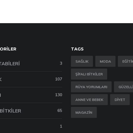
ORILER
TAGS
SAĞLIK
MODA
EĞITI
TABILERI
3
ŞIFALI BITKILER
K
107
RÜYA YORUMLARI
GÜZELL
M
130
ANNE VE BEBEK
DIYET
 BITKILER
65
MAGAZIN
1