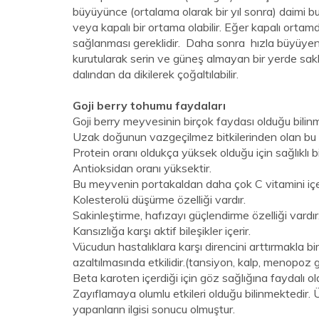
büyüyünce (ortalama olarak bir yıl sonra) daimi bu
veya kapalı bir ortama olabilir. Eğer kapalı orta
sağlanması gereklidir. Daha sonra hızla büyüyen 
kurutularak serin ve güneş almayan bir yerde sakla
dalından da dikilerek çoğaltılabilir.
Goji berry tohumu faydaları
Goji berry meyvesinin birçok faydası olduğu bilin
Uzak doğunun vazgeçilmez bitkilerinden olan bu b
Protein oranı oldukça yüksek olduğu için sağlıklı b
Antioksidan oranı yüksektir.
Bu meyvenin portakaldan daha çok C vitamini içerd
Kolesterolü düşürme özelliği vardır.
Sakinleştirme, hafızayı güçlendirme özelliği vardır
Kansızlığa karşı aktif bileşikler içerir.
Vücudun hastalıklara karşı direncini arttırmakla bir
azaltılmasında etkilidir.(tansiyon, kalp, menopoz g
Beta karoten içerdiği için göz sağlığına faydalı 
Zayıflamaya olumlu etkileri olduğu bilinmektedir.
yapanların ilgisi sonucu olmuştur.