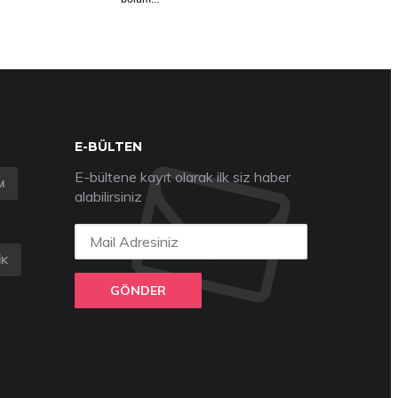
E-BÜLTEN
E-bültene kayıt olarak ilk siz haber
M
alabilirsiniz
IK
GÖNDER