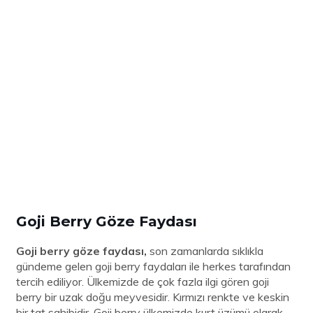
Goji Berry Göze Faydası
Goji berry göze faydası,
son zamanlarda sıklıkla
gündeme gelen goji berry faydaları ile herkes tarafından
tercih ediliyor. Ülkemizde de çok fazla ilgi gören goji
berry bir uzak doğu meyvesidir. Kırmızı renkte ve keskin
bir tat sahibidir. Goji berry ülkemizde kurt üzümü olarak