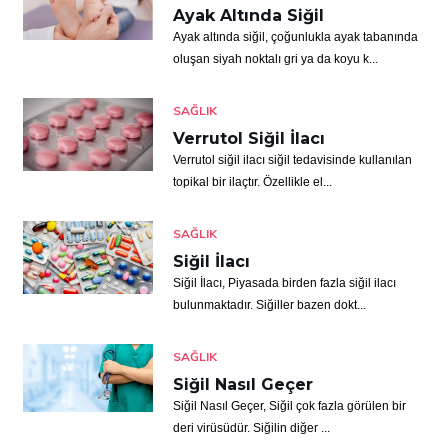
Ayak Altında Siğil
Ayak altında siğil, çoğunlukla ayak tabanında
oluşan siyah noktalı gri ya da koyu k...
SAĞLIK
Verrutol Siğil İlacı
Verrutol siğil ilacı siğil tedavisinde kullanılan
topikal bir ilaçtır. Özellikle el...
SAĞLIK
Siğil İlacı
Siğil İlacı, Piyasada birden fazla siğil ilacı
bulunmaktadır. Siğiller bazen dokt...
SAĞLIK
Siğil Nasıl Geçer
Siğil Nasıl Geçer, Siğil çok fazla görülen bir
deri virüsüdür. Siğilin diğer ...