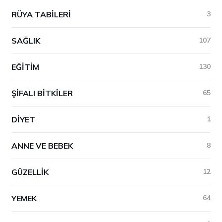
RÜYA TABILERI
3
SAĞLIK
107
EĞITIM
130
ŞIFALI BITKILER
65
DIYET
1
ANNE VE BEBEK
8
GÜZELLIK
12
YEMEK
64