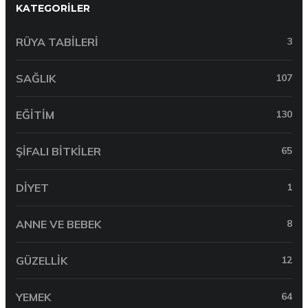
KATEGORILER
RÜYA TABILERI
3
SAĞLIK
107
EĞITIM
130
ŞIFALI BITKILER
65
DIYET
1
ANNE VE BEBEK
8
GÜZELLIK
12
YEMEK
64