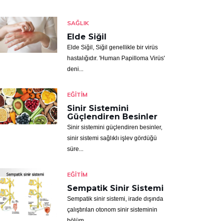
SAĞLIK
Elde Siğil
Elde Siğil, Siğil genellikle bir virüs
hastalığıdır. 'Human Papilloma Virüs'
deni...
EĞITIM
Sinir Sistemini
Güçlendiren Besinler
Sinir sistemini güçlendiren besinler,
sinir sistemi sağlıklı işlev gördüğü
süre...
EĞITIM
Sempatik Sinir Sistemi
Sempatik sinir sistemi, irade dışında
çalıştırılan otonom sinir sisteminin
bölüm...