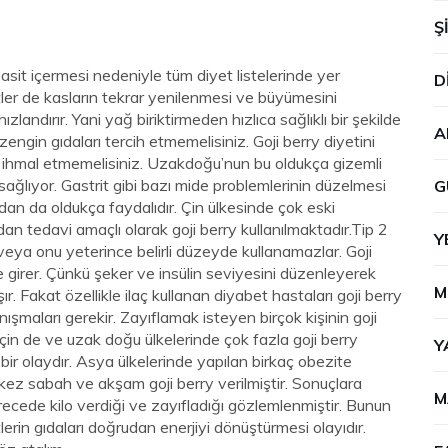
Ş
asit içermesi nedeniyle tüm diyet listelerinde yer
D
itler de kasların tekrar yenilenmesi ve büyümesini
landırır. Yani yağ biriktirmeden hızlıca sağlıklı bir şekilde
A
zengin gıdaları tercih etmemelisiniz. Goji berry diyetini
e ihmal etmemelisiniz. Uzakdoğu’nun bu oldukça gizemli
ağlıyor. Gastrit gibi bazı mide problemlerinin düzelmesi
G
dan da oldukça faydalıdır. Çin ülkesinde çok eski
an tedavi amaçlı olarak goji berry kullanılmaktadır.Tip 2
Y
 veya onu yeterince belirli düzeyde kullanamazlar. Goji
girer. Çünkü şeker ve insülin seviyesini düzenleyerek
M
r. Fakat özellikle ilaç kullanan diyabet hastaları goji berry
şmaları gerekir. Zayıflamak isteyen birçok kişinin goji
e çin de ve uzak doğu ülkelerinde çok fazla goji berry
Y
bir olaydır. Asya ülkelerinde yapılan birkaç obezite
kez sabah ve akşam goji berry verilmiştir. Sonuçlara
M
erecede kilo verdiği ve zayıfladığı gözlemlenmiştir. Bunun
tlerin gıdaları doğrudan enerjiyi dönüştürmesi olayıdır.