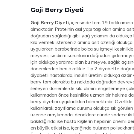
Goji Berry Diyeti
Goji Berry Diyeti,
içerisinde tam 19 farklı amino 
almaktadır. Proteinin asıl yapı taşı olan amino as
doğrudan sağladığı gibi, yağ yakımını da oldukça hız
kilo vermek isterseniz amino asit özelliği oldukça 
uygularken beraberinde bolca su içmeyi kesinlikl
meyvesi, sindirim sorunlarını doğrudan gidermeyi s
için oldukça yardımcı olan bu meyve, sağlık açısın
dönemlerden beri özellikle Tip 2 diyabette doğrud
diyabetli hastalarda, insülin üretimi oldukça azdır
berry tam olarakta bu noktada doğrudan devreye 
ilerleyen dönemlerde kilo alımını engellemeye çalışı
kullanmadan önce kesinlikle uzman bir hekime danı
berry diyetini uyguladıkları bilinmektedir. Özellikl
kullanılarak zayıflama durumu oldukça sık görülen 
üzerine araştırmada, deneklere günde sadece iki 
bakıldığında ise hasta kişilerin hepsinin önemli d
en büyük etkisi ise, içeriğinde bulunan polisakkari