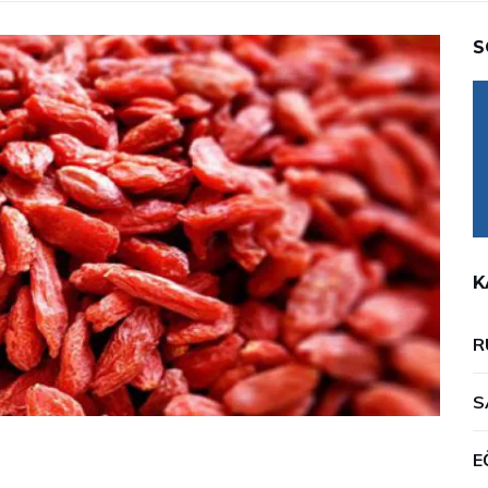
S
K
R
S
E