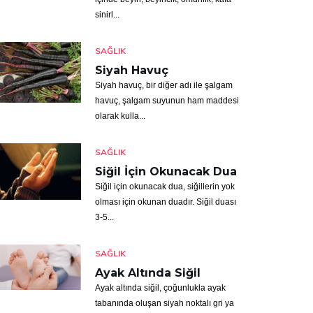
sinirl...
SAĞLIK
Siyah Havuç
Siyah havuç, bir diğer adı ile şalgam
havuç, şalgam suyunun ham maddesi
olarak kulla...
SAĞLIK
Siğil İçin Okunacak Dua
Siğil için okunacak dua, siğillerin yok
olması için okunan duadır. Siğil duası
3-5...
SAĞLIK
Ayak Altında Siğil
Ayak altında siğil, çoğunlukla ayak
tabanında oluşan siyah noktalı gri ya