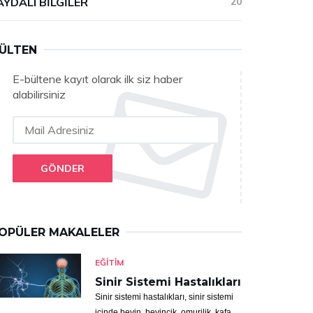
AYDALI BILGILER
20
ÜLTEN
E-bültene kayıt olarak ilk siz haber
alabilirsiniz
GÖNDER
OPÜLER MAKALELER
EĞITIM
Sinir Sistemi Hastalıkları
Sinir sistemi hastalıkları, sinir sistemi
içinde beyin, beyincik, omurilik, kafa