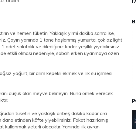
göz atalım.
F
B
ıştırın ve hemen tüketin. Yaklaşık yirmi dakika sonra ise,
rsiniz. Çayın yanında 1 tane haşlanmış yumurta, çok az light
adet salatalık ve dilediğiniz kadar yeşillik yiyebilirsiniz.
erinde etkili olması nedeniyle, sabah erken uyanmaya özen
ğsız yoğurt, bir dilim kepekli ekmek ve ılık su içilmesi
ranı düşük olan meyve belirleyin. Buna örnek verecek
tır.
P
doğrudan tüketin ve yaklaşık onbeş dakika kadar ara
 dana etinden köfte yiyebilirsiniz. Fakat hazırlamış
t kullanmak yeterli olacaktır. Yanında ılık ayran