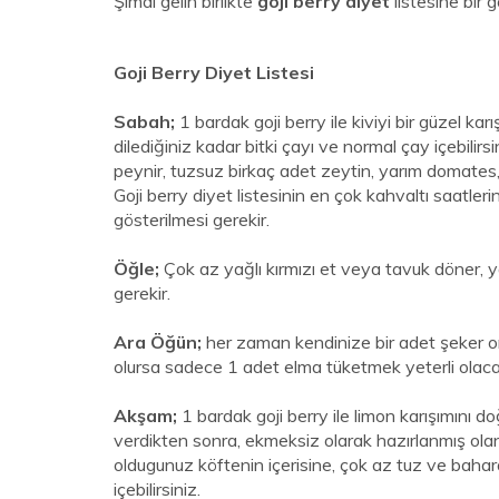
Şimdi gelin birlikte
goji berry diyet
listesine bir 
Goji Berry Diyet Listesi
Sabah;
1 bardak goji berry ile kiviyi bir güzel kar
dilediğiniz kadar bitki çayı ve normal çay içebili
peynir, tuzsuz birkaç adet zeytin, yarım domates, 1 
Goji berry diyet listesinin en çok kahvaltı saatl
gösterilmesi gerekir.
Öğle;
Çok az yağlı kırmızı et veya tavuk döner, ya
gerekir.
Ara Öğün;
her zaman kendinize bir adet şeker o
olursa sadece 1 adet elma tüketmek yeterli olacak
Akşam;
1 bardak goji berry ile limon karışımını 
verdikten sonra, ekmeksiz olarak hazırlanmış olan
oldugunuz köftenin içerisine, çok az tuz ve bahara
içebilirsiniz.