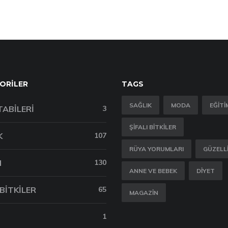
ORILER
TAGS
SAĞLIK
MODA
EĞITI
TABILERI
3
ŞIFALI BITKILER
K
107
RÜYA YORUMLARI
GÜZELL
M
130
ANNE VE BEBEK
DIYET
 BITKILER
65
MAGAZIN
1