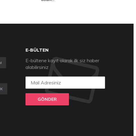
E-BÜLTEN
E-bültene kayıt olarak ilk siz haber
M
alabilirsiniz
IK
GÖNDER