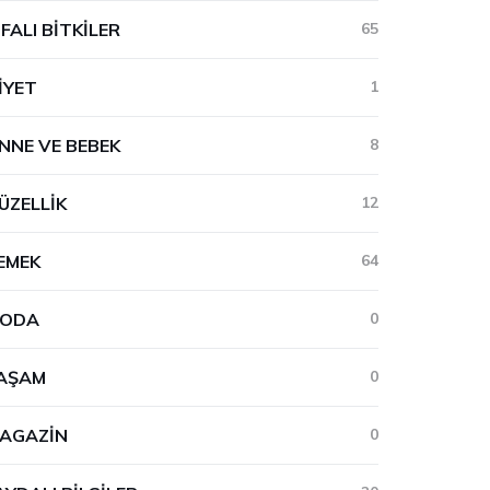
IFALI BITKILER
65
IYET
1
NNE VE BEBEK
8
ÜZELLIK
12
EMEK
64
ODA
0
AŞAM
0
AGAZIN
0