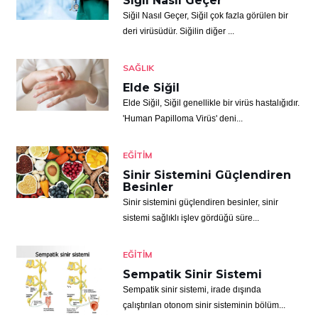
Siğil Nasıl Geçer
Siğil Nasıl Geçer, Siğil çok fazla görülen bir
deri virüsüdür. Siğilin diğer ...
SAĞLIK
Elde Siğil
Elde Siğil, Siğil genellikle bir virüs hastalığıdır.
'Human Papilloma Virüs' deni...
EĞITIM
Sinir Sistemini Güçlendiren
Besinler
Sinir sistemini güçlendiren besinler, sinir
sistemi sağlıklı işlev gördüğü süre...
EĞITIM
Sempatik Sinir Sistemi
Sempatik sinir sistemi, irade dışında
çalıştırılan otonom sinir sisteminin bölüm...