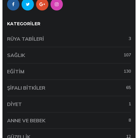
KATEGORILER
RÜYA TABILERI
3
SAĞLIK
107
EĞITIM
130
ŞIFALI BITKILER
65
DIYET
1
ANNE VE BEBEK
8
GÜZELLIK
12