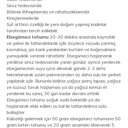
Siroz tedavisinde
Böbrek iltihaplarında ve rahatsızlıklarında
Kireçlenmelerde
Süt arttırıcı özelliği ile yeni doğum yapmış kadınlar
tarafından tercih edilebilir.
Ebegümeci tohumu
20-30 dakika arasında kaynatılır
ve şeker ile tatlandırılarak içilir, böylece vücudu yanmış,
kavrulmuş, pis kanlı yaralardan kurtarır ve bağırsaklara
yumuşaklık vererek rahatlatır. Ebegümeci haşlanarak
yenilirse siroz tedavisinde yararı görülür, ayrıca yenilecek
ebegümecinin suyu iyice alınarak günde 2-3 defa
tekrarlanarak üzüm pekmezinden az daha sulu bir şerbet
yapılarak içilir. Bununla birlikte yağsız pirinç lapası, yağsız
ve tuzsuz tavuk haşlaması ya da yağsız kırmızı et
yenilerek bu süreç 30 gün kadar devam ettirilir.
Ebegümeci tohumu soğuk suda bekletilir ya da
haşlanarak elde edilen su bal ile tatlandırılırsa sütü
bollaştırır.
Kabızlığı gidermek için 50 gram ebegümeci tohumuna 50
gram keten tohumu ve 20 gram sinameki eklenerek 5