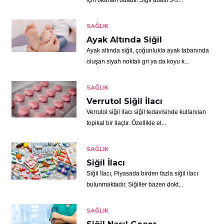
için okunan duadır. Siğil duası 3-5...
SAĞLIK
Ayak Altında Siğil
Ayak altında siğil, çoğunlukla ayak tabanında
oluşan siyah noktalı gri ya da koyu k...
SAĞLIK
Verrutol Siğil İlacı
Verrutol siğil ilacı siğil tedavisinde kullanılan
topikal bir ilaçtır. Özellikle el...
SAĞLIK
Siğil İlacı
Siğil İlacı, Piyasada birden fazla siğil ilacı
bulunmaktadır. Siğiller bazen dokt...
SAĞLIK