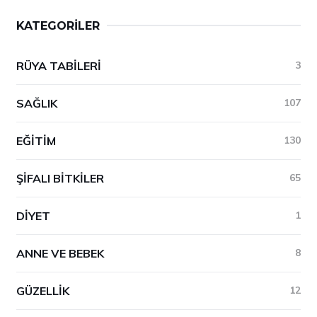
KATEGORILER
RÜYA TABILERI
3
SAĞLIK
107
EĞITIM
130
ŞIFALI BITKILER
65
DIYET
1
ANNE VE BEBEK
8
GÜZELLIK
12