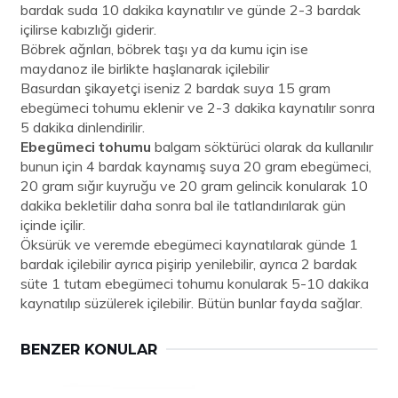
bardak suda 10 dakika kaynatılır ve günde 2-3 bardak
içilirse kabızlığı giderir.
Böbrek ağrıları, böbrek taşı ya da kumu için ise
maydanoz ile birlikte haşlanarak içilebilir
Basurdan şikayetçi iseniz 2 bardak suya 15 gram
ebegümeci tohumu eklenir ve 2-3 dakika kaynatılır sonra
5 dakika dinlendirilir.
Ebegümeci tohumu
balgam söktürüci olarak da kullanılır
bunun için 4 bardak kaynamış suya 20 gram ebegümeci,
20 gram sığır kuyruğu ve 20 gram gelincik konularak 10
dakika bekletilir daha sonra bal ile tatlandırılarak gün
içinde içilir.
Öksürük ve veremde ebegümeci kaynatılarak günde 1
bardak içilebilir ayrıca pişirip yenilebilir, ayrıca 2 bardak
süte 1 tutam ebegümeci tohumu konularak 5-10 dakika
kaynatılıp süzülerek içilebilir. Bütün bunlar fayda sağlar.
BENZER KONULAR