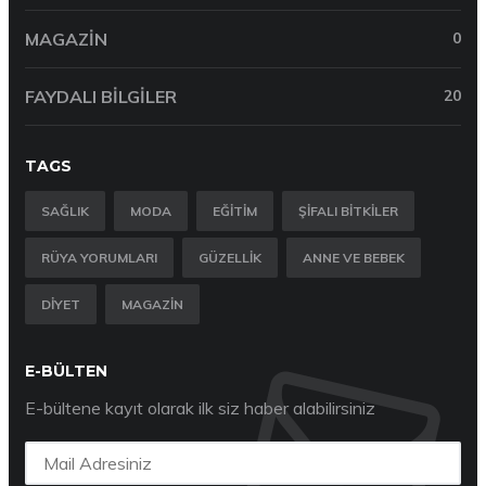
MAGAZIN
0
FAYDALI BILGILER
20
TAGS
SAĞLIK
MODA
EĞITIM
ŞIFALI BITKILER
RÜYA YORUMLARI
GÜZELLIK
ANNE VE BEBEK
DIYET
MAGAZIN
E-BÜLTEN
E-bültene kayıt olarak ilk siz haber alabilirsiniz