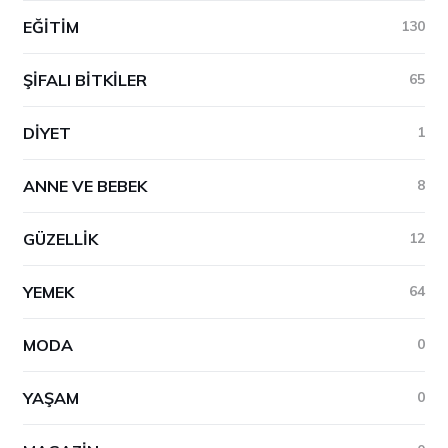
EĞITIM
130
ŞIFALI BITKILER
65
DIYET
1
ANNE VE BEBEK
8
GÜZELLIK
12
YEMEK
64
MODA
0
YAŞAM
0