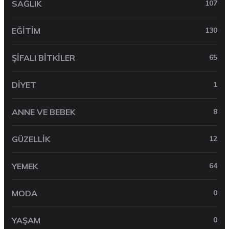
SAĞLIK
107
EĞITIM
130
ŞIFALI BITKILER
65
DIYET
1
ANNE VE BEBEK
8
GÜZELLIK
12
YEMEK
64
MODA
0
YAŞAM
0