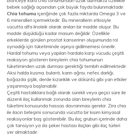
bitinceye kara chia tohumundan uzak durmakta özellikle
bebek sağlığı açısından çok büyük fayda bulunmaktadır.
Chia tohumu
içeriğinde çok fazla miktarda Omega 3 ve
6 mineralleri içermektedir. Bu minerallerin etkisiyle
vücutta alfa linoleik olarak anılan bir madde oluşur. Bu
madde düşüldüğü kadar masum değildir. Özellikle
erkeklerde görülen prostat kanserinin oluşumunda rol
oynadığı için tüketiminde aşırıya gidilmemesi önerilir.
Hardal tohumu veya yapılan hardala karşı vücudu çeşitli
reaksiyon gösteren bireylerin chia tohumunun
tüketiminden uzak durması gerektiği tembih edilmektedir.
Aksi halda kusma, bulantı, karın ağrısı, nefes darlığı,
boğazda şişlik, derde kızarıklık ve döküntü gibi yan etkiler
yaşanmaya başlanabilir.
Çeşitli hastalıklara bağlı olarak sürekli veya geçici süre ile
düzenli ilaç kullanmak zorunda olan bireylerin chia
tüketimi konusunda hassas davranması gerekir. Zira chia
ile ilacın birleşimi sonucunda vücutta bir kısım kimyasal
reaksiyonlar baş gösterebilir. Bu ilaç grubun içerinde daha
çok tansiyon ya da şeker hastası ilaçları gibi ilaç türleri
yer almaktadır.