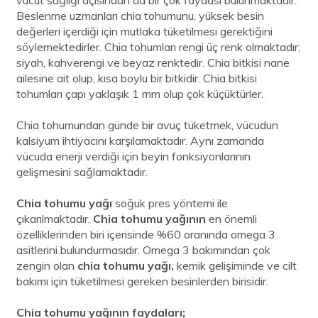
vücut sağlığı açısından da bir çok faydası bulunmaktadır.
Beslenme
uzmanları chia tohumunu, yüksek besin
değerleri içerdiği için mutlaka tüketilmesi gerektiğini
söylemektedirler.
Chia tohumları rengi üç renk olmaktadır;
siyah, kahverengi ve beyaz renktedir. Chia bitkisi nane
ailesine ait olup, kısa boylu bir bitkidir. Chia bitkisi
tohumları çapı yaklaşık 1 mm olup çok küçüktürler.
Chia tohumundan günde bir avuç tüketmek, vücudun
kalsiyum ihtiyacını karşılamaktadır. Aynı zamanda
vücuda enerji verdiği için beyin fonksiyonlarının
gelişmesini sağlamaktadır.
Chia tohumu yağı
soğuk pres yöntemi ile
çıkarılmaktadır.
Chia tohumu yağının
en önemli
özelliklerinden biri içerisinde %60 oranında omega 3
asitlerini bulundurmasıdır. Omega 3 bakımından çok
zengin olan
chia tohumu yağı,
kemik gelişiminde ve cilt
bakımı için tüketilmesi gereken besinlerden birisidir.
Chia tohumu yağının faydaları;