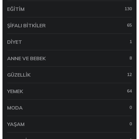
EĞITIM
130
ŞIFALI BITKILER
65
DIYET
1
ANNE VE BEBEK
8
GÜZELLIK
12
YEMEK
64
MODA
0
YAŞAM
0