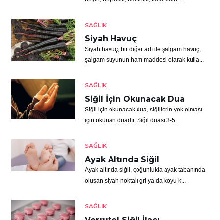
SAĞLIK
Siyah Havuç
Siyah havuç, bir diğer adı ile şalgam havuç,
şalgam suyunun ham maddesi olarak kulla...
SAĞLIK
Siğil İçin Okunacak Dua
Siğil için okunacak dua, siğillerin yok olması
için okunan duadır. Siğil duası 3-5...
SAĞLIK
Ayak Altında Siğil
Ayak altında siğil, çoğunlukla ayak tabanında
oluşan siyah noktalı gri ya da koyu k...
SAĞLIK
Verrutol Siğil İlacı