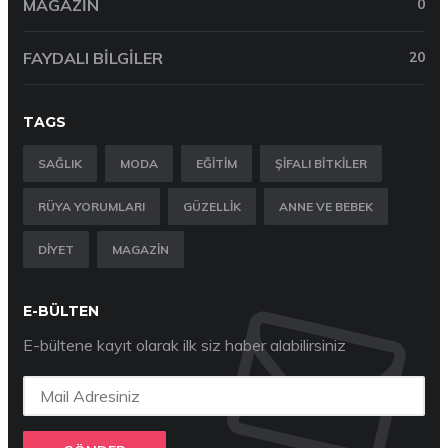
MAGAZIN
0
FAYDALI BILGILER
20
TAGS
SAĞLIK
MODA
EĞITIM
ŞIFALI BITKILER
RÜYA YORUMLARI
GÜZELLIK
ANNE VE BEBEK
DIYET
MAGAZIN
E-BÜLTEN
E-bültene kayıt olarak ilk siz haber alabilirsiniz