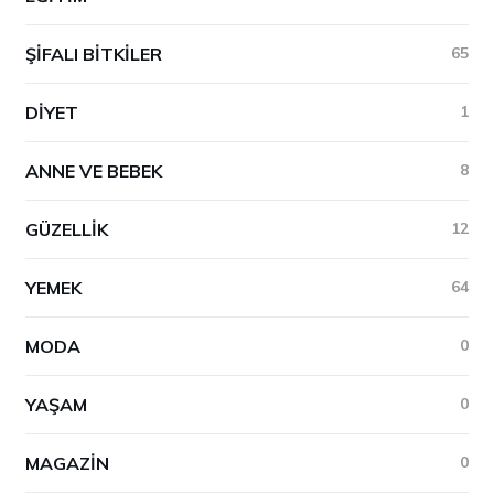
ŞIFALI BITKILER
65
DIYET
1
ANNE VE BEBEK
8
GÜZELLIK
12
YEMEK
64
MODA
0
YAŞAM
0
MAGAZIN
0