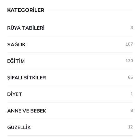
KATEGORILER
RÜYA TABILERI
3
SAĞLIK
107
EĞITIM
130
ŞIFALI BITKILER
65
DIYET
1
ANNE VE BEBEK
8
GÜZELLIK
12