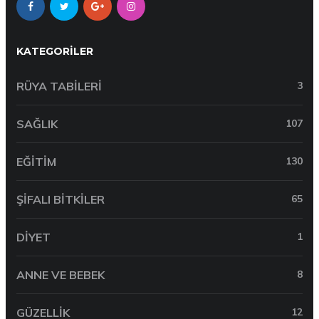
KATEGORILER
RÜYA TABILERI
3
SAĞLIK
107
EĞITIM
130
ŞIFALI BITKILER
65
DIYET
1
ANNE VE BEBEK
8
GÜZELLIK
12