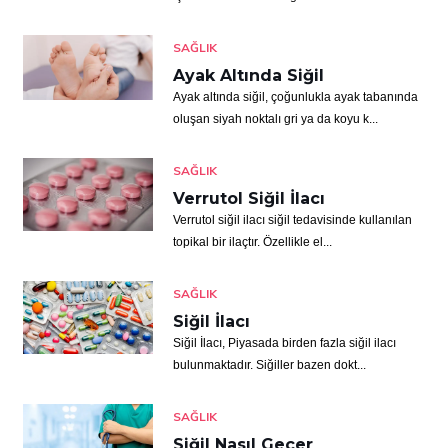
SAĞLIK
Ayak Altında Siğil
Ayak altında siğil, çoğunlukla ayak tabanında
oluşan siyah noktalı gri ya da koyu k...
SAĞLIK
Verrutol Siğil İlacı
Verrutol siğil ilacı siğil tedavisinde kullanılan
topikal bir ilaçtır. Özellikle el...
SAĞLIK
Siğil İlacı
Siğil İlacı, Piyasada birden fazla siğil ilacı
bulunmaktadır. Siğiller bazen dokt...
SAĞLIK
Siğil Nasıl Geçer