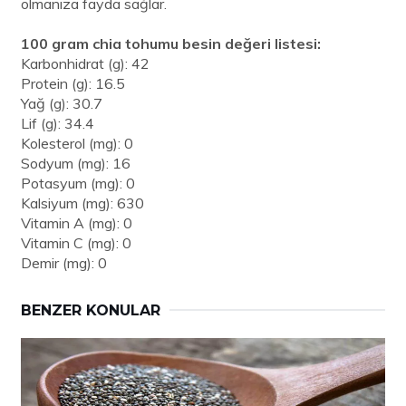
olmanıza fayda sağlar.
100 gram chia tohumu besin değeri listesi:
Karbonhidrat (g): 42
Protein (g): 16.5
Yağ (g): 30.7
Lif (g): 34.4
Kolesterol (mg): 0
Sodyum (mg): 16
Potasyum (mg): 0
Kalsiyum (mg): 630
Vitamin A (mg): 0
Vitamin C (mg): 0
Demir (mg): 0
BENZER KONULAR