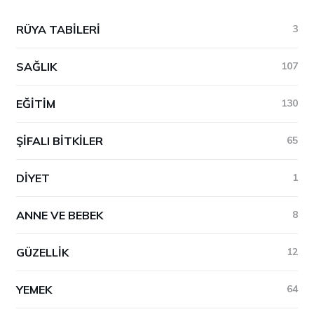
RÜYA TABILERI
3
SAĞLIK
107
EĞITIM
130
ŞIFALI BITKILER
65
DIYET
1
ANNE VE BEBEK
8
GÜZELLIK
12
YEMEK
64