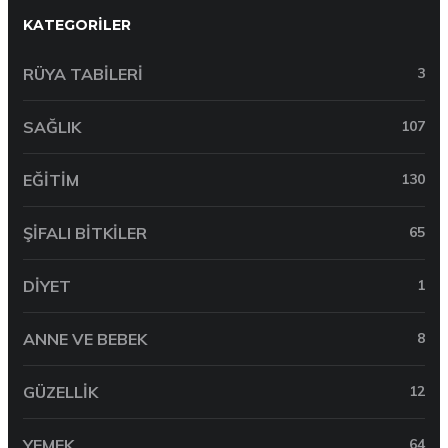
KATEGORILER
RÜYA TABILERI
3
SAĞLIK
107
EĞITIM
130
ŞIFALI BITKILER
65
DIYET
1
ANNE VE BEBEK
8
GÜZELLIK
12
YEMEK
64