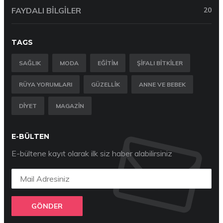
FAYDALI BILGILER
20
TAGS
SAĞLIK
MODA
EĞITIM
ŞIFALI BITKILER
RÜYA YORUMLARI
GÜZELLIK
ANNE VE BEBEK
DIYET
MAGAZIN
E-BÜLTEN
E-bültene kayıt olarak ilk siz haber alabilirsiniz
GÖNDER