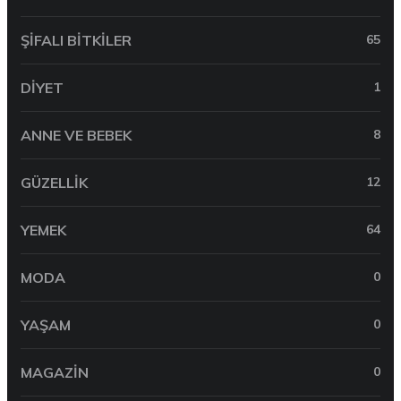
ŞIFALI BITKILER
65
DIYET
1
ANNE VE BEBEK
8
GÜZELLIK
12
YEMEK
64
MODA
0
YAŞAM
0
MAGAZIN
0