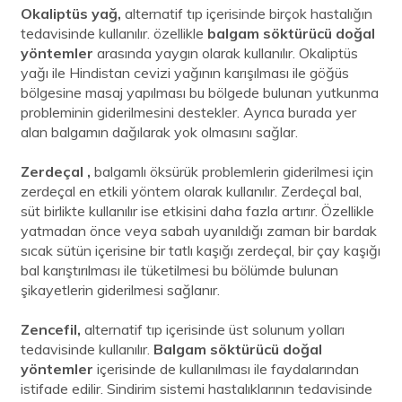
Okaliptüs yağ,
alternatif tıp içerisinde birçok hastalığın
tedavisinde kullanılır. özellikle
balgam söktürücü doğal
yöntemler
arasında yaygın olarak kullanılır. Okaliptüs
yağı ile Hindistan cevizi yağının karışılması ile göğüs
bölgesine masaj yapılması bu bölgede bulunan yutkunma
probleminin giderilmesini destekler. Ayrıca burada yer
alan balgamın dağılarak yok olmasını sağlar.
Zerdeçal ,
balgamlı öksürük problemlerin giderilmesi için
zerdeçal en etkili yöntem olarak kullanılır. Zerdeçal bal,
süt birlikte kullanılır ise etkisini daha fazla artırır. Özellikle
yatmadan önce veya sabah uyanıldığı zaman bir bardak
sıcak sütün içerisine bir tatlı kaşığı zerdeçal, bir çay kaşığı
bal karıştırılması ile tüketilmesi bu bölümde bulunan
şikayetlerin giderilmesi sağlanır.
Zencefil,
alternatif tıp içerisinde üst solunum yolları
tedavisinde kullanılır.
Balgam söktürücü doğal
yöntemler
içerisinde de kullanılması ile faydalarından
istifade edilir. Sindirim sistemi hastalıklarının tedavisinde