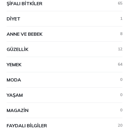
ŞIFALI BITKILER
65
DIYET
1
ANNE VE BEBEK
8
GÜZELLIK
12
YEMEK
64
MODA
0
YAŞAM
0
MAGAZIN
0
FAYDALI BILGILER
20