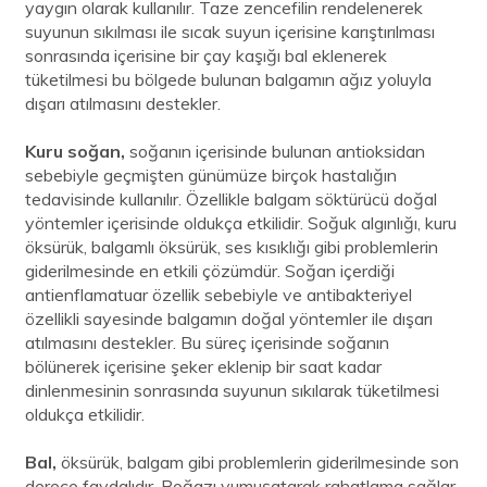
yaygın olarak kullanılır. Taze zencefilin rendelenerek
suyunun sıkılması ile sıcak suyun içerisine karıştırılması
sonrasında içerisine bir çay kaşığı bal eklenerek
tüketilmesi bu bölgede bulunan balgamın ağız yoluyla
dışarı atılmasını destekler.
Kuru soğan,
soğanın içerisinde bulunan antioksidan
sebebiyle geçmişten günümüze birçok hastalığın
tedavisinde kullanılır. Özellikle balgam söktürücü doğal
yöntemler içerisinde oldukça etkilidir. Soğuk algınlığı, kuru
öksürük, balgamlı öksürük, ses kısıklığı gibi problemlerin
giderilmesinde en etkili çözümdür. Soğan içerdiği
antienflamatuar özellik sebebiyle ve antibakteriyel
özellikli sayesinde balgamın doğal yöntemler ile dışarı
atılmasını destekler. Bu süreç içerisinde soğanın
bölünerek içerisine şeker eklenip bir saat kadar
dinlenmesinin sonrasında suyunun sıkılarak tüketilmesi
oldukça etkilidir.
Bal,
öksürük, balgam gibi problemlerin giderilmesinde son
derece faydalıdır. Boğazı yumuşatarak rahatlama sağlar.