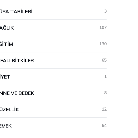
ÜYA TABILERI
3
AĞLIK
107
ĞITIM
130
IFALI BITKILER
65
IYET
1
NNE VE BEBEK
8
ÜZELLIK
12
EMEK
64