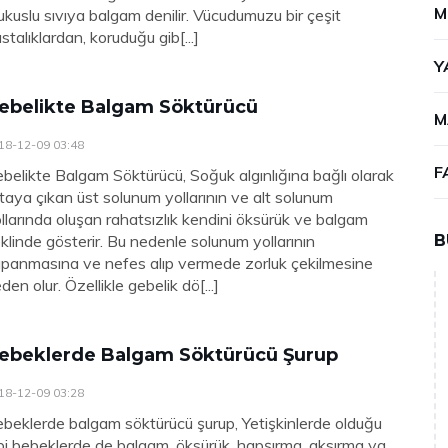
M
kuslu sıvıya balgam denilir. Vücudumuzu bir çeşit
stalıklardan, koruduğu gib[...]
Y
ebelikte Balgam Söktürücü
M
18-12-09 03:48
F
belikte Balgam Söktürücü, Soğuk algınlığına bağlı olarak
taya çıkan üst solunum yollarının ve alt solunum
llarında oluşan rahatsızlık kendini öksürük ve balgam
klinde gösterir. Bu nedenle solunum yollarının
B
panmasına ve nefes alıp vermede zorluk çekilmesine
den olur. Özellikle gebelik dö[...]
ebeklerde Balgam Söktürücü Şurup
18-12-09 03:28
beklerde balgam söktürücü şurup, Yetişkinlerde olduğu
bi bebeklerde de balgam, öksürük, hapşırma, aksırma ya