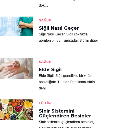
dokt...
SAĞLIK
Siğil Nasıl Geçer
Siğil Nasıl Geçer, Siğil çok fazla
görülen bir deri virüsüdür. Siğilin diğer
...
SAĞLIK
Elde Siğil
Elde Siğil, Siğil genellikle bir virüs
hastalığıdır. 'Human Papilloma Virüs'
deni...
EĞITIM
Sinir Sistemini
Güçlendiren Besinler
Sinir sistemini güçlendiren besinler,