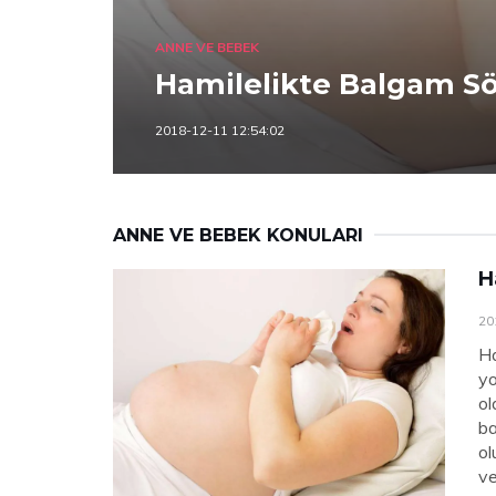
ANNE VE BEBEK
Hamilelikte Balgam S
2018-12-11 12:54:02
ANNE VE BEBEK KONULARI
H
20
Ha
yo
ol
ba
ol
ve