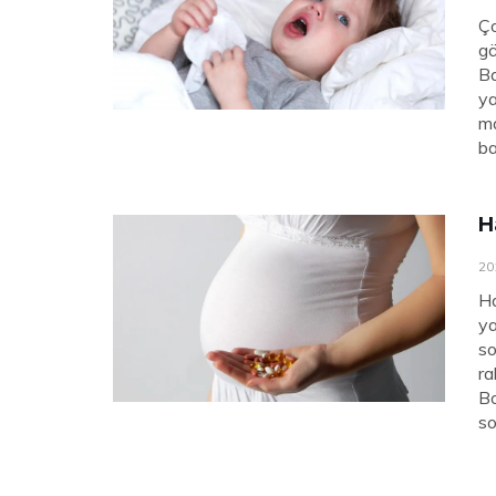
Ço
gö
Ba
ya
ma
ba
H
20
Ha
ya
so
ra
Bo
so