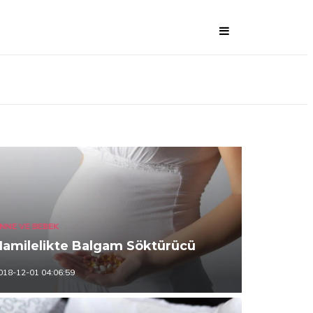
NNE VE BEBEK
Hamilelikte Balgam Söktürücü
018-12-01 04:06:59