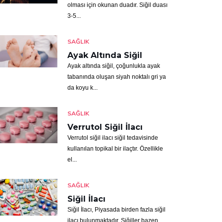
olması için okunan duadır. Siğil duası
3-5...
SAĞLIK
Ayak Altında Siğil
Ayak altında siğil, çoğunlukla ayak
tabanında oluşan siyah noktalı gri ya
da koyu k...
SAĞLIK
Verrutol Siğil İlacı
Verrutol siğil ilacı siğil tedavisinde
kullanılan topikal bir ilaçtır. Özellikle
el...
SAĞLIK
Siğil İlacı
Siğil İlacı, Piyasada birden fazla siğil
ilacı bulunmaktadır. Siğiller bazen