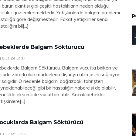
 burun akıntısı gibi çeşitli hastalıkların neden olduğu
lirtiler gözlemlenmektedir. Yetişkinlerde balgam problemi
P
stalığa göre değişmektedir. Fakat yetişkinler kendi
stalığını bil[...]
ebeklerde Balgam Söktürücü
18-12-06 19:34
beklerde Balgam Söktürücü, Balgam vücutta biriken ve
cuda zararlı olan maddelerin dışarıya atılmasını sağlayan
r salgıdır. O nedenle balgam, boğazdaki tahrişten
ynaklanabileceği gibi bir hastalığın habercisi de olabilir.
nellikle öksürük ile vücuttan atılır. Ancak bebekler
tişkinlere[...]
ocuklarda Balgam Söktürücü
18-12-05 12:55