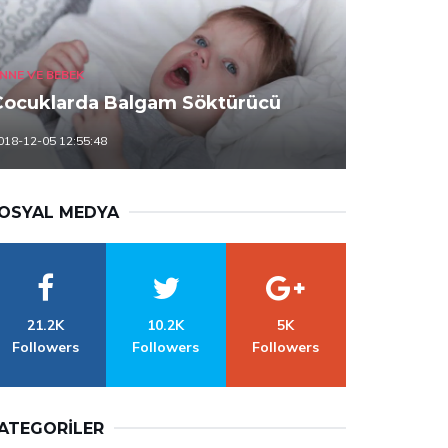
NNE VE BEBEK
Çocuklarda Balgam Söktürücü
018-12-05 12:55:48
OSYAL MEDYA
21.2K
10.2K
5K
Followers
Followers
Followers
ATEGORILER