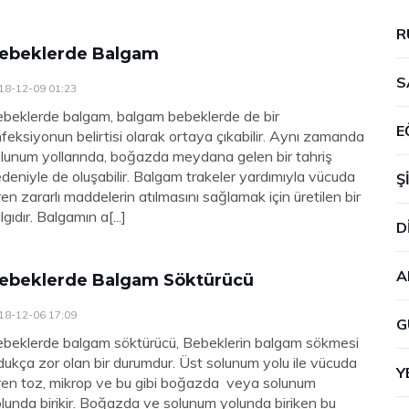
R
ebeklerde Balgam
S
18-12-09 01:23
beklerde balgam, balgam bebeklerde de bir
E
feksiyonun belirtisi olarak ortaya çıkabilir. Aynı zamanda
lunum yollarında, boğazda meydana gelen bir tahriş
deniyle de oluşabilir. Balgam trakeler yardımıyla vücuda
Ş
ren zararlı maddelerin atılmasını sağlamak için üretilen bir
lgıdır. Balgamın a[...]
D
A
ebeklerde Balgam Söktürücü
18-12-06 17:09
G
beklerde balgam söktürücü, Bebeklerin balgam sökmesi
dukça zor olan bir durumdur. Üst solunum yolu ile vücuda
Y
ren toz, mikrop ve bu gibi boğazda veya solunum
lunda birikir. Boğazda ve solunum yolunda biriken bu