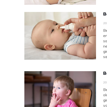
B
20
Be
en
so
ne
gi
sa
B
20
Be
ol
gi
yo