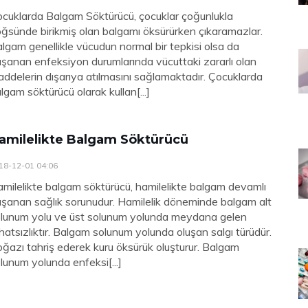
cuklarda Balgam Söktürücü, çocuklar çoğunlukla
ğsünde birikmiş olan balgamı öksürürken çıkaramazlar.
lgam genellikle vücudun normal bir tepkisi olsa da
şanan enfeksiyon durumlarında vücuttaki zararlı olan
ddelerin dışarıya atılmasını sağlamaktadır. Çocuklarda
lgam söktürücü olarak kullan[...]
amilelikte Balgam Söktürücü
18-12-01 04:06
milelikte balgam söktürücü, hamilelikte balgam devamlı
şanan sağlık sorunudur. Hamilelik döneminde balgam alt
lunum yolu ve üst solunum yolunda meydana gelen
hatsızlıktır. Balgam solunum yolunda oluşan salgı türüdür.
ğazı tahriş ederek kuru öksürük oluşturur. Balgam
lunum yolunda enfeksi[...]