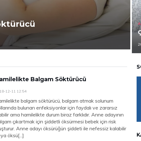
öktürücü
A
2
S
amilelikte Balgam Söktürücü
18-12-11 12:54
milelikte balgam söktürücü, balgam atmak solunum
llarında bulunan enfeksiyonlar için faydalı ve zararsız
abilir ama hamilelikte durum biraz farklıdır. Anne adayının
lgam çıkartmak için şiddetli öksürmesi bebek için risk
uşturur. Anne adayı öksürüğün şiddeti ile nefessiz kalabilir
K
ya öksü[...]