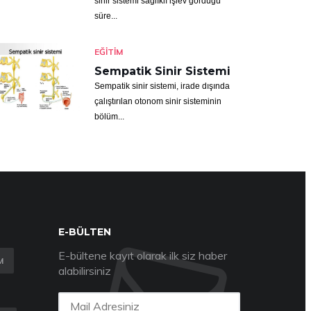
sinir sistemi sağlıklı işlev gördüğü
süre...
EĞITIM
Sempatik Sinir Sistemi
Sempatik sinir sistemi, irade dışında
çalıştırılan otonom sinir sisteminin
bölüm...
E-BÜLTEN
E-bültene kayıt olarak ilk siz haber
M
alabilirsiniz