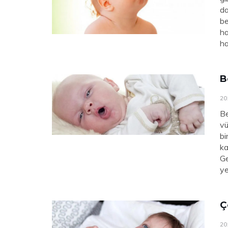
da
be
ha
ha
B
20
Be
vü
bi
ka
Ge
ye
Ç
20