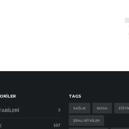
ORILER
TAGS
SAĞLIK
MODA
EĞITI
TABILERI
3
ŞIFALI BITKILER
K
107