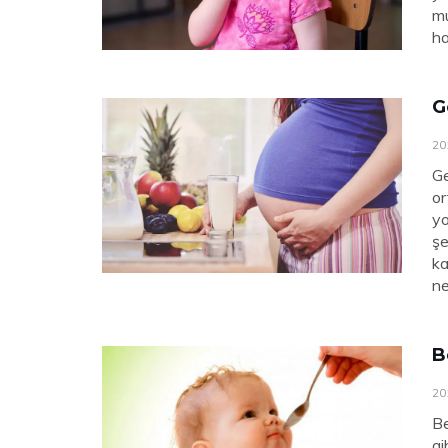
mu
ha
G
20
Ge
or
yo
şe
ka
ne
B
20
Be
gi