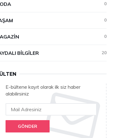
ODA
0
AŞAM
0
AGAZIN
0
AYDALI BILGILER
20
ÜLTEN
E-bültene kayıt olarak ilk siz haber
alabilirsiniz
GÖNDER