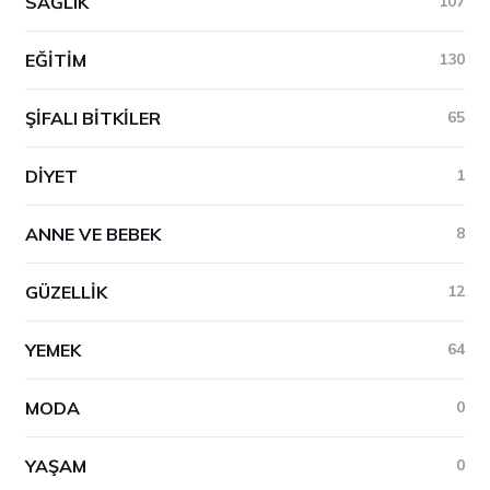
SAĞLIK
107
EĞITIM
130
ŞIFALI BITKILER
65
DIYET
1
ANNE VE BEBEK
8
GÜZELLIK
12
YEMEK
64
MODA
0
YAŞAM
0