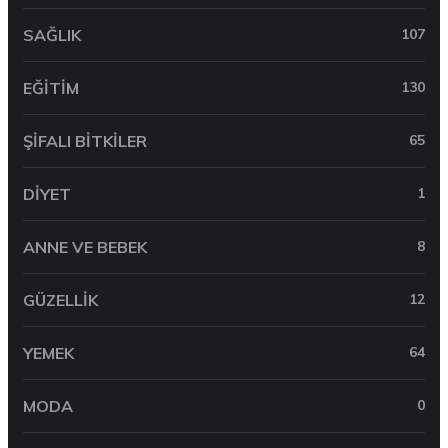
SAĞLIK
107
EĞITIM
130
ŞIFALI BITKILER
65
DIYET
1
ANNE VE BEBEK
8
GÜZELLIK
12
YEMEK
64
MODA
0