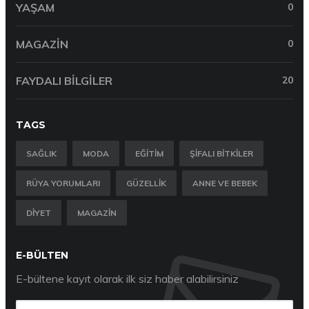
YAŞAM
0
MAGAZIN
0
FAYDALI BILGILER
20
TAGS
SAĞLIK
MODA
EĞITIM
ŞIFALI BITKILER
RÜYA YORUMLARI
GÜZELLIK
ANNE VE BEBEK
DIYET
MAGAZIN
E-BÜLTEN
E-bültene kayıt olarak ilk siz haber alabilirsiniz