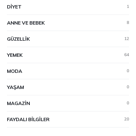
DIYET
1
ANNE VE BEBEK
8
GÜZELLIK
12
YEMEK
64
MODA
0
YAŞAM
0
MAGAZIN
0
FAYDALI BILGILER
20