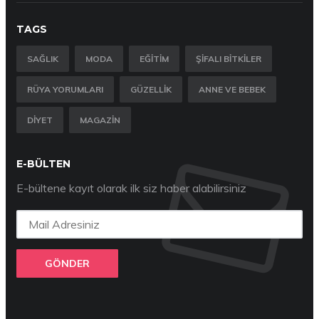
TAGS
SAĞLIK
MODA
EĞITIM
ŞIFALI BITKILER
RÜYA YORUMLARI
GÜZELLIK
ANNE VE BEBEK
DIYET
MAGAZIN
E-BÜLTEN
E-bültene kayıt olarak ilk siz haber alabilirsiniz
GÖNDER