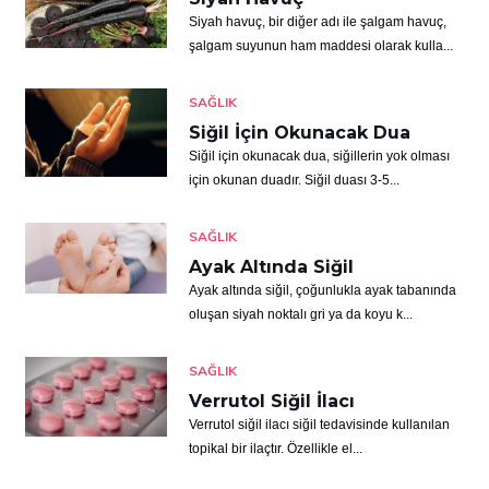
Siyah havuç, bir diğer adı ile şalgam havuç,
şalgam suyunun ham maddesi olarak kulla...
SAĞLIK
Siğil İçin Okunacak Dua
Siğil için okunacak dua, siğillerin yok olması
için okunan duadır. Siğil duası 3-5...
SAĞLIK
Ayak Altında Siğil
Ayak altında siğil, çoğunlukla ayak tabanında
oluşan siyah noktalı gri ya da koyu k...
SAĞLIK
Verrutol Siğil İlacı
Verrutol siğil ilacı siğil tedavisinde kullanılan
topikal bir ilaçtır. Özellikle el...