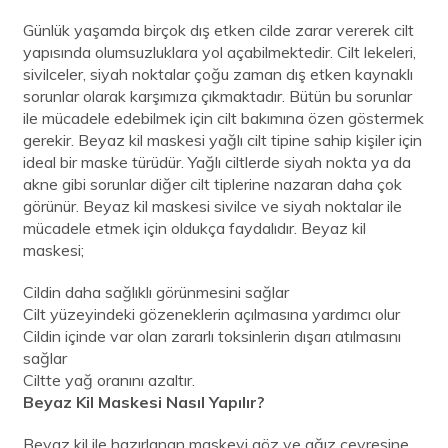
Günlük yaşamda birçok dış etken cilde zarar vererek cilt
yapısında olumsuzluklara yol açabilmektedir. Cilt lekeleri,
sivilceler, siyah noktalar çoğu zaman dış etken kaynaklı
sorunlar olarak karşımıza çıkmaktadır. Bütün bu sorunlar
ile mücadele edebilmek için cilt bakımına özen göstermek
gerekir. Beyaz kil maskesi yağlı cilt tipine sahip kişiler için
ideal bir maske türüdür. Yağlı ciltlerde siyah nokta ya da
akne gibi sorunlar diğer cilt tiplerine nazaran daha çok
görünür. Beyaz kil maskesi sivilce ve siyah noktalar ile
mücadele etmek için oldukça faydalıdır. Beyaz kil
maskesi;
Cildin daha sağlıklı görünmesini sağlar
Cilt yüzeyindeki gözeneklerin açılmasına yardımcı olur
Cildin içinde var olan zararlı toksinlerin dışarı atılmasını
sağlar
Ciltte yağ oranını azaltır.
Beyaz Kil Maskesi Nasıl Yapılır?
Beyaz kil ile hazırlanan maskeyi göz ve ağız çevresine