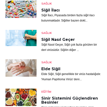
SAĞLIK
Siğil İlacı
Siğil İlacı, Piyasada birden fazla siğil ilacı
bulunmaktadır. Siğiller bazen dokt...
SAĞLIK
Siğil Nasıl Geçer
Siğil Nasıl Geçer, Siğil çok fazla görülen bir
deri virüsüdür. Siğilin diğer ...
SAĞLIK
Elde Siğil
Elde Siğil, Siğil genellikle bir virüs hastalığıdır.
'Human Papilloma Virüs' deni...
EĞITIM
Sinir Sistemini Güçlendiren
Besinler