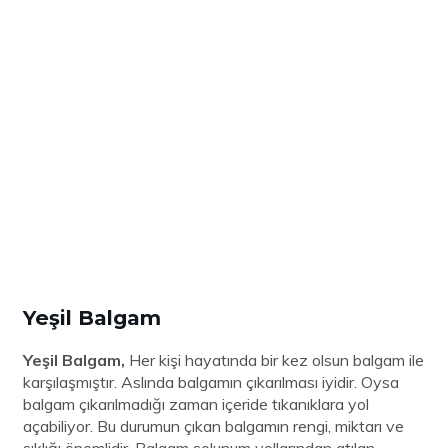
Yeşil Balgam
Yeşil Balgam,
Her kişi hayatında bir kez olsun balgam ile
karşılaşmıştır. Aslında balgamın çıkarılması iyidir. Oysa
balgam çıkarılmadığı zaman içeride tıkanıklara yol
açabiliyor. Bu durumun çıkan balgamın rengi, miktarı ve
sıklığı önemlidir. Balgam solunum yollarından atılan