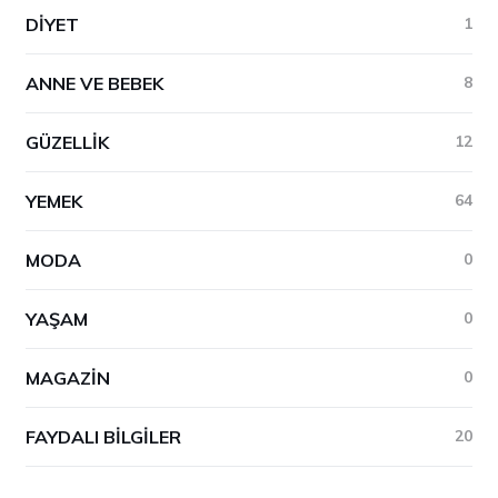
DIYET
1
ANNE VE BEBEK
8
GÜZELLIK
12
YEMEK
64
MODA
0
YAŞAM
0
MAGAZIN
0
FAYDALI BILGILER
20