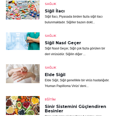
SAĞLIK
Siğil İlacı
Siğil İlacı, Piyasada birden fazla siğil ilacı
bulunmaktadır. Siğiller bazen dokt...
SAĞLIK
Siğil Nasıl Geçer
Siğil Nasıl Geçer, Siğil çok fazla görülen bir
deri virüsüdür. Siğilin diğer ...
SAĞLIK
Elde Siğil
Elde Siğil, Siğil genellikle bir virüs hastalığıdır.
'Human Papilloma Virüs' deni...
EĞITIM
Sinir Sistemini Güçlendiren
Besinler