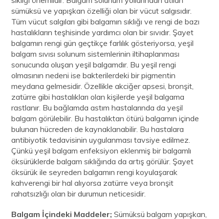
sümüksü ve yapışkan özelliği olan bir vücut salgısıdır.
Tüm vücut salgıları gibi balgamın sıklığı ve rengi de bazı
hastalıkların teşhisinde yardımcı olan bir sıvıdır. Şayet
balgamın rengi gün geçtikçe farlılık gösteriyorsa, yeşil
balgam sıvısı solunum sistemlerinin iltihaplanması
sonucunda oluşan yeşil balgamdır. Bu yeşil rengi
olmasının nedeni ise bakterilerdeki bir pigmentin
meydana gelmesidir. Özellikle akciğer apsesi, bronşit,
zatürre gibi hastalıkları olan kişilerde yeşil balgama
rastlanır. Bu bağlamda astım hastalarında da yeşil
balgam görülebilir. Bu hastalıktan ötürü balgamın içinde
bulunan hücreden de kaynaklanabilir. Bu hastalara
antibiyotik tedavisinin uygulanması tavsiye edilmez.
Çünkü yeşil balgam enfeksiyon eklenmiş bir balgamlı
öksürüklerde balgam sıklığında da artış görülür. Şayet
öksürük ile seyreden balgamın rengi koyulaşarak
kahverengi bir hal alıyorsa zatürre veya bronşit
rahatsızlığı olan bir durumun neticesidir.
Balgam İçindeki Maddeler;
Sümüksü balgam yapışkan,