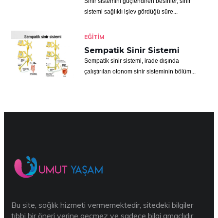
Sinir sistemini güçlendiren besinler, sinir
sistemi sağlıklı işlev gördüğü süre...
EĞITIM
Sempatik Sinir Sistemi
Sempatik sinir sistemi, irade dışında
çalıştırılan otonom sinir sisteminin bölüm...
Bu site, sağlık hizmeti vermemektedir, sitedeki bilgiler
tıbbi bir öneri yerine geçmez ve sadece bilgi amaçlıdır.