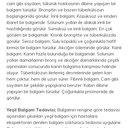
cam gibi saydam, tükürük hokkasının dibine yapışan bir
balgam türüdür. Bronşitin ve bazen tüberkülozun
başlangıcında görülür. İrinli balgam; Köpüksüz ve irinden
ibaret bir balgamdır. Solunum yolları ile alakalı irinli bir
hastalığında görülür. Sümüksü ve irinli balgam; En çok
görülen bir balgamdır. Kronik bronşitte ve tüberkülozda
görülür. Seroz balgam; Sulu köpüklü ve çoğunlukla hafif
kırmızı bir balgam türüdür. Akciğer ödeminde görülür. Kanlı
balgam; Kanın fazla bulunduğu bir balgamdır. Solunum
yolları damarlarının bronş ve akciğer damarlarında çeşitli
aşınmaları sonucunda kanın balgama karışması halinde
oluşur. Tüberkülozun ilerlemiş devrelerinde gelen kan
hem çoktur, hem de uzun sürer. Fibrinli balgam; Cam gibi
saydam bir şekilde yapışkana benzer. Kabın dibine
yapışan bir balgam türüdür. Çoğunlukla pnömonide de
görülür.
Yeşil Balgam Tedavisi;
Balgamın rengine göre tedavisi
açısından çıkarılan yeşil balgam için hastalara
ekspektoran denilen balgam söktürücü tedavisi uygulanır.