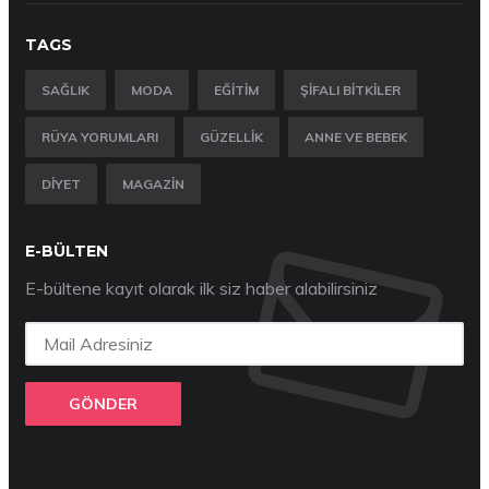
TAGS
SAĞLIK
MODA
EĞITIM
ŞIFALI BITKILER
RÜYA YORUMLARI
GÜZELLIK
ANNE VE BEBEK
DIYET
MAGAZIN
E-BÜLTEN
E-bültene kayıt olarak ilk siz haber alabilirsiniz
GÖNDER