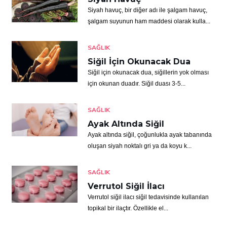
Siyah havuç, bir diğer adı ile şalgam havuç,
şalgam suyunun ham maddesi olarak kulla...
SAĞLIK
Siğil İçin Okunacak Dua
Siğil için okunacak dua, siğillerin yok olması
için okunan duadır. Siğil duası 3-5...
SAĞLIK
Ayak Altında Siğil
Ayak altında siğil, çoğunlukla ayak tabanında
oluşan siyah noktalı gri ya da koyu k...
SAĞLIK
Verrutol Siğil İlacı
Verrutol siğil ilacı siğil tedavisinde kullanılan
topikal bir ilaçtır. Özellikle el...