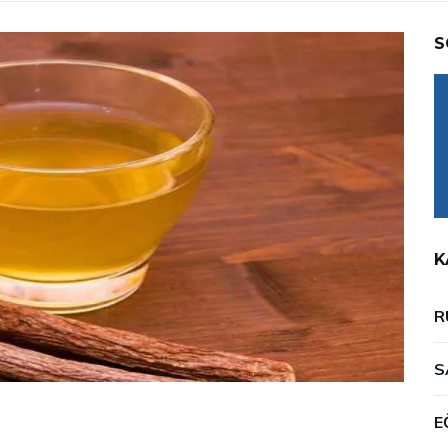
S
K
R
S
E