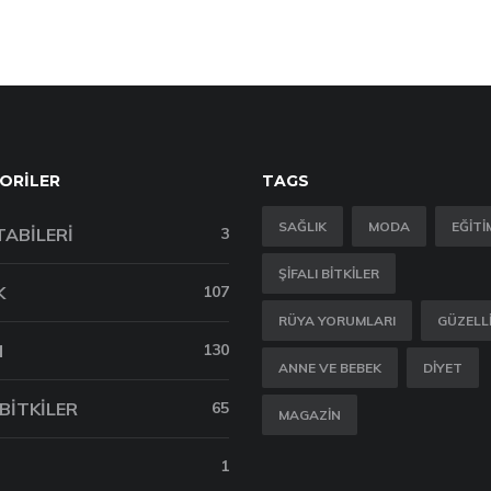
ORILER
TAGS
SAĞLIK
MODA
EĞITI
TABILERI
3
ŞIFALI BITKILER
K
107
RÜYA YORUMLARI
GÜZELL
M
130
ANNE VE BEBEK
DIYET
 BITKILER
65
MAGAZIN
1