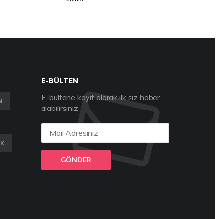
E-BÜLTEN
E-bültene kayıt olarak ilk siz haber
M
alabilirsiniz
IK
GÖNDER