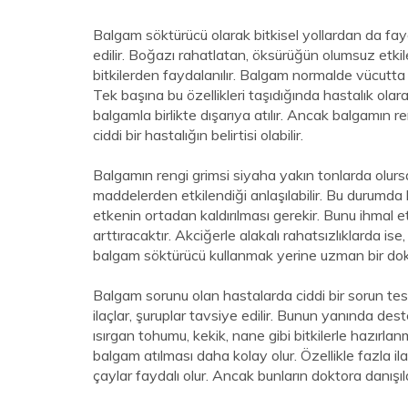
Balgam söktürücü olarak bitkisel yollardan da faydal
edilir. Boğazı rahatlatan, öksürüğün olumsuz etki
bitkilerden faydalanılır. Balgam normalde vücutta sa
Tek başına bu özellikleri taşıdığında hastalık ol
balgamla birlikte dışarıya atılır. Ancak balgamı
ciddi bir hastalığın belirtisi olabilir.
Balgamın rengi grimsi siyaha yakın tonlarda olursa
maddelerden etkilendiği anlaşılabilir. Bu durumda
etkenin ortadan kaldırılması gerekir. Bunu ihmal 
arttıracaktır. Akciğerle alakalı rahatsızlıklarda is
balgam söktürücü kullanmak yerine uzman bir dokt
Balgam sorunu olan hastalarda ciddi bir sorun tesp
ilaçlar, şuruplar tavsiye edilir. Bunun yanında dest
ısırgan tohumu, kekik, nane gibi bitkilerle hazırlanm
balgam atılması daha kolay olur. Özellikle fazla 
çaylar faydalı olur. Ancak bunların doktora danışıla