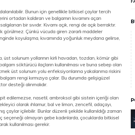
F
anılabilir. Bunun için genellikle bitkisel çaylar tercih
lerini ortadan kaldıran ve balgamın kıvamını açan
B
lgılanan bir sıvıdır. Kıvamı açık, rengi de açık berraktır.
arak görülmez. Çünkü vücuda giren zararlı maddeler
n renginde koyulaşma, kıvamında yoğunluk meydana gelirse,
, üst solunum yollarının kirli havadan, tozdan, kömür gibi
 balgam söktürücü ilaçların kullanılması ve buna sebep olan
etmek üst solunum yolu enfeksiyonlarına yakalanma riskini
e, balgam rengi kırmızıya çalar. Bu durumda gelişigüzel
or desteği alınmalıdır.
it edilemezse, nasetil, ambroksol gibi sistein içeriği olan
P
ekleyici olarak ıhlamur, bal ve limon, zencefil, adaçayı,
ış çaylar içilebilir. Bunlar düzenli şekilde kullanıldığı zaman
ilaç seçeneği olmayan gebe kadınlarda, çocuklarda bitkisel
rak kullanılması gerekir.