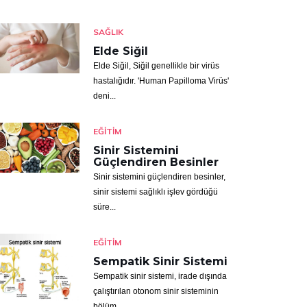
SAĞLIK
Elde Siğil
Elde Siğil, Siğil genellikle bir virüs
hastalığıdır. 'Human Papilloma Virüs'
deni...
EĞITIM
Sinir Sistemini
Güçlendiren Besinler
Sinir sistemini güçlendiren besinler,
sinir sistemi sağlıklı işlev gördüğü
süre...
EĞITIM
Sempatik Sinir Sistemi
Sempatik sinir sistemi, irade dışında
çalıştırılan otonom sinir sisteminin
bölüm...