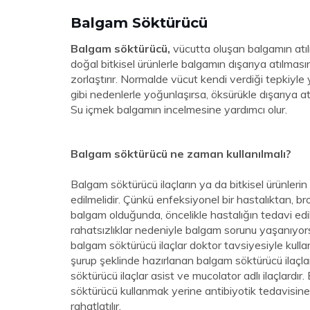
Balgam Söktürücü
Balgam söktürücü,
vücutta oluşan balgamın atıl
doğal bitkisel ürünlerle balgamın dışarıya atılma
zorlaştırır. Normalde vücut kendi verdiği tepkiy
gibi nedenlerle yoğunlaşırsa, öksürükle dışarıya a
Su içmek balgamın incelmesine yardımcı olur.
Balgam söktürücü ne zaman kullanılmalı?
Balgam söktürücü ilaçların ya da bitkisel ürünler
edilmelidir. Çünkü enfeksiyonel bir hastalıktan, br
balgam olduğunda, öncelikle hastalığın tedavi edilm
rahatsızlıklar nedeniyle balgam sorunu yaşanıyors
balgam söktürücü ilaçlar doktor tavsiyesiyle kulla
şurup şeklinde hazırlanan balgam söktürücü ilaçlar
söktürücü ilaçlar asist ve mucolator adlı ilaçlardı
söktürücü kullanmak yerine antibiyotik tedavisine 
rahatlatılır.