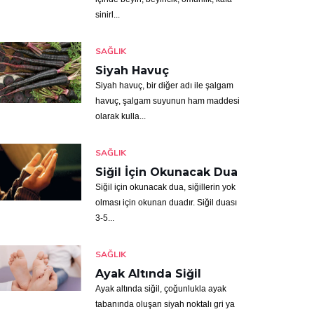
sinirl...
SAĞLIK
Siyah Havuç
Siyah havuç, bir diğer adı ile şalgam
havuç, şalgam suyunun ham maddesi
olarak kulla...
SAĞLIK
Siğil İçin Okunacak Dua
Siğil için okunacak dua, siğillerin yok
olması için okunan duadır. Siğil duası
3-5...
SAĞLIK
Ayak Altında Siğil
Ayak altında siğil, çoğunlukla ayak
tabanında oluşan siyah noktalı gri ya