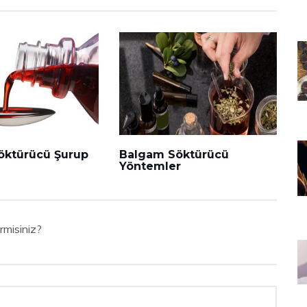
öktürücü Şurup
Balgam Söktürücü
Yöntemler
rmisiniz?