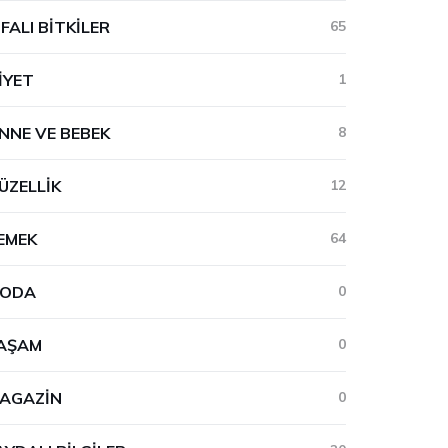
IFALI BITKILER
65
IYET
1
NNE VE BEBEK
8
ÜZELLIK
12
EMEK
64
ODA
0
AŞAM
0
AGAZIN
0