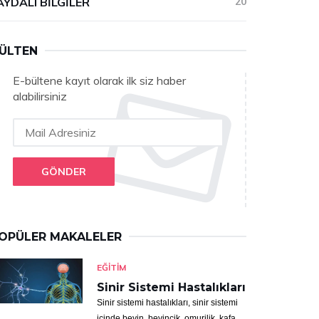
AYDALI BILGILER
20
ÜLTEN
E-bültene kayıt olarak ilk siz haber
alabilirsiniz
GÖNDER
OPÜLER MAKALELER
EĞITIM
Sinir Sistemi Hastalıkları
Sinir sistemi hastalıkları, sinir sistemi
içinde beyin, beyincik, omurilik, kafa