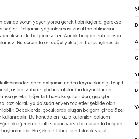
Ş
masında sorun yaşanıyorsa gerek tıbbi ilaçlarla, gerekse
D
sını sağlar. Balgamın yoğunlaşması vücuttan atılmasını
le yani öksürükle balgamı söker. Ancak balgam enfeksiyon
A
tılamaz. Bu durumda en doğal yaklaşım bol su içilmesidir.
G
Y
in kullanımından önce balgamın neden kaynaklandığı tespit
onşit, astım, zatürre gibi hastalıklardan kaynaklanan
M
esi gerekir. Eğer kirli hava koşullarından, grip gibi
a, toz olarak ya da suda eriyen tabletler şekilde olan
Y
nılabilir. Bebeklerde, çocuklarda oluşan balgam içinde özel
 kullanılabilir. Bu konuda en fazla kullanılan balgam
r. Eğer akciğerlerde hırıltı sorunu varsa bu durumda balgam
M
başlanmalıdır. Bu şekilde iltihap kurutularak vücut