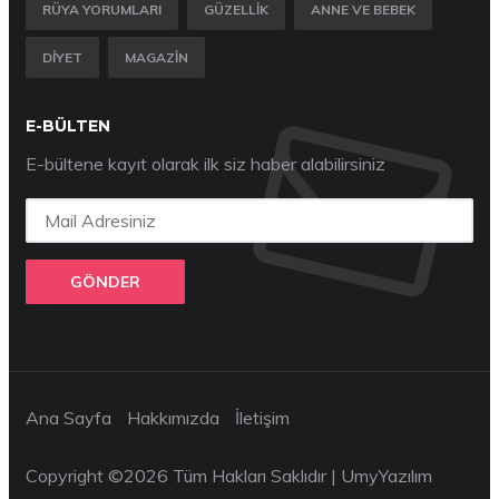
RÜYA YORUMLARI
GÜZELLIK
ANNE VE BEBEK
DIYET
MAGAZIN
E-BÜLTEN
E-bültene kayıt olarak ilk siz haber alabilirsiniz
GÖNDER
Ana Sayfa
Hakkımızda
İletişim
Copyright ©
2026 Tüm Hakları Saklıdır |
UmyYazılım