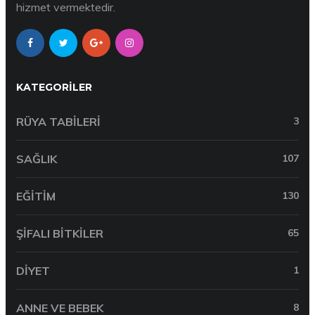
hizmet vermektedir.
KATEGORILER
RÜYA TABILERI
3
SAĞLIK
107
EĞITIM
130
ŞIFALI BITKILER
65
DIYET
1
ANNE VE BEBEK
8