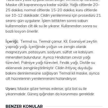
Maske cilt kapanıncaya kadar sürülür. Yağlı ciltlerde 20-
25 dakika, normal ciltlerde 15-20 dakika, kuru ciltlerde
ise 10-12 dakikadır. Cildin yenilenmesi için prosedürü 21
seans-gün uygulanır. İşlem bittikten sonra sabun
kullanmadan cilt ılık su ile yıkanır. Kullanımdan sonra su
bazlı losyon önerilir.
İçeriği;
Termal su, Termal çamur, Kil, Esansiyel zeytin
yaprağı yağı. İçeriğinde yoğun ve zengin olarak
magnezyum, potasyum, sodyum, sülfat ve kalsiyum
mineralleri bulundurur. Ayrıca Hindistan cevizi yağı
türevleri, Palmiye yağı türevleri, Fındık yağı, Distile su
eklenerek zenginleştirilmiştir. Cildin ihtiyaç duyduğu
bakımı derinlemesine sağlayan Termal kil maske, ayrıca
cilt hücrelerinin yenilenmesini hızlandırıyor.
Uyarı;
Maske göze temas ederse, göz bol su ile
yıkanmalıdır. Güneş ışığından da korunması gereklidir.
BENZER KONULAR