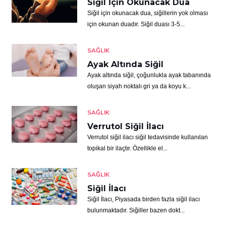
Siğil İçin Okunacak Dua
Siğil için okunacak dua, siğillerin yok olması
için okunan duadır. Siğil duası 3-5...
SAĞLIK
Ayak Altında Siğil
Ayak altında siğil, çoğunlukla ayak tabanında
oluşan siyah noktalı gri ya da koyu k...
SAĞLIK
Verrutol Siğil İlacı
Verrutol siğil ilacı siğil tedavisinde kullanılan
topikal bir ilaçtır. Özellikle el...
SAĞLIK
Siğil İlacı
Siğil İlacı, Piyasada birden fazla siğil ilacı
bulunmaktadır. Siğiller bazen dokt...