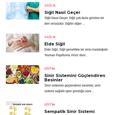
SAĞLIK
Siğil Nasıl Geçer
Siğil Nasıl Geçer, Siğil çok fazla görülen bir
deri virüsüdür. Siğilin diğer ...
SAĞLIK
Elde Siğil
Elde Siğil, Siğil genellikle bir virüs hastalığıdır.
'Human Papilloma Virüs' deni...
EĞITIM
Sinir Sistemini Güçlendiren
Besinler
Sinir sistemini güçlendiren besinler, sinir
sistemi sağlıklı işlev gördüğü süre...
EĞITIM
Sempatik Sinir Sistemi