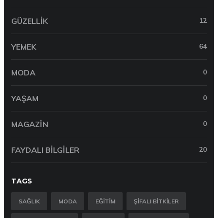
GÜZELLIK
12
YEMEK
64
MODA
0
YAŞAM
0
MAGAZIN
0
FAYDALI BILGILER
20
TAGS
SAĞLIK
MODA
EĞITIM
ŞIFALI BITKILER