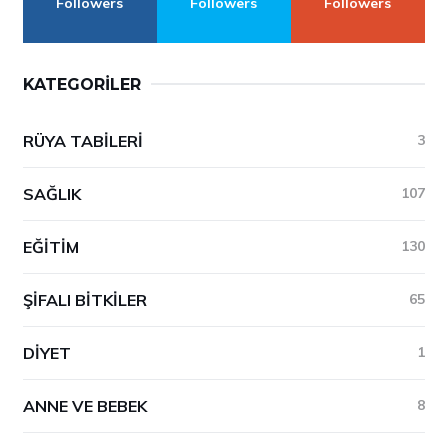
Followers
Followers
Followers
KATEGORILER
RÜYA TABILERI
3
SAĞLIK
107
EĞITIM
130
ŞIFALI BITKILER
65
DIYET
1
ANNE VE BEBEK
8