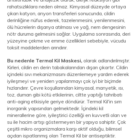
rahatsızlıklara neden olmaz. Kimyasal düzeyde ortaya
çıkan katyon, anyon transferleri sonucunda, cildin
derinliğine nüfus ederek, tazelenmesini, yenilenmesini,
ölü hücrelerin dışarıya atılması ve yağ, nem dengesinin
nötr duruma gelmesini sağlar. Uygulama sonrasında, deri
yüzeyine çekme ve emme özellikleri sebebiyle, vücudu
toksit maddelerden arındırır.
Bu nedenle Termal Kil Maskesi,
olarak adlandırılmıştır.
Kirleri, cildin en derin tabakalarından dışarı çıkartır. Cildin
içindeki sıvı mekanizmasını düzenlemeye yardım ederek
iyileşmeyi ve yeniden yapılanmayı çok iyi bir biçimde
hızlandırır. Çevre koşullarından kimyasal, manyetik, ısı,
toz, duman gibi kötü etkilerinin, ciltte yaptığı tahribatı
anti-aging etkisiyle geriye döndürür. Termal Kil'in sırrı
inorganik yapısından gelmektedir. İçindeki kil
minerallerine göre, iyileştirici özelliği en kuvvetli olan ve
su ile hacim artışı göstermeyen bir yapıya sahiptir. Çok
çeşitli mikro organizmalara karşı aktif olduğu, bilimsel
açıdan ispatlanmış olan Termal Kil bir antiseptiktir.