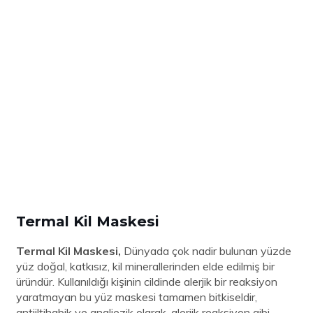
Termal Kil Maskesi
Termal Kil Maskesi,
Dünyada çok nadir bulunan yüzde
yüz doğal, katkısız, kil minerallerinden elde edilmiş bir
üründür. Kullanıldığı kişinin cildinde alerjik bir reaksiyon
yaratmayan bu yüz maskesi tamamen bitkiseldir,
antiiltihabik ve analjezik olarak, alerjik reaksiyon gibi