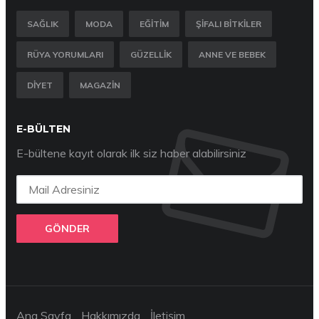
SAĞLIK
MODA
EĞITIM
ŞIFALI BITKILER
RÜYA YORUMLARI
GÜZELLIK
ANNE VE BEBEK
DIYET
MAGAZIN
E-BÜLTEN
E-bültene kayıt olarak ilk siz haber alabilirsiniz
GÖNDER
Ana Sayfa
Hakkımızda
İletişim