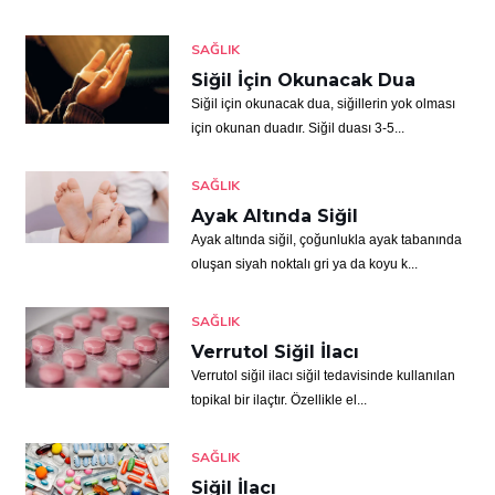
SAĞLIK
Siğil İçin Okunacak Dua
Siğil için okunacak dua, siğillerin yok olması
için okunan duadır. Siğil duası 3-5...
SAĞLIK
Ayak Altında Siğil
Ayak altında siğil, çoğunlukla ayak tabanında
oluşan siyah noktalı gri ya da koyu k...
SAĞLIK
Verrutol Siğil İlacı
Verrutol siğil ilacı siğil tedavisinde kullanılan
topikal bir ilaçtır. Özellikle el...
SAĞLIK
Siğil İlacı