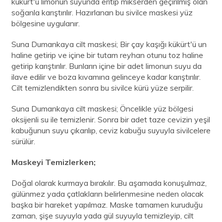
kükürt'ü limonun suyunda eritip mikserden geçirilmiş olan
soğanla karıştırılır. Hazırlanan bu sivilce maskesi yüz
bölgesine uygulanır.
Suna Dumankaya cilt maskesi; Bir çay kaşığı kükürt'ü un
haline getirip ve içine bir tutam reyhan otunu toz haline
getirip karıştırılır. Bunların içine bir adet limonun suyu da
ilave edilir ve boza kıvamına gelinceye kadar karıştırılır.
Cilt temizlendikten sonra bu sivilce kürü yüze serpilir.
Suna Dumankaya cilt maskesi; Öncelikle yüz bölgesi
oksijenli su ile temizlenir. Sonra bir adet taze cevizin yeşil
kabuğunun suyu çıkarılıp, ceviz kabuğu suyuyla sivilcelere
sürülür.
Maskeyi Temizlerken;
Doğal olarak kurmaya bırakılır. Bu aşamada konuşulmaz,
gülünmez yada çatlakların belirlenmesine neden olacak
başka bir hareket yapılmaz. Maske tamamen kuruduğu
zaman, şişe suyuyla yada gül suyuyla temizleyip, cilt