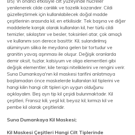
B5) 'in onarıcı etkisiyle cilt yüzeyinde hücreler
yenilenerek cilde canlılık ve tazelik kazandırır. Cildi
güzelleştirmek için kullanılabilecek doğal madde
çeşitlerinin arasında kil, en etkilisidir. Tek başına ve diğer
maddelerle karışık olarak kullanılan kil, her türlü cildi
temizler, sıkılaştırır ve besler, toksinleri atar, çok amaçlı
ve kullanımı son derece basittir. Kil, sulandırılmış
alüminyum silika ile meydana gelen bir tortudur ve
granitin yavaş aşınması ile oluşur. Değişik oranlarda
demir oksit, tuzlar, kalsiyum ve oliga elementleri gibi
değişik elementler, kile terapi niteliklerini ve rengini verir.
Suna Dumankaya'nın kil maskesi tarifini anlatmaya
başlamadan önce maskelerde kullanılan kil tiplerini ve
hangi kilin hangi cilt tipleri için uygun olduğunu
açıklayalım. Beş ayrı tip kil çeşidi bulunmaktadır. Kil
çeşitleri, Fransız kili, yeşil kil, beyaz kil, kırmızı kil ve
pembe kil olarak çeşitleridir.
Suna Dumankaya Kil Maskesi;
Kil Maskesi Çeşitleri Hangi Cilt Tiplerinde