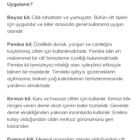
Uygulanır?
Beyaz kil;
Cildi rahatlatır ve yumuşatır. Bütün cilt tipleri
için uygundur ve killer arasında genel kullanıma uygun
olanıdır.
Pembe kil;
Özellikle donuk, yorgun ve canlılığını
kaybetmiş ciltler için kullanılmaktadır. Pembe kilin en
mükemmel bir cilt temizleme özelliği bulunmaktadır.
Pembe kil temizleyici niteliği olan, iyileştirici etkisiyle
bilinen bir maddedir. Tendeki ışıltıya, gözeneklerin
açılmasına, biriken yağ kalıntılarının temizlenmesinde
yardımcı olmaktadır.
Kırmızı kil;
Kuru ve hassas ciltler için kullanılır. Kırmızı kile
rengini veren demir oksit içeren bakır tozlarıdır. Genelde
demir eksikliğinden yakınan insanlarda kullanılır. Emilimi
kolay olduğundan cildin renksiz görünümünü geri
kazandırır.
Fransız kili;
Mineral açısından zengin olduğundan cilt