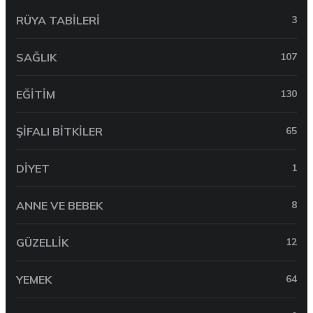
RÜYA TABILERI
3
SAĞLIK
107
EĞITIM
130
ŞIFALI BITKILER
65
DIYET
1
ANNE VE BEBEK
8
GÜZELLIK
12
YEMEK
64