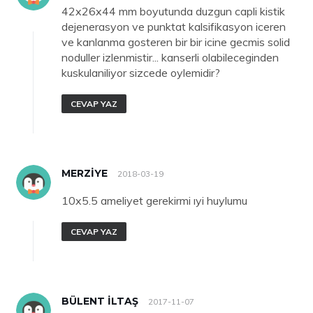
42x26x44 mm boyutunda duzgun capli kistik
dejenerasyon ve punktat kalsifikasyon iceren
ve kanlanma gosteren bir bir icine gecmis solid
noduller izlenmistir... kanserli olabileceginden
kuskulaniliyor sizcede oylemidir?
CEVAP YAZ
MERZIYE
2018-03-19
10x5.5 ameliyet gerekirmi ıyi huylumu
CEVAP YAZ
BÜLENT ILTAŞ
2017-11-07