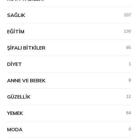
SAĞLIK
107
EĞITIM
130
ŞIFALI BITKILER
65
DIYET
1
ANNE VE BEBEK
8
GÜZELLIK
12
YEMEK
64
MODA
0