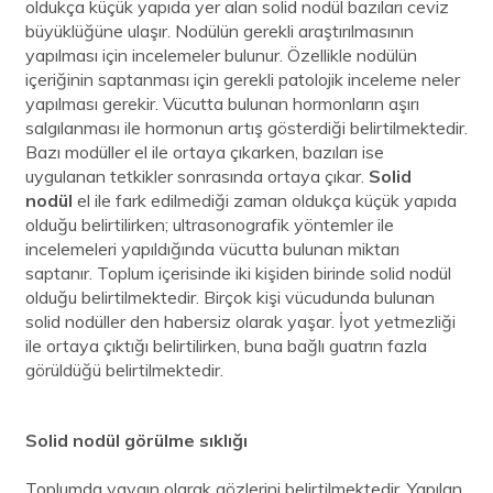
oldukça küçük yapıda yer alan solid nodül bazıları ceviz
büyüklüğüne ulaşır. Nodülün gerekli araştırılmasının
yapılması için incelemeler bulunur. Özellikle nodülün
içeriğinin saptanması için gerekli patolojik inceleme neler
yapılması gerekir. Vücutta bulunan hormonların aşırı
salgılanması ile hormonun artış gösterdiği belirtilmektedir.
Bazı modüller el ile ortaya çıkarken, bazıları ise
uygulanan tetkikler sonrasında ortaya çıkar.
Solid
nodül
el ile fark edilmediği zaman oldukça küçük yapıda
olduğu belirtilirken; ultrasonografik yöntemler ile
incelemeleri yapıldığında vücutta bulunan miktarı
saptanır. Toplum içerisinde iki kişiden birinde solid nodül
olduğu belirtilmektedir. Birçok kişi vücudunda bulunan
solid nodüller den habersiz olarak yaşar. İyot yetmezliği
ile ortaya çıktığı belirtilirken, buna bağlı guatrın fazla
görüldüğü belirtilmektedir.
Solid nodül görülme sıklığı
Toplumda yaygın olarak gözlerini belirtilmektedir. Yapılan