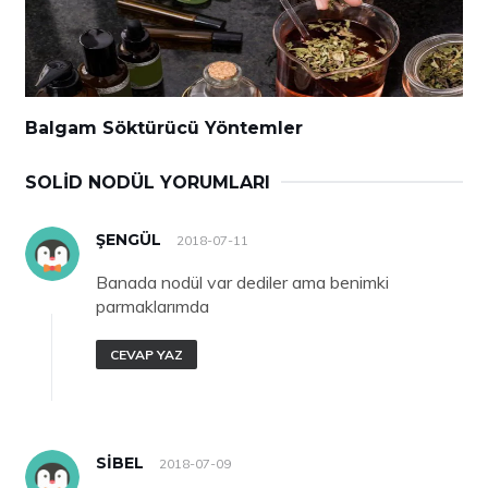
Balgam Söktürücü Yöntemler
SOLID NODÜL YORUMLARI
ŞENGÜL
2018-07-11
Banada nodül var dediler ama benimki
parmaklarımda
CEVAP YAZ
SIBEL
2018-07-09