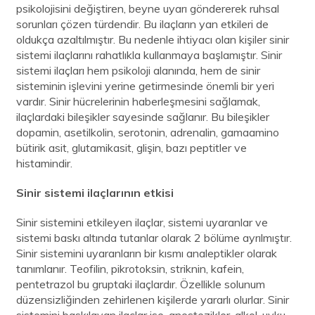
psikolojisini değiştiren, beyne uyarı göndererek ruhsal
sorunları çözen türdendir. Bu ilaçların yan etkileri de
oldukça azaltılmıştır. Bu nedenle ihtiyacı olan kişiler sinir
sistemi ilaçlarını rahatlıkla kullanmaya başlamıştır. Sinir
sistemi ilaçları hem psikoloji alanında, hem de sinir
sisteminin işlevini yerine getirmesinde önemli bir yeri
vardır. Sinir hücrelerinin haberleşmesini sağlamak,
ilaçlardaki bileşikler sayesinde sağlanır. Bu bileşikler
dopamin, asetilkolin, serotonin, adrenalin, gamaamino
bütirik asit, glutamikasit, glişin, bazı peptitler ve
histamindir.
Sinir sistemi ilaçlarının etkisi
Sinir sistemini etkileyen ilaçlar, sistemi uyaranlar ve
sistemi baskı altında tutanlar olarak 2 bölüme ayrılmıştır.
Sinir sistemini uyaranların bir kısmı analeptikler olarak
tanımlanır. Teofilin, pikrotoksin, striknin, kafein,
pentetrazol bu gruptaki ilaçlardır. Özellikle solunum
düzensizliğinden zehirlenen kişilerde yararlı olurlar. Sinir
sistemini baskılayan ilaçlar ise, anestezikler, alkol, uyku