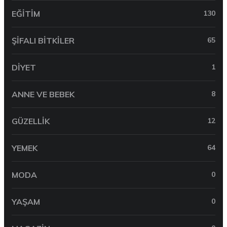
EĞITIM
130
ŞIFALI BITKILER
65
DIYET
1
ANNE VE BEBEK
8
GÜZELLIK
12
YEMEK
64
MODA
0
YAŞAM
0