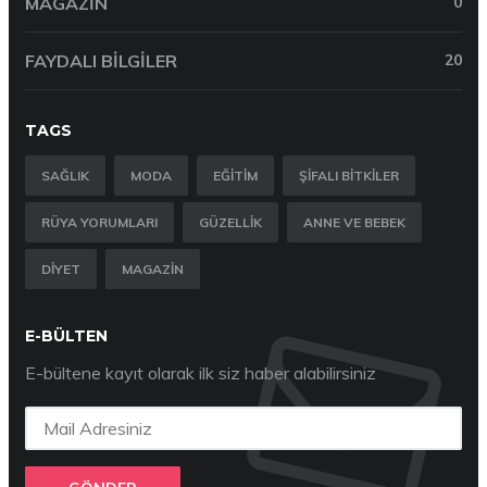
MAGAZIN
0
FAYDALI BILGILER
20
TAGS
SAĞLIK
MODA
EĞITIM
ŞIFALI BITKILER
RÜYA YORUMLARI
GÜZELLIK
ANNE VE BEBEK
DIYET
MAGAZIN
E-BÜLTEN
E-bültene kayıt olarak ilk siz haber alabilirsiniz