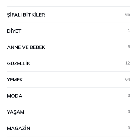
ŞIFALI BITKILER
65
DIYET
1
ANNE VE BEBEK
8
GÜZELLIK
12
YEMEK
64
MODA
0
YAŞAM
0
MAGAZIN
0