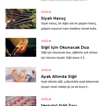
SAĞLIK
Siyah Havuç
Siyah havuç, bir diğer adı ile şalgam havuç,
şalgam suyunun ham maddesi olarak kulla...
SAĞLIK
Siğil İçin Okunacak Dua
Siğil için okunacak dua, siğillerin yok olması
için okunan duadır. Siğil duası 3-5...
SAĞLIK
Ayak Altında Siğil
Ayak altında siğil, çoğunlukla ayak tabanında
oluşan siyah noktalı gri ya da koyu k...
SAĞLIK
Verrutol Siğil İlacı