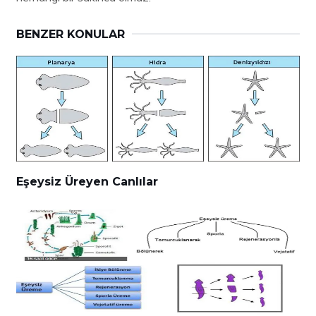
BENZER KONULAR
Eşeysiz Üreyen Canlılar