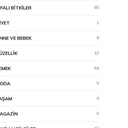
IFALI BITKILER
65
IYET
1
NNE VE BEBEK
8
ÜZELLIK
12
EMEK
64
ODA
0
AŞAM
0
AGAZIN
0