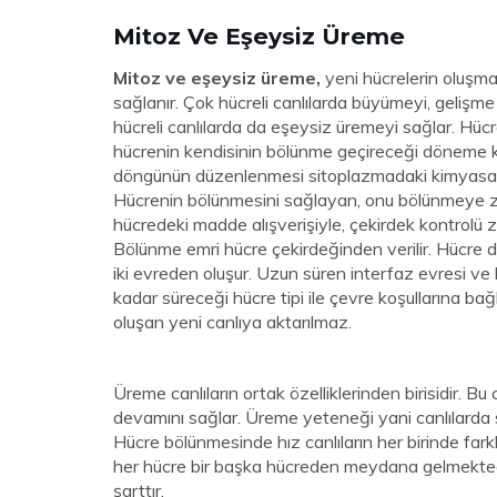
Mitoz Ve Eşeysiz Üreme
Mitoz ve eşeysiz üreme,
yeni hücrelerin oluşma
sağlanır. Çok hücreli canlılarda büyümeyi, geliş
hücreli canlılarda da eşeysiz üremeyi sağlar. Hüc
hücrenin kendisinin bölünme geçireceği döneme k
döngünün düzenlenmesi sitoplazmadaki kimyasal si
Hücrenin bölünmesini sağlayan, onu bölünmeye zo
hücredeki madde alışverişiyle, çekirdek kontrolü zo
Bölünme emri hücre çekirdeğinden verilir. Hücre
iki evreden oluşur. Uzun süren interfaz evresi ve
kadar süreceği hücre tipi ile çevre koşullarına bağ
oluşan yeni canlıya aktarılmaz.
Üreme canlıların ortak özelliklerinden birisidir. B
devamını sağlar. Üreme yeteneği yani canlılarda sü
Hücre bölünmesinde hız canlıların her birinde farklıd
her hücre bir başka hücreden meydana gelmektedi
şarttır.