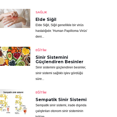
SAĞLIK
Elde Siğil
Elde Siğil, Siğil genellikle bir virüs
hastalığıdır. 'Human Papilloma Virüs'
deni...
EĞITIM
Sinir Sistemini
Güçlendiren Besinler
Sinir sistemini güçlendiren besinler,
sinir sistemi sağlıklı işlev gördüğü
süre...
EĞITIM
Sempatik Sinir Sistemi
Sempatik sinir sistemi, irade dışında
çalıştırılan otonom sinir sisteminin
bölüm...