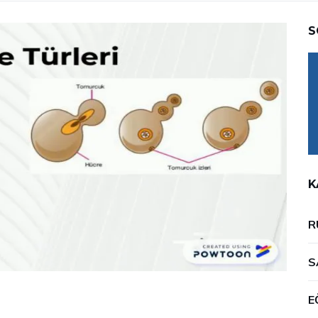
S
K
R
S
E