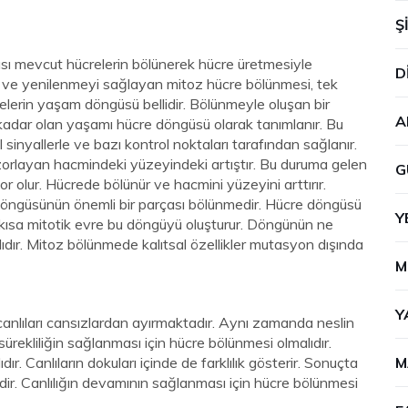
Ş
sı mevcut hücrelerin bölünerek hücre üretmesiyle
D
me ve yenilenmeyi sağlayan mitoz hücre bölünmesi, tek
relerin yaşam döngüsü bellidir. Bölünmeyle oluşan bir
A
adar olan yaşamı hücre döngüsü olarak tanımlanır. Bu
nyallerle ve bazı kontrol noktaları tarafından sağlanır.
rlayan hacmindeki yüzeyindeki artıştır. Bu duruma gelen
G
r olur. Hücrede bölünür ve hacmini yüzeyini arttırır.
 döngüsünün önemli bir parçası bölünmedir. Hücre döngüsü
Y
 kısa mitotik evre bu döngüyü oluşturur. Döngünün ne
lıdır. Mitoz bölünmede kalıtsal özellikler mutasyon dışında
M
Y
u canlıları cansızlardan ayırmaktadır. Aynı zamanda neslin
rekliliğin sağlanması için hücre bölünmesi olmalıdır.
ır. Canlıların dokuları içinde de farklılık gösterir. Sonuçta
M
r. Canlılığın devamının sağlanması için hücre bölünmesi