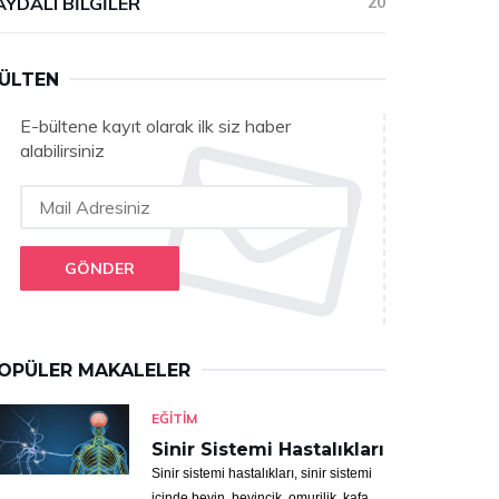
AYDALI BILGILER
20
ÜLTEN
E-bültene kayıt olarak ilk siz haber
alabilirsiniz
GÖNDER
OPÜLER MAKALELER
EĞITIM
Sinir Sistemi Hastalıkları
Sinir sistemi hastalıkları, sinir sistemi
içinde beyin, beyincik, omurilik, kafa