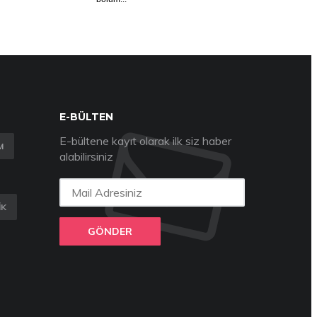
E-BÜLTEN
E-bültene kayıt olarak ilk siz haber
M
alabilirsiniz
IK
GÖNDER