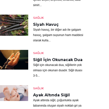
sinirl...
SAĞLIK
Siyah Havuç
Siyah havuç, bir diğer adı ile şalgam
havuç, şalgam suyunun ham maddesi
olarak kulla...
SAĞLIK
Siğil İçin Okunacak Dua
Siğil için okunacak dua, siğillerin yok
olması için okunan duadır. Siğil duası
3-5...
SAĞLIK
Ayak Altında Siğil
Ayak altında siğil, çoğunlukla ayak
tabanında oluşan siyah noktalı gri ya