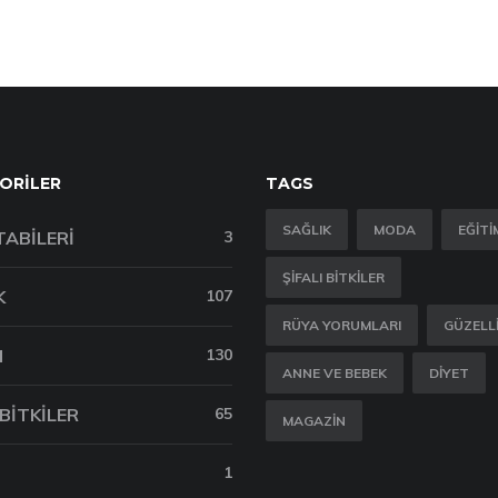
ORILER
TAGS
SAĞLIK
MODA
EĞITI
TABILERI
3
ŞIFALI BITKILER
K
107
RÜYA YORUMLARI
GÜZELL
M
130
ANNE VE BEBEK
DIYET
 BITKILER
65
MAGAZIN
1