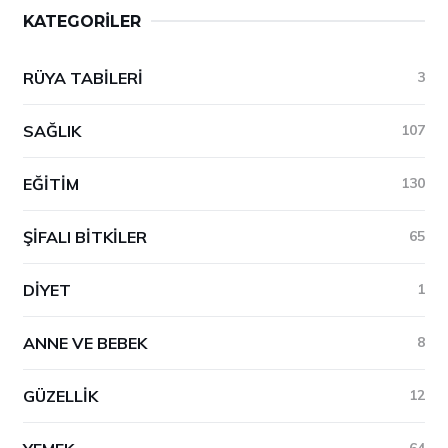
KATEGORILER
RÜYA TABILERI
3
SAĞLIK
107
EĞITIM
130
ŞIFALI BITKILER
65
DIYET
1
ANNE VE BEBEK
8
GÜZELLIK
12
64