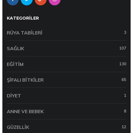
KATEGORILER
RÜYA TABILERI
3
SAĞLIK
107
EĞITIM
130
ŞIFALI BITKILER
65
DIYET
1
ANNE VE BEBEK
8
GÜZELLIK
12