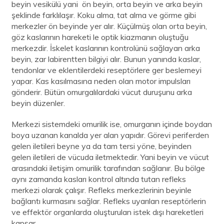
beyin vesikülü yani ön beyin, orta beyin ve arka beyin
şeklinde farklılaşır. Koku alma, tat alma ve görme gibi
merkezler ön beyinde yer alır. Küçülmüş olan orta beyin,
göz kaslarının hareketi le optik kiazmanın oluştuğu
merkezdir. İskelet kaslarının kontrolünü sağlayan arka
beyin, zar labirentten bilgiyi alır. Bunun yanında kaslar,
tendonlar ve eklentilerdeki reseptörlere ger beslemeyi
yapar. Kas kasılmasına neden olan motor impulsları
gönderir. Bütün omurgalılardaki vücut duruşunu arka
beyin düzenler.
Merkezi sistemdeki omurilik ise, omurganın içinde boydan
boya uzanan kanalda yer alan yapıdır. Görevi periferden
gelen iletileri beyne ya da tam tersi yöne, beyinden
gelen iletileri de vücuda iletmektedir. Yani beyin ve vücut
arasındaki iletişim omurilik tarafından sağlanır. Bu bölge
aynı zamanda kasları kontrol altında tutan refleks
merkezi olarak çalışır. Refleks merkezlerinin beyinle
bağlantı kurmasını sağlar. Refleks uyarılan reseptörlerin
ve effektör organlarda oluşturulan istek dışı hareketleri
kapsar.