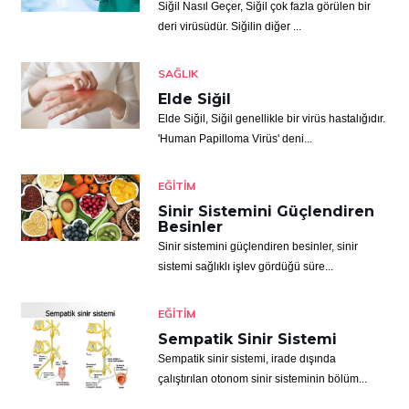
Siğil Nasıl Geçer, Siğil çok fazla görülen bir
deri virüsüdür. Siğilin diğer ...
SAĞLIK
Elde Siğil
Elde Siğil, Siğil genellikle bir virüs hastalığıdır.
'Human Papilloma Virüs' deni...
EĞITIM
Sinir Sistemini Güçlendiren
Besinler
Sinir sistemini güçlendiren besinler, sinir
sistemi sağlıklı işlev gördüğü süre...
EĞITIM
Sempatik Sinir Sistemi
Sempatik sinir sistemi, irade dışında
çalıştırılan otonom sinir sisteminin bölüm...