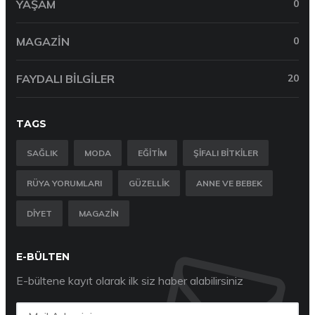
YAŞAM
0
MAGAZIN
0
FAYDALI BILGILER
20
TAGS
SAĞLIK
MODA
EĞITIM
ŞIFALI BITKILER
RÜYA YORUMLARI
GÜZELLIK
ANNE VE BEBEK
DIYET
MAGAZIN
E-BÜLTEN
E-bültene kayıt olarak ilk siz haber alabilirsiniz