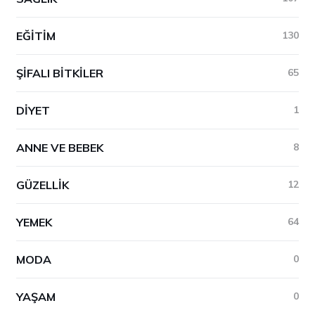
EĞITIM
130
ŞIFALI BITKILER
65
DIYET
1
ANNE VE BEBEK
8
GÜZELLIK
12
YEMEK
64
MODA
0
YAŞAM
0