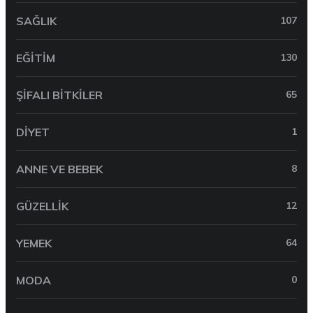
SAĞLIK
107
EĞITIM
130
ŞIFALI BITKILER
65
DIYET
1
ANNE VE BEBEK
8
GÜZELLIK
12
YEMEK
64
MODA
0