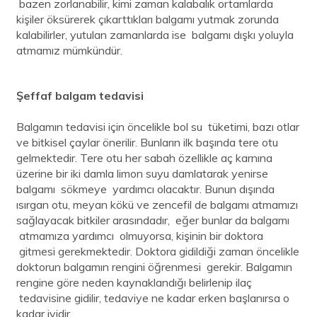
bazen zorlanabilir, kimi zaman kalabalık ortamlarda
kişiler öksürerek çıkarttıkları balgamı yutmak zorunda
kalabilirler, yutulan zamanlarda ise balgamı dışkı yoluyla
atmamız mümkündür.
Şeffaf balgam tedavisi
Balgamın tedavisi için öncelikle bol su tüketimi, bazı otlar
ve bitkisel çaylar önerilir. Bunların ilk başında tere otu
gelmektedir. Tere otu her sabah özellikle aç karnına
üzerine bir iki damla limon suyu damlatarak yenirse
balgamı sökmeye yardımcı olacaktır. Bunun dışında
ısırgan otu, meyan kökü ve zencefil de balgamı atmamızı
sağlayacak bitkiler arasındadır, eğer bunlar da balgamı
atmamıza yardımcı olmuyorsa, kişinin bir doktora
gitmesi gerekmektedir. Doktora gidildiği zaman öncelikle
doktorun balgamın rengini öğrenmesi gerekir. Balgamın
rengine göre neden kaynaklandığı belirlenip ilaç
tedavisine gidilir, tedaviye ne kadar erken başlanırsa o
kadar iyidir.