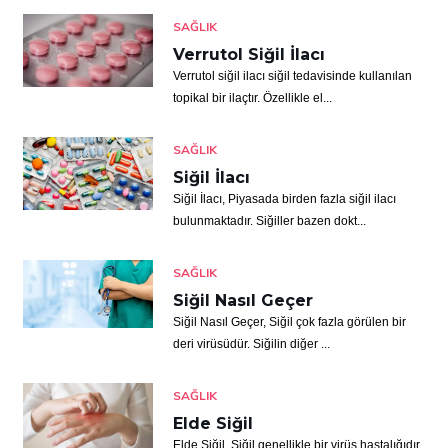
SAĞLIK
Verrutol Siğil İlacı
Verrutol siğil ilacı siğil tedavisinde kullanılan
topikal bir ilaçtır. Özellikle el...
SAĞLIK
Siğil İlacı
Siğil İlacı, Piyasada birden fazla siğil ilacı
bulunmaktadır. Siğiller bazen dokt...
SAĞLIK
Siğil Nasıl Geçer
Siğil Nasıl Geçer, Siğil çok fazla görülen bir
deri virüsüdür. Siğilin diğer ...
SAĞLIK
Elde Siğil
Elde Siğil, Siğil genellikle bir virüs hastalığıdır.