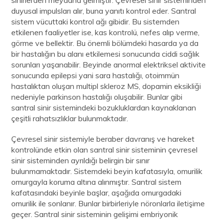
duyusal impulsları alır, buna yanıtı kontrol eder. Santral
sistem vücuttaki kontrol ağı gibidir. Bu sistemden
etkilenen faaliyetler ise, kas kontrolü, nefes alıp verme,
görme ve bellektir. Bu önemli bölümdeki hasarda ya da
bir hastalığın bu alanı etkilemesi sonucunda ciddi sağlık
sorunları yaşanabilir. Beyinde anormal elektriksel aktivite
sonucunda epilepsi yani sara hastalığı, otoimmün
hastalıktan oluşan multipl skleroz MS, dopamin eksikliği
nedeniyle parkinson hastalığı oluşabilir. Bunlar gibi
santral sinir sistemindeki bozukluklardan kaynaklanan
çeşitli rahatsızlıklar bulunmaktadır.
Çevresel sinir sistemiyle beraber davranış ve hareket
kontrolünde etkin olan santral sinir sisteminin çevresel
sinir sisteminden ayrıldığı belirgin bir sınır
bulunmamaktadır. Sistemdeki beyin kafatasıyla, omurilik
omurgayla koruma altına alınmıştır. Santral sistem
kafatasındaki beyinle başlar, aşağıda omurgadaki
omurilik ile sonlanır. Bunlar birbirleriyle nöronlarla iletişime
geçer. Santral sinir sisteminin gelişimi embriyonik