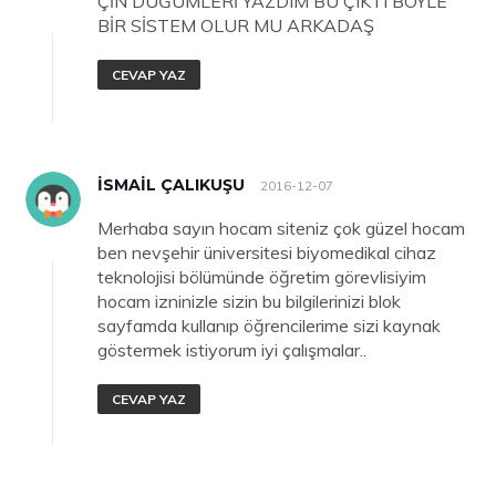
ÇİN DÜĞÜMLERİ YAZDIM BU ÇIKTI BÖYLE
BİR SİSTEM OLUR MU ARKADAŞ
CEVAP YAZ
ISMAIL ÇALIKUŞU
2016-12-07
Merhaba sayın hocam siteniz çok güzel hocam
ben nevşehir üniversitesi biyomedikal cihaz
teknolojisi bölümünde öğretim görevlisiyim
hocam izninizle sizin bu bilgilerinizi blok
sayfamda kullanıp öğrencilerime sizi kaynak
göstermek istiyorum iyi çalışmalar..
CEVAP YAZ