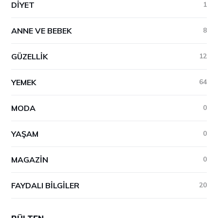
DIYET
1
ANNE VE BEBEK
8
GÜZELLIK
12
YEMEK
64
MODA
0
YAŞAM
0
MAGAZIN
0
FAYDALI BILGILER
20