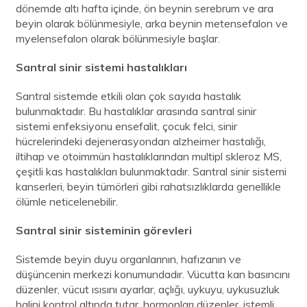
dönemde altı hafta içinde, ön beynin serebrum ve ara
beyin olarak bölünmesiyle, arka beynin metensefalon ve
myelensefalon olarak bölünmesiyle başlar.
Santral sinir sistemi hastalıkları
Santral sistemde etkili olan çok sayıda hastalık
bulunmaktadır. Bu hastalıklar arasında santral sinir
sistemi enfeksiyonu ensefalit, çocuk felci, sinir
hücrelerindeki dejenerasyondan alzheimer hastalığı,
iltihap ve otoimmün hastalıklarından multipl skleroz MS,
çeşitli kas hastalıkları bulunmaktadır. Santral sinir sistemi
kanserleri, beyin tümörleri gibi rahatsızlıklarda genellikle
ölümle neticelenebilir.
Santral sinir sisteminin görevleri
Sistemde beyin duyu organlarının, hafızanın ve
düşüncenin merkezi konumundadır. Vücutta kan basıncını
düzenler, vücut ısısını ayarlar, açlığı, uykuyu, uykusuzluk
halini kontrol altında tutar, hormonları düzenler, istemli