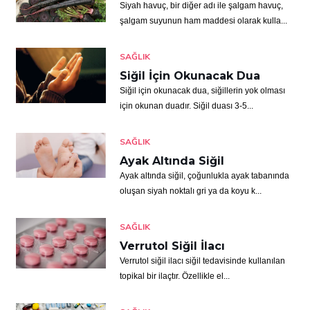
Siyah havuç, bir diğer adı ile şalgam havuç,
şalgam suyunun ham maddesi olarak kulla...
SAĞLIK
Siğil İçin Okunacak Dua
Siğil için okunacak dua, siğillerin yok olması
için okunan duadır. Siğil duası 3-5...
SAĞLIK
Ayak Altında Siğil
Ayak altında siğil, çoğunlukla ayak tabanında
oluşan siyah noktalı gri ya da koyu k...
SAĞLIK
Verrutol Siğil İlacı
Verrutol siğil ilacı siğil tedavisinde kullanılan
topikal bir ilaçtır. Özellikle el...