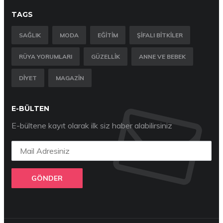
TAGS
SAĞLIK
MODA
EĞITIM
ŞIFALI BITKILER
RÜYA YORUMLARI
GÜZELLIK
ANNE VE BEBEK
DIYET
MAGAZIN
E-BÜLTEN
E-bültene kayıt olarak ilk siz haber alabilirsiniz
GÖNDER