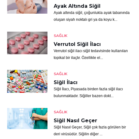
Ayak Altında Siğil
Ayak altında siğil, çoğunlukla ayak tabanında
oluşan siyah noktalı gri ya da koyu k...
SAĞLIK
Verrutol Siğil İlacı
Verrutol siğil ilacı siğil tedavisinde kullanılan
topikal bir ilaçtır. Özellikle el...
SAĞLIK
Siğil İlacı
Siğil İlacı, Piyasada birden fazla siğil ilacı
bulunmaktadır. Siğiller bazen dokt...
SAĞLIK
Siğil Nasıl Geçer
Siğil Nasıl Geçer, Siğil çok fazla görülen bir
deri virüsüdür. Siğilin diğer ...