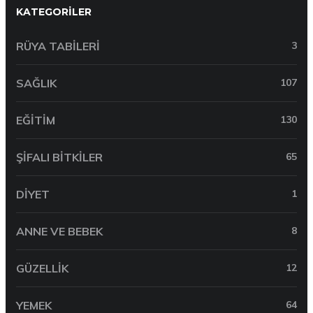
KATEGORILER
RÜYA TABILERI
3
SAĞLIK
107
EĞITIM
130
ŞIFALI BITKILER
65
DIYET
1
ANNE VE BEBEK
8
GÜZELLIK
12
YEMEK
64