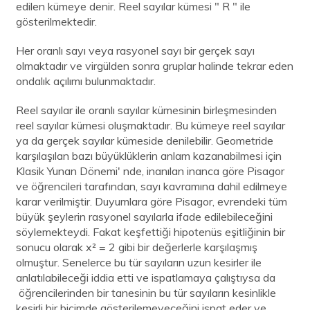
edilen kümeye denir. Reel sayılar kümesi " R " ile
gösterilmektedir.
Her oranlı sayı veya rasyonel sayı bir gerçek sayı
olmaktadır ve virgülden sonra gruplar halinde tekrar eden
ondalık açılımı bulunmaktadır.
Reel sayılar ile oranlı sayılar kümesinin birleşmesinden
reel sayılar kümesi oluşmaktadır. Bu kümeye reel sayılar
ya da gerçek sayılar kümeside denilebilir. Geometride
karşılaşılan bazı büyüklüklerin anlam kazanabilmesi için
Klasik Yunan Dönemi' nde, inanılan inanca göre Pisagor
ve öğrencileri tarafından, sayı kavramına dahil edilmeye
karar verilmiştir. Duyumlara göre Pisagor, evrendeki tüm
büyük şeylerin rasyonel sayılarla ifade edilebileceğini
söylemekteydi. Fakat keşfettiği hipotenüs eşitliğinin bir
sonucu olarak x² = 2 gibi bir değerlerle karşılaşmış
olmuştur. Senelerce bu tür sayıların uzun kesirler ile
anlatılabileceği iddia etti ve ispatlamaya çalıştıysa da
öğrencilerinden bir tanesinin bu tür sayıların kesinlikle
kesirli bir biçimde gösterilemeyeceğini ispat eder ve