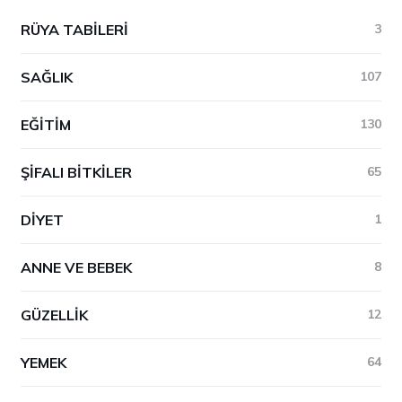
RÜYA TABILERI
3
SAĞLIK
107
EĞITIM
130
ŞIFALI BITKILER
65
DIYET
1
ANNE VE BEBEK
8
GÜZELLIK
12
YEMEK
64