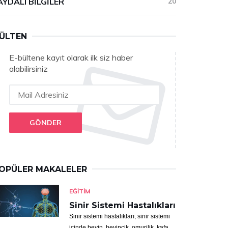
AYDALI BILGILER
20
ÜLTEN
E-bültene kayıt olarak ilk siz haber
alabilirsiniz
GÖNDER
OPÜLER MAKALELER
EĞITIM
Sinir Sistemi Hastalıkları
Sinir sistemi hastalıkları, sinir sistemi
içinde beyin, beyincik, omurilik, kafa