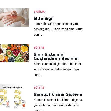
SAĞLIK
Elde Siğil
Elde Siğil, Siğil genellikle bir virüs
hastalığıdır. 'Human Papilloma Virüs'
deni...
EĞITIM
Sinir Sistemini
Güçlendiren Besinler
Sinir sistemini güçlendiren besinler,
sinir sistemi sağlıklı işlev gördüğü
süre...
EĞITIM
Sempatik Sinir Sistemi
Sempatik sinir sistemi, irade dışında
çalıştırılan otonom sinir sisteminin
bölüm...