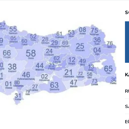
S
K
R
S
E