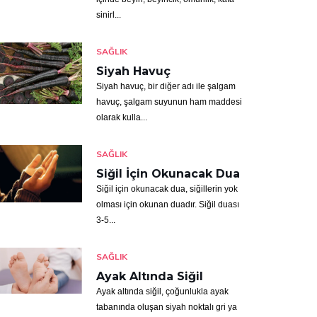
sinirl...
SAĞLIK
Siyah Havuç
Siyah havuç, bir diğer adı ile şalgam
havuç, şalgam suyunun ham maddesi
olarak kulla...
SAĞLIK
Siğil İçin Okunacak Dua
Siğil için okunacak dua, siğillerin yok
olması için okunan duadır. Siğil duası
3-5...
SAĞLIK
Ayak Altında Siğil
Ayak altında siğil, çoğunlukla ayak
tabanında oluşan siyah noktalı gri ya