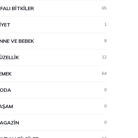
IFALI BITKILER
65
IYET
1
NNE VE BEBEK
8
ÜZELLIK
12
EMEK
64
ODA
0
AŞAM
0
AGAZIN
0