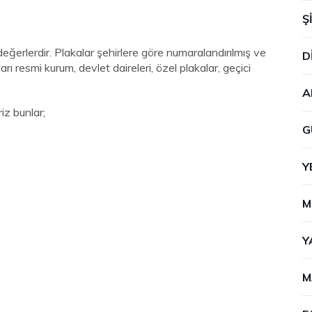
Ş
l değerlerdir. Plakalar şehirlere göre numaralandırılmış ve
D
arı resmi kurum, devlet daireleri, özel plakalar, geçici
A
riz bunlar;
G
Y
M
Y
M