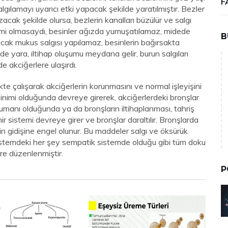
F
lgılamayı uyarıcı etki yapacak şekilde yaratılmıştır. Bezler
cak şekilde olursa, bezlerin kanalları büzülür ve salgı
stemi olmasaydı, besinler ağızda yumuşatılamaz, midede
B
cak mukus salgısı yapılamaz, besinlerin bağırsakta
e yara, iltihap oluşumu meydana gelir, burun salgıları
e akciğerlere ulaşırdı.
kte çalışarak akciğerlerin korunmasını ve normal işleyişini
inimi olduğunda devreye girerek, akciğerlerdeki bronşlar
 dumanı olduğunda ya da bronşların iltihaplanması, tahriş
 sistemi devreye girer ve bronşlar daraltılır. Bronşlarda
rin gidişine engel olunur. Bu maddeler salgı ve öksürük
k sistemdeki her şey sempatik sistemde olduğu gibi tüm doku
re düzenlenmiştir.
P