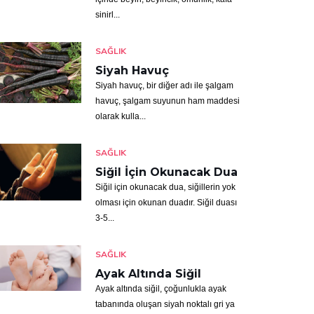
sinirl...
SAĞLIK
Siyah Havuç
Siyah havuç, bir diğer adı ile şalgam
havuç, şalgam suyunun ham maddesi
olarak kulla...
SAĞLIK
Siğil İçin Okunacak Dua
Siğil için okunacak dua, siğillerin yok
olması için okunan duadır. Siğil duası
3-5...
SAĞLIK
Ayak Altında Siğil
Ayak altında siğil, çoğunlukla ayak
tabanında oluşan siyah noktalı gri ya