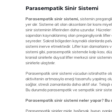
Parasempatik Sinir Sistemi
Parasempatik sinir sistemi,
sistemin pregangliy
yer alır. Sisteme ait olan aksonların bir kısmı miyel
sinir sisteminin liflerinden daha uzundur. Hücrel
sapından kaynaklanmış olan pregangliyonik lifler o
seyreder. Sakral bölgeden kaynaklı olanlarda pelvis 
sistemi inerve etmektedir. Lifler kan damarlarını 
sistemi gibi, parasempatik sistemde kalp kası, düz
kranial sinirlerle duysal lifler merkezi sinir sist
sinirlerle ulaştırılır.
Parasempatik sinir sistemi vücudun istirahatte o
aktivitenin artmasıyla enerji tasarrufu yapılmış o
sağlar, stresli zamanlarda daha aktif olur. Telaşl
Bu durumda parasempatik ve sempatik sinir sistemini
Parasempatik sinir sistemi neler yapar? Bu 
Parasempatik sinirler mide, bağırsak, burun, pankr