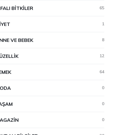
IFALI BITKILER
65
IYET
1
NNE VE BEBEK
8
ÜZELLIK
12
EMEK
64
ODA
0
AŞAM
0
AGAZIN
0