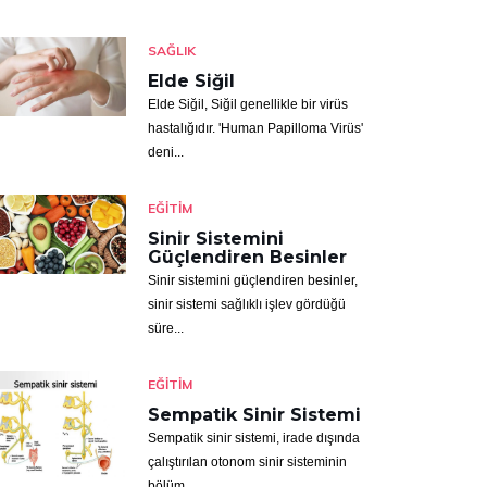
SAĞLIK
Elde Siğil
Elde Siğil, Siğil genellikle bir virüs
hastalığıdır. 'Human Papilloma Virüs'
deni...
EĞITIM
Sinir Sistemini
Güçlendiren Besinler
Sinir sistemini güçlendiren besinler,
sinir sistemi sağlıklı işlev gördüğü
süre...
EĞITIM
Sempatik Sinir Sistemi
Sempatik sinir sistemi, irade dışında
çalıştırılan otonom sinir sisteminin
bölüm...