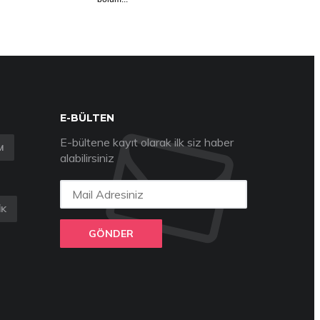
E-BÜLTEN
E-bültene kayıt olarak ilk siz haber
M
alabilirsiniz
IK
GÖNDER