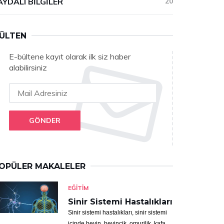
AYDALI BILGILER
20
ÜLTEN
E-bültene kayıt olarak ilk siz haber
alabilirsiniz
GÖNDER
OPÜLER MAKALELER
EĞITIM
Sinir Sistemi Hastalıkları
Sinir sistemi hastalıkları, sinir sistemi
içinde beyin, beyincik, omurilik, kafa