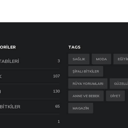
ORILER
TAGS
SAĞLIK
MODA
EĞITI
TABILERI
3
ŞIFALI BITKILER
K
107
RÜYA YORUMLARI
GÜZELL
M
130
ANNE VE BEBEK
DIYET
 BITKILER
65
MAGAZIN
1