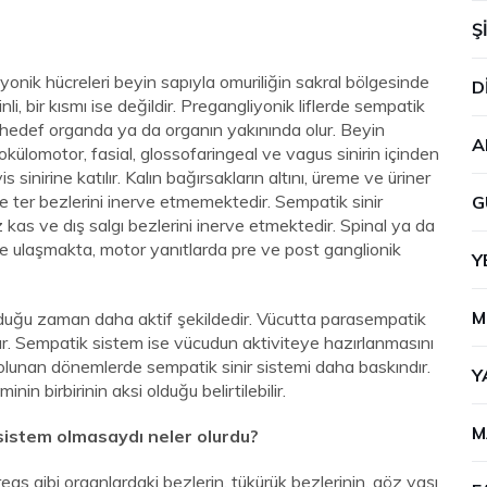
Ş
onik hücreleri beyin sapıyla omuriliğin sakral bölgesinde
D
inli, bir kısmı ise değildir. Pregangliyonik liflerde sempatik
er hedef organda ya da organın yakınında olur. Beyin
A
külomotor, fasial, glossofaringeal ve vagus sinirin içinden
sinirine katılır. Kalın bağırsakların altını, üreme ve üriner
ve ter bezlerini inerve etmemektedir. Sempatik sinir
G
 kas ve dış salgı bezlerini inerve etmektedir. Spinal ya da
emine ulaşmakta, motor yanıtlarda pre ve post ganglionik
Y
M
lduğu zaman daha aktif şekildedir. Vücutta parasempatik
lur. Sempatik sistem ise vücudun aktiviteye hazırlanmasını
ı olunan dönemlerde sempatik sinir sistemi daha baskındır.
Y
n birbirinin aksi olduğu belirtilebilir.
M
sistem olmasaydı neler olurdu?
eas gibi organlardaki bezlerin, tükürük bezlerinin, göz yaşı