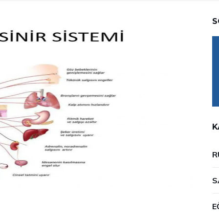
S
K
R
S
E