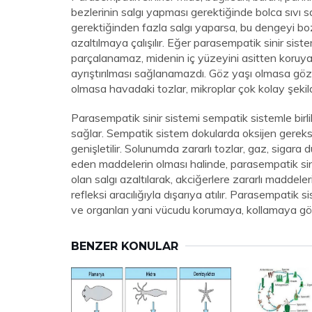
bezlerinin salgı yapması gerektiğinde bolca sıvı sa
gerektiğinden fazla salgı yaparsa, bu dengeyi boza
azaltılmaya çalışılır. Eğer parasempatik sinir si
parçalanamaz, midenin iç yüzeyini asitten koruya
ayrıştırılması sağlanamazdı. Göz yaşı olmasa gözd
olmasa havadaki tozlar, mikroplar çok kolay şekild
Parasempatik sinir sistemi sempatik sistemle birli
sağlar. Sempatik sistem dokularda oksijen gereks
genişletilir. Solunumda zararlı tozlar, gaz, sigara
eden maddelerin olması halinde, parasempatik sinir
olan salgı azaltılarak, akciğerlere zararlı maddele
refleksi aracılığıyla dışarıya atılır. Parasempati
ve organları yani vücudu korumaya, kollamaya gö
BENZER KONULAR