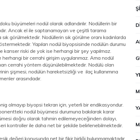
Ş
oku büyümeleri nodül olarak adlandırılır. Nodüllerin bir
D
adır. Ancak el ile saptanamayan ve çeşitli tarama
a sık görülmektedir. Nodüllerin sık görülme oranı kadınlarda
A
ş göstermektedir. Yapılan nodül biyopsisinde nodülün durumu
e kanser riski de yok ise herhangi bir şey yapılmaz.
 herhangi bir cerrahi girişim uygulanmaz. Ama nodül
G
n cerrahi yöntem düşünülebilmektedir. Nodülü olan
rinin şişmesi, nodülün hareketsizliği ve ilaç kullanımına
Y
tmenler arasındadır.
M
nig
olmayıp biyopsi tekrarı için, yeterli bir endikasyondur.
Y
omponentteki nodül büyümesi durumuna bakılarak karar
üyümesi doğru olarak tahmin edilemeyeceğinden dolayı,
M
seri kontroller ile daha net bir şekilde belirlenebilmektedir.
ik değeri konusunda net bir fikir birliği bulunmamaktadır.