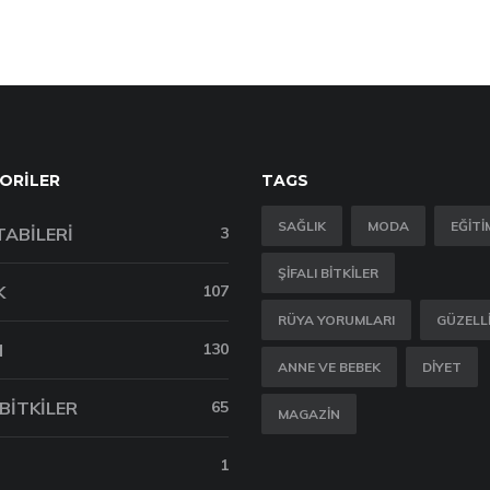
ORILER
TAGS
SAĞLIK
MODA
EĞITI
TABILERI
3
ŞIFALI BITKILER
K
107
RÜYA YORUMLARI
GÜZELL
M
130
ANNE VE BEBEK
DIYET
 BITKILER
65
MAGAZIN
1