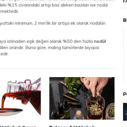
F
i %15 civarındaki artışı baz alırken bazıları ise nodül
tmektedir.
B
uttaki minimum, 2 mm'lik bir artışa ek olarak nodülün
maya istinaden eşik değeri olarak %50 den fazla
nodül
ilen orandır. Buna göre, maling tümörlerde biyopsi
edir.
P