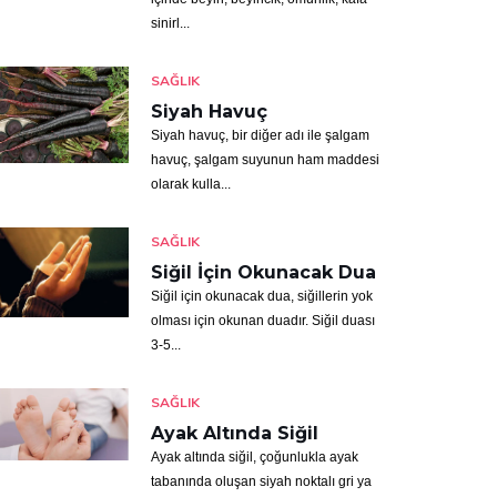
sinirl...
SAĞLIK
Siyah Havuç
Siyah havuç, bir diğer adı ile şalgam
havuç, şalgam suyunun ham maddesi
olarak kulla...
SAĞLIK
Siğil İçin Okunacak Dua
Siğil için okunacak dua, siğillerin yok
olması için okunan duadır. Siğil duası
3-5...
SAĞLIK
Ayak Altında Siğil
Ayak altında siğil, çoğunlukla ayak
tabanında oluşan siyah noktalı gri ya