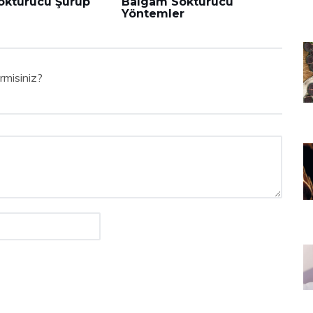
öktürücü Şurup
Balgam Söktürücü
Yöntemler
rmisiniz?