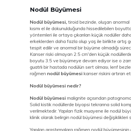
Nodül Büyümesi
Nodül büyümesi,
tiroid bezinde, oluşan anormal d
kısmı el ile dokunulduğunda hissedilebilen boyutt
yöntemleri ile ortaya çıkarılan küçük nodüller dah
erkeklerden daha fazla olup yaş ile birlikte artı
tespit edilir ve anormal bir büyüme olmadığı sürec
Kanser riski olmayan 2.5 cm'den küçük nodüllerde
boyutu 3.5 ve büyümeye devam ediyor ise o zama
guatrlı bir hastada nodülün sert olması, lenf bezle
rağmen
nodül büyümesi
kanser riskini artıran e
Nodül büyümesi nedir?
Nodül büyümesi
malignite açısından patognomo
Solid kistik nodüllerde biyopsi tekrarına solid k
verilmektedir. Yapılan fizik muayene ile nodül b
klinik olarak belirgin nodül büyümesi değişiklikleri 
Yapılan araştırmalara rağmen nodül büyümesinin eş