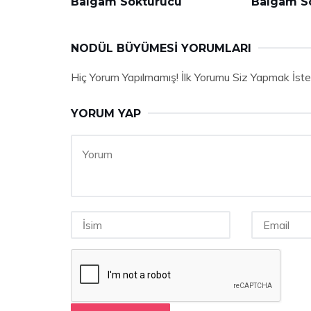
Balgam Söktürücü
Balgam S
NODÜL BÜYÜMESI YORUMLARI
Hiç Yorum Yapılmamış! İlk Yorumu Siz Yapmak İste
YORUM YAP