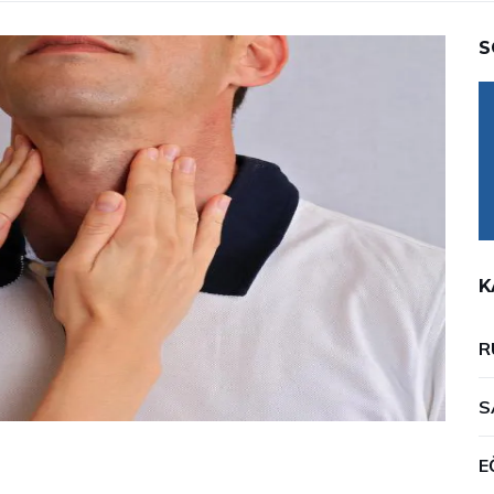
S
K
R
S
E