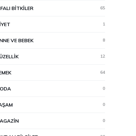
IFALI BITKILER
65
IYET
1
NNE VE BEBEK
8
ÜZELLIK
12
EMEK
64
ODA
0
AŞAM
0
AGAZIN
0