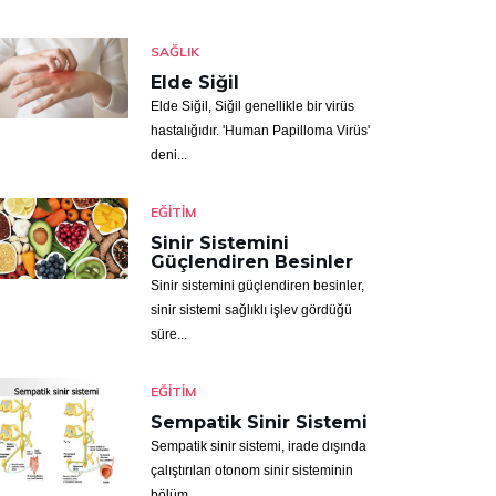
SAĞLIK
Elde Siğil
Elde Siğil, Siğil genellikle bir virüs
hastalığıdır. 'Human Papilloma Virüs'
deni...
EĞITIM
Sinir Sistemini
Güçlendiren Besinler
Sinir sistemini güçlendiren besinler,
sinir sistemi sağlıklı işlev gördüğü
süre...
EĞITIM
Sempatik Sinir Sistemi
Sempatik sinir sistemi, irade dışında
çalıştırılan otonom sinir sisteminin
bölüm...