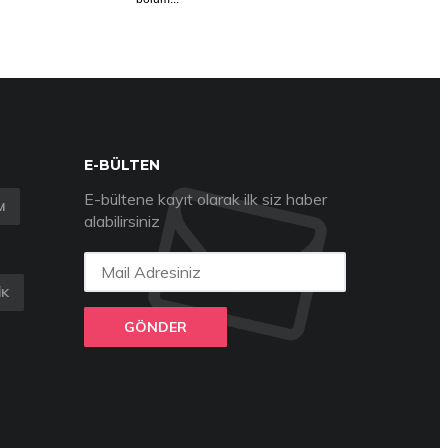
E-BÜLTEN
E-bültene kayıt olarak ilk siz haber
M
alabilirsiniz
IK
GÖNDER