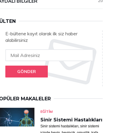
AYDALI BILGILER
20
ÜLTEN
E-bültene kayıt olarak ilk siz haber
alabilirsiniz
GÖNDER
OPÜLER MAKALELER
EĞITIM
Sinir Sistemi Hastalıkları
Sinir sistemi hastalıkları, sinir sistemi
içinde beyin, beyincik, omurilik, kafa