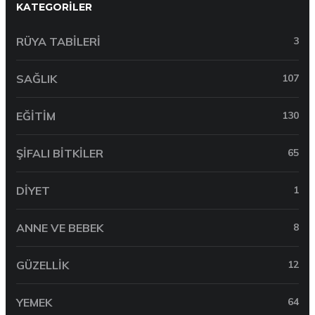
KATEGORILER
RÜYA TABILERI
3
SAĞLIK
107
EĞITIM
130
ŞIFALI BITKILER
65
DIYET
1
ANNE VE BEBEK
8
GÜZELLIK
12
YEMEK
64