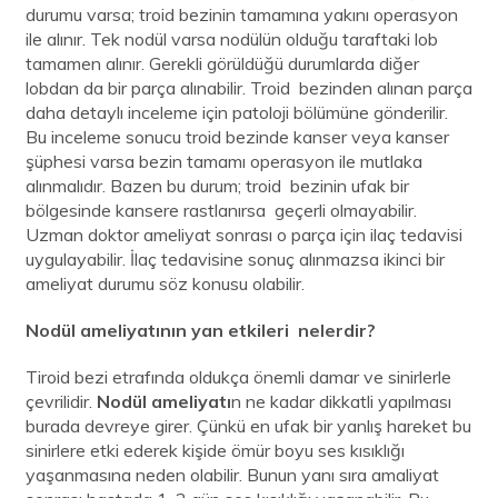
durumu varsa; troid bezinin tamamına yakını operasyon
ile alınır. Tek nodül varsa nodülün olduğu taraftaki lob
tamamen alınır. Gerekli görüldüğü durumlarda diğer
lobdan da bir parça alınabilir. Troid bezinden alınan parça
daha detaylı inceleme için patoloji bölümüne gönderilir.
Bu inceleme sonucu troid bezinde kanser veya kanser
şüphesi varsa bezin tamamı operasyon ile mutlaka
alınmalıdır. Bazen bu durum; troid bezinin ufak bir
bölgesinde kansere rastlanırsa geçerli olmayabilir.
Uzman doktor ameliyat sonrası o parça için ilaç tedavisi
uygulayabilir. İlaç tedavisine sonuç alınmazsa ikinci bir
ameliyat durumu söz konusu olabilir.
Nodül ameliyatının yan etkileri nelerdir?
Tiroid bezi etrafında oldukça önemli damar ve sinirlerle
çevrilidir.
Nodül ameliyatı
n ne kadar dikkatli yapılması
burada devreye girer. Çünkü en ufak bir yanlış hareket bu
sinirlere etki ederek kişide ömür boyu ses kısıklığı
yaşanmasına neden olabilir. Bunun yanı sıra amaliyat