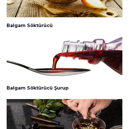
Balgam Söktürücü
Balgam Söktürücü Şurup