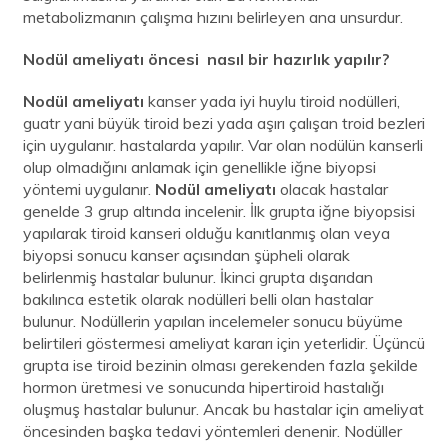
metabolizmanın çalışma hızını belirleyen ana unsurdur.
Nodül ameliyatı öncesi nasıl bir hazırlık yapılır?
Nodül ameliyatı
kanser yada iyi huylu tiroid nodülleri,
guatr yani büyük tiroid bezi yada aşırı çalışan troid bezleri
için uygulanır. hastalarda yapılır. Var olan nodülün kanserli
olup olmadığını anlamak için genellikle iğne biyopsi
yöntemi uygulanır.
Nodül ameliyatı
olacak hastalar
genelde 3 grup altında incelenir. İlk grupta iğne biyopsisi
yapılarak tiroid kanseri olduğu kanıtlanmış olan veya
biyopsi sonucu kanser açısından şüpheli olarak
belirlenmiş hastalar bulunur. İkinci grupta dışarıdan
bakılınca estetik olarak nodülleri belli olan hastalar
bulunur. Nodüllerin yapılan incelemeler sonucu büyüme
belirtileri göstermesi ameliyat kararı için yeterlidir. Üçüncü
grupta ise tiroid bezinin olması gerekenden fazla şekilde
hormon üretmesi ve sonucunda hipertiroid hastalığı
oluşmuş hastalar bulunur. Ancak bu hastalar için ameliyat
öncesinden başka tedavi yöntemleri denenir. Nodüller