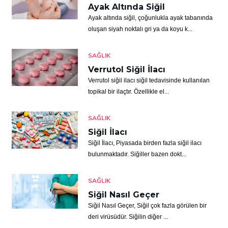
Ayak Altında Siğil
Ayak altında siğil, çoğunlukla ayak tabanında
oluşan siyah noktalı gri ya da koyu k...
SAĞLIK
Verrutol Siğil İlacı
Verrutol siğil ilacı siğil tedavisinde kullanılan
topikal bir ilaçtır. Özellikle el...
SAĞLIK
Siğil İlacı
Siğil İlacı, Piyasada birden fazla siğil ilacı
bulunmaktadır. Siğiller bazen dokt...
SAĞLIK
Siğil Nasıl Geçer
Siğil Nasıl Geçer, Siğil çok fazla görülen bir
deri virüsüdür. Siğilin diğer ...