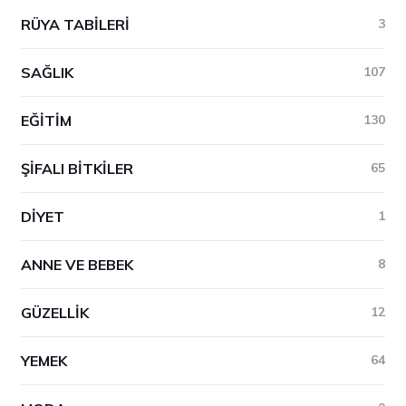
RÜYA TABILERI
3
SAĞLIK
107
EĞITIM
130
ŞIFALI BITKILER
65
DIYET
1
ANNE VE BEBEK
8
GÜZELLIK
12
YEMEK
64