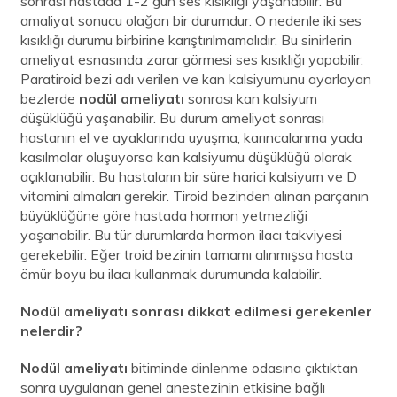
sonrası hastada 1-2 gün ses kısıklığı yaşanabilir. Bu
amaliyat sonucu olağan bir durumdur. O nedenle iki ses
kısıklığı durumu birbirine karıştırılmamalıdır. Bu sinirlerin
ameliyat esnasında zarar görmesi ses kısıklığı yapabilir.
Paratiroid bezi adı verilen ve kan kalsiyumunu ayarlayan
bezlerde
nodül ameliyatı
sonrası kan kalsiyum
düşüklüğü yaşanabilir. Bu durum ameliyat sonrası
hastanın el ve ayaklarında uyuşma, karıncalanma yada
kasılmalar oluşuyorsa kan kalsiyumu düşüklüğü olarak
açıklanabilir. Bu hastaların bir süre harici kalsiyum ve D
vitamini almaları gerekir. Tiroid bezinden alınan parçanın
büyüklüğüne göre hastada hormon yetmezliği
yaşanabilir. Bu tür durumlarda hormon ilacı takviyesi
gerekebilir. Eğer troid bezinin tamamı alınmışsa hasta
ömür boyu bu ilacı kullanmak durumunda kalabilir.
Nodül ameliyatı sonrası dikkat edilmesi gerekenler
nelerdir?
Nodül ameliyatı
bitiminde
dinlenme odasına çıktıktan
sonra uygulanan genel anestezinin etkisine bağlı