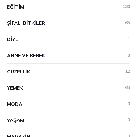
EĞITIM
130
ŞIFALI BITKILER
65
DIYET
1
ANNE VE BEBEK
8
GÜZELLIK
12
YEMEK
64
MODA
0
YAŞAM
0
MAGAZIN
0