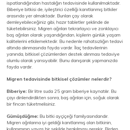
ispatlandığından hastalığın tedavisinde kullanılmaktadır.
Biberiye bitkisi de, iyileştirici özelliği kanıtlanmış bitkiler
arasında yer almaktadır.
Bunları çay olarak
demleyebileceğiniz gibi, hazır tabletler şeklinde de
tüketebilirsiniz. Migren ağrıları tekrarlayıcı ve zonklayıcı
baş ağrıları olarak yaşandığından, kişilerin günlük yaşam
kalitelerini etkilemektedir. Bu nedenle rahatsızlığın tedavi
altında alınmasında fayda vardır. İlaç tedavilerinin
yanında, bitkisel çözümlerden destek alınması tedaviye
olumlu olarak yansıyabilir. Bunu danışarak yapmanızda
fayda vardır.
Migren tedavisinde bitkisel çözümler nelerdir?
Biberiye:
Bir litre suda 25 gram biberiye kaynatılır. Bu
çayı dinlendirdikten sonra, baş ağrıları için, soğuk olarak
bir fincan tüketmelisiniz.
Gümüşdüğme:
Bu bitki ayçiçeği familyasındandır.
Migren ağrılarına iyi geldiği kanıtlanmış olan bitkinin,
kullanımının yavaş bir şekilde bırakılması gerekir. Birden