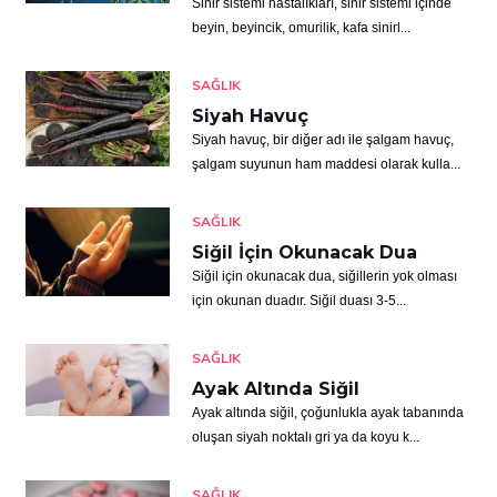
Sinir sistemi hastalıkları, sinir sistemi içinde
beyin, beyincik, omurilik, kafa sinirl...
SAĞLIK
Siyah Havuç
Siyah havuç, bir diğer adı ile şalgam havuç,
şalgam suyunun ham maddesi olarak kulla...
SAĞLIK
Siğil İçin Okunacak Dua
Siğil için okunacak dua, siğillerin yok olması
için okunan duadır. Siğil duası 3-5...
SAĞLIK
Ayak Altında Siğil
Ayak altında siğil, çoğunlukla ayak tabanında
oluşan siyah noktalı gri ya da koyu k...
SAĞLIK