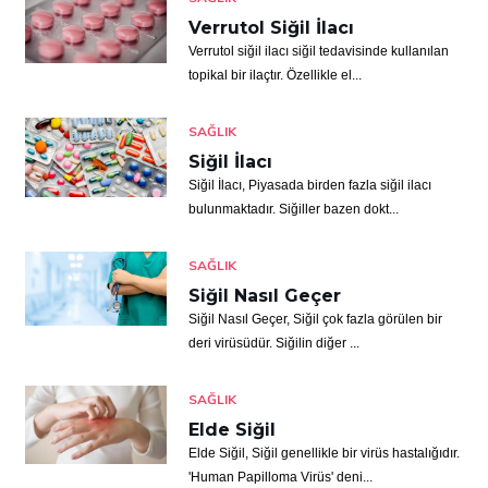
Verrutol Siğil İlacı
Verrutol siğil ilacı siğil tedavisinde kullanılan
topikal bir ilaçtır. Özellikle el...
SAĞLIK
Siğil İlacı
Siğil İlacı, Piyasada birden fazla siğil ilacı
bulunmaktadır. Siğiller bazen dokt...
SAĞLIK
Siğil Nasıl Geçer
Siğil Nasıl Geçer, Siğil çok fazla görülen bir
deri virüsüdür. Siğilin diğer ...
SAĞLIK
Elde Siğil
Elde Siğil, Siğil genellikle bir virüs hastalığıdır.
'Human Papilloma Virüs' deni...