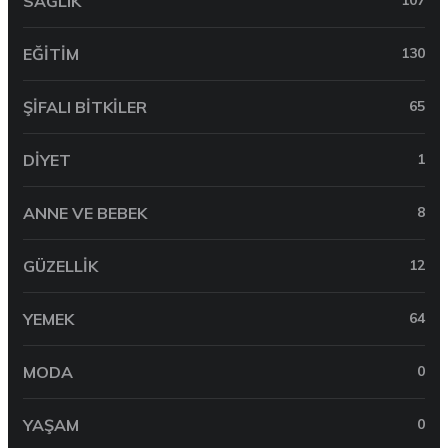
SAĞLIK
107
EĞITIM
130
ŞIFALI BITKILER
65
DIYET
1
ANNE VE BEBEK
8
GÜZELLIK
12
YEMEK
64
MODA
0
YAŞAM
0