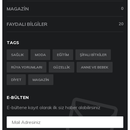
MAGAZIN
0
FAYDALI BILGILER
20
TAGS
SAĞLIK
MODA
EĞITIM
ŞIFALI BITKILER
RÜYA YORUMLARI
GÜZELLIK
ANNE VE BEBEK
DIYET
MAGAZIN
E-BÜLTEN
E-bültene kayıt olarak ilk siz haber alabilirsiniz