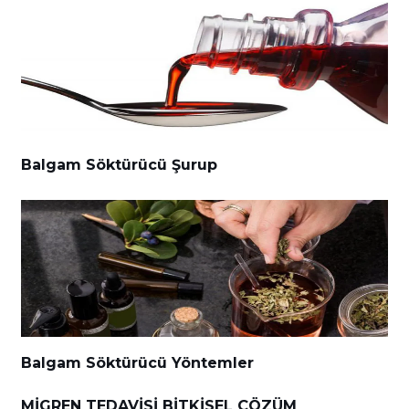
Balgam Söktürücü Şurup
Balgam Söktürücü Yöntemler
MIGREN TEDAVISI BITKISEL ÇÖZÜM