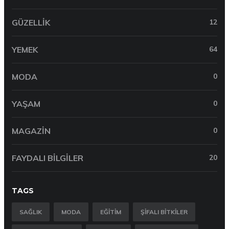
GÜZELLIK
12
YEMEK
64
MODA
0
YAŞAM
0
MAGAZIN
0
FAYDALI BILGILER
20
TAGS
SAĞLIK
MODA
EĞITIM
ŞIFALI BITKILER