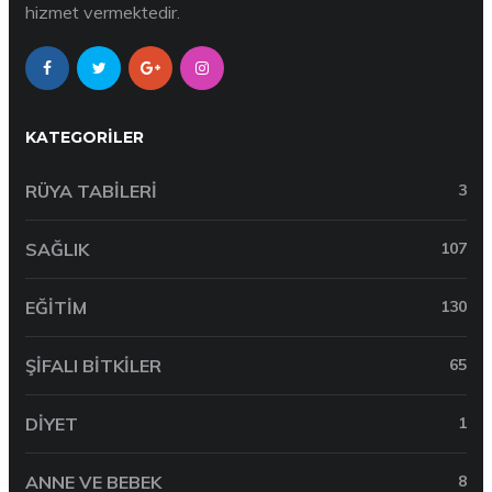
hizmet vermektedir.
KATEGORILER
RÜYA TABILERI
3
SAĞLIK
107
EĞITIM
130
ŞIFALI BITKILER
65
DIYET
1
ANNE VE BEBEK
8