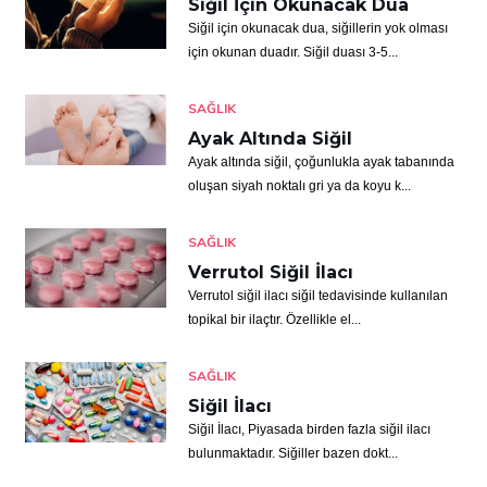
Siğil İçin Okunacak Dua
Siğil için okunacak dua, siğillerin yok olması
için okunan duadır. Siğil duası 3-5...
SAĞLIK
Ayak Altında Siğil
Ayak altında siğil, çoğunlukla ayak tabanında
oluşan siyah noktalı gri ya da koyu k...
SAĞLIK
Verrutol Siğil İlacı
Verrutol siğil ilacı siğil tedavisinde kullanılan
topikal bir ilaçtır. Özellikle el...
SAĞLIK
Siğil İlacı
Siğil İlacı, Piyasada birden fazla siğil ilacı
bulunmaktadır. Siğiller bazen dokt...