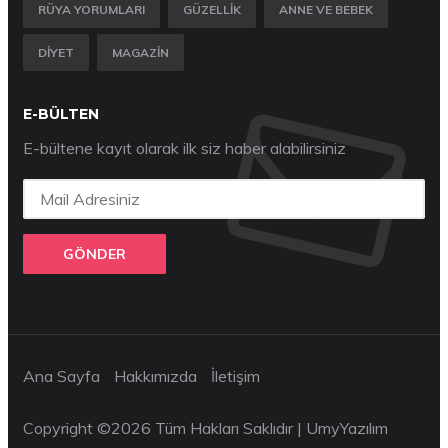
RÜYA YORUMLARI
GÜZELLIK
ANNE VE BEBEK
DIYET
MAGAZIN
E-BÜLTEN
E-bültene kayıt olarak ilk siz haber alabilirsiniz
GÖNDER
Ana Sayfa
Hakkımızda
İletişim
Copyright ©
2026 Tüm Hakları Saklıdır |
UmyYazılım