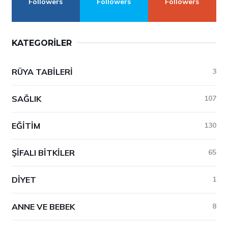
Followers
Followers
Followers
KATEGORILER
RÜYA TABILERI
3
SAĞLIK
107
EĞITIM
130
ŞIFALI BITKILER
65
DIYET
1
ANNE VE BEBEK
8