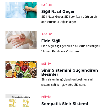
SAĞLIK
Siğil Nasıl Geçer
Siğil Nasıl Geçer, Siğil çok fazla görülen bir
deri virüsüdür. Siğilin diğer ...
SAĞLIK
Elde Siğil
Elde Siğil, Siğil genellikle bir virüs hastalığıdır.
'Human Papilloma Virüs' deni...
EĞITIM
Sinir Sistemini Güçlendiren
Besinler
Sinir sistemini güçlendiren besinler, sinir
sistemi sağlıklı işlev gördüğü süre...
EĞITIM
Sempatik Sinir Sistemi