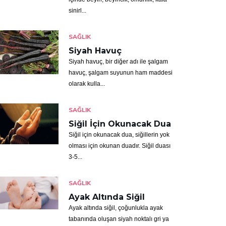
sinirl...
SAĞLIK
Siyah Havuç
Siyah havuç, bir diğer adı ile şalgam
havuç, şalgam suyunun ham maddesi
olarak kulla...
SAĞLIK
Siğil İçin Okunacak Dua
Siğil için okunacak dua, siğillerin yok
olması için okunan duadır. Siğil duası
3-5...
SAĞLIK
Ayak Altında Siğil
Ayak altında siğil, çoğunlukla ayak
tabanında oluşan siyah noktalı gri ya