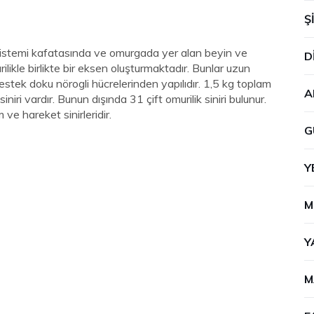
Ş
sistemi kafatasında ve omurgada yer alan beyin ve
D
likle birlikte bir eksen oluşturmaktadır. Bunlar uzun
destek doku nörogli hücrelerinden yapılıdır. 1,5 kg toplam
A
iniri vardır. Bunun dışında 31 çift omurilik siniri bulunur.
 ve hareket sinirleridir.
G
Y
M
Y
M