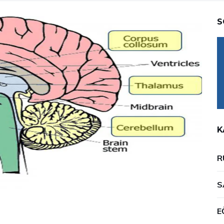
S
K
R
S
E