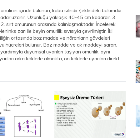
nalının içinde bulunan, kaba silindir şeklindeki bölümdür.
adar uzanır. Uzunluğu yaklaşık 40-45 cm kadardır. 3.
 2. sırt omurunun arasında kalınlaşmaktadır. İncelerek
inks zarı ile beyin omurilik sıvısıyla çevrilmiştir. İki
uriliğin ortasında boz madde ve nöronların gövdeleri
uyu hücreleri bulunur. Boz madde ve ak maddeyi saran,
ir yardımıyla duyumsal uyarıları taşıyan omurilik, aynı
ıları arka köklerle almakta, ön köklerle uyarıları direkt