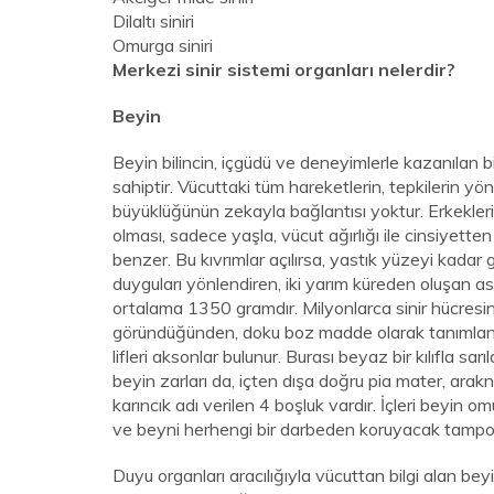
Dilaltı siniri
Omurga siniri
Merkezi sinir sistemi organları nelerdir?
Beyin
Beyin bilincin, içgüdü ve deneyimlerle kazanılan bil
sahiptir. Vücuttaki tüm hareketlerin, tepkilerin yöne
büyüklüğünün zekayla bağlantısı yoktur. Erkekleri
olması, sadece yaşla, vücut ağırlığı ile cinsiyetten 
benzer. Bu kıvrımlar açılırsa, yastık yüzeyi kadar g
duyguları yönlendiren, iki yarım küreden oluşan as
ortalama 1350 gramdır. Milyonlarca sinir hücresini
göründüğünden, doku boz madde olarak tanımlanır
lifleri aksonlar bulunur. Burası beyaz bir kılıfla s
beyin zarları da, içten dışa doğru pia mater, arak
karıncık adı verilen 4 boşluk vardır. İçleri beyin omur
ve beyni herhengi bir darbeden koruyacak tampon
Duyu organları aracılığıyla vücuttan bilgi alan beyi