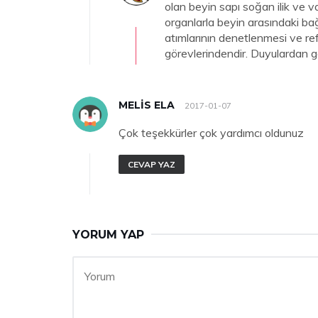
olan beyin sapı soğan ilik ve v
organlarla beyin arasındaki bağ
atımlarının denetlenmesi ve ref
görevlerindendir. Duyulardan ge
MELIS ELA
2017-01-07
Çok teşekkürler çok yardımcı oldunuz
CEVAP YAZ
YORUM YAP