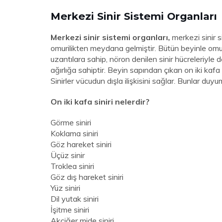
Merkezi Sinir Sistemi Organları
Merkezi sinir sistemi organları,
merkezi sinir 
omurilikten meydana gelmiştir. Bütün beyinle omuri
uzantılara sahip, nöron denilen sinir hücreleriyle 
ağırlığa sahiptir. Beyin sapından çıkan on iki kafa s
Sinirler vücudun dışla ilişkisini sağlar. Bunlar duyum
On iki kafa siniri nelerdir?
Görme siniri
Koklama siniri
Göz hareket siniri
Üçüz sinir
Troklea siniri
Göz dış hareket siniri
Yüz siniri
Dil yutak siniri
İşitme siniri
Akciğer mide siniri