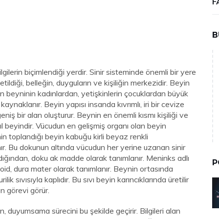
F
B
gilerin biçimlendiği yerdir. Sinir sisteminde önemli bir yere
tildiği, belleğin, duyguların ve kişiliğin merkezidir. Beyin
n beyninin kadınlardan, yetişkinlerin çocuklardan büyük
kaynaklanır. Beyin yapısı insanda kıvrımlı, iri bir cevize
eniş bir alan oluşturur. Beynin en önemli kısmı kişiliği ve
ıl beyindir. Vücudun en gelişmiş organı olan beyin
n toplandığı beyin kabuğu kirli beyaz renkli
. Bu dokunun altında vücudun her yerine uzanan sinir
arıldığından, doku ak madde olarak tanımlanır. Meninks adlı
P
noid, dura mater olarak tanımlanır. Beynin ortasında
ilik sıvısıyla kaplıdır. Bu sıvı beyin karıncıklarında üretilir
 görevi görür.
n, duyumsama sürecini bu şekilde geçirir. Bilgileri alan