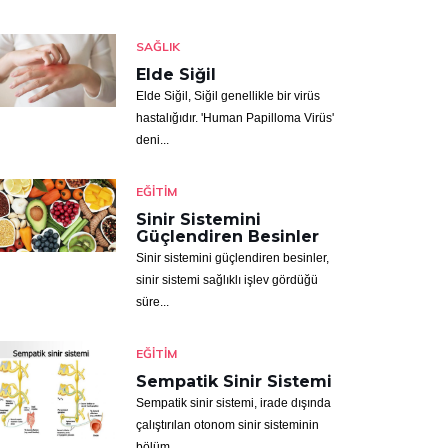
SAĞLIK
Elde Siğil
Elde Siğil, Siğil genellikle bir virüs
hastalığıdır. 'Human Papilloma Virüs'
deni...
EĞITIM
Sinir Sistemini
Güçlendiren Besinler
Sinir sistemini güçlendiren besinler,
sinir sistemi sağlıklı işlev gördüğü
süre...
EĞITIM
Sempatik Sinir Sistemi
Sempatik sinir sistemi, irade dışında
çalıştırılan otonom sinir sisteminin
bölüm...