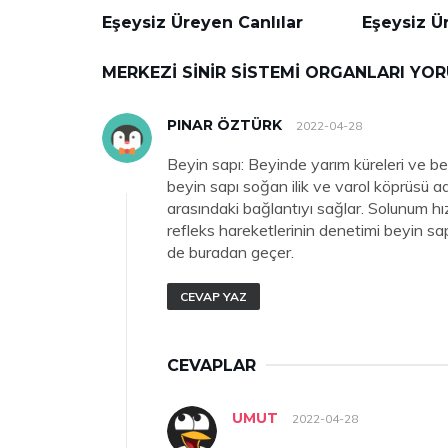
Eşeysiz Üreyen Canlılar
Eşeysiz Ü
MERKEZI SINIR SISTEMI ORGANLARI YO
PINAR ÖZTÜRK
2022-04-28
Beyin sapı: Beyinde yarım küreleri ve b
beyin sapı soğan ilik ve varol köprüsü a
arasındaki bağlantıyı sağlar. Solunum hı
refleks hareketlerinin denetimi beyin sap
de buradan geçer.
CEVAP YAZ
CEVAPLAR
UMUT
2022-04-28