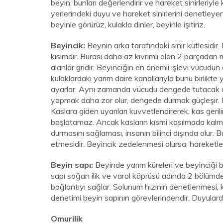
beyin, bunları değerlendirir ve hareket sinirleriyle
yerlerindeki duyu ve hareket sinirlerini denetley
beyinle görürüz, kulakla dinler, beyinle işitiriz.
Beyincik:
Beynin arka tarafındaki sinir kütlesidi
kısımdır. Burası daha az kıvrımlı olan 2 parçadan m
alanlar gridir. Beyinciğin en önemli işlevi vücudu
kulaklardaki yarım daire kanallarıyla bunu birlikte
ayarlar. Aynı zamanda vücudu dengede tutacak olan
yapmak daha zor olur, dengede durmak güçleşir. K
Kaslara giden uyarıları kuvvetlendirerek, kas geril
başlatamaz. Ancak kasların kısmi kasılmada kalma
durmasını sağlaması, insanın bilinci dışında olur.
etmesidir. Beyincik zedelenmesi olursa, hareketl
Beyin sapı:
Beyinde yarım küreleri ve beyinciği
sapı soğan ilik ve varol köprüsü adında 2 bölümden
bağlantıyı sağlar. Solunum hızının denetlenmesi, 
denetimi beyin sapının görevlerindendir. Duyulard
Omurilik