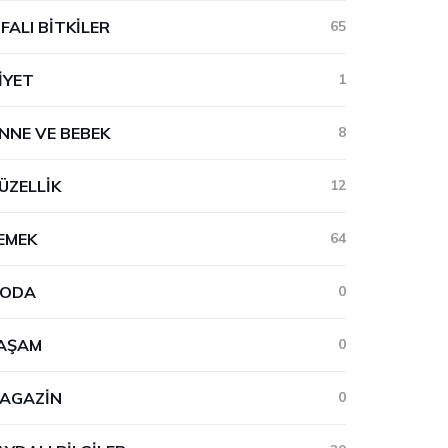
IFALI BITKILER
65
IYET
1
NNE VE BEBEK
8
ÜZELLIK
12
EMEK
64
ODA
0
AŞAM
0
AGAZIN
0