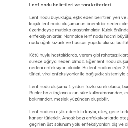
Lenf nodu belirtileri ve tanı kriterleri
Lenf nodu büyüklüğü, eşlik eden belirtiler, yeri v
küçük lenf nodu oluşumunun önemli bir nedeni olma
üzerindeyse mutlaka araştırılmalıdır. Kulak önünde
enfeksiyonlardır. Normalde lenf nodu hacmi büyük o
nodu ağrılı, kızarık ve hassas yapıda olursa, bu ilti
Kötü huylu hastalıklarda, verem gibi rahatsızlıkla
sürece ağrıya neden olmaz. Eğer lenf nodu oluş
nedeni enfeksiyon olabilir. Bu lenf nodları eğer 
türleri, viral enfeksiyonlar ile bağışıklık sistemiyle
Lenf nodu oluşumu 1 yıldan fazla süreli olursa, bu
Bunlar bazı ilaçların uzun süre kullanılmasından,
bakımından, meslek yüzünden oluşabilir.
Lenf noduna eşlik eden kilo kaybı, ateş, gece terlem
kanser türleridir. Ancak bazı enfeksiyonlarda ateş
geçirilen üst solunum yolu enfeksiyonları, diş ve d