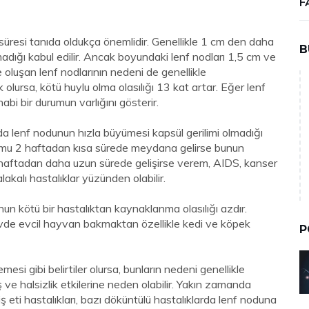
F
e süresi tanıda oldukça önemlidir. Genellikle 1 cm den daha
B
dığı kabul edilir. Ancak boyundaki lenf nodları 1,5 cm ve
 oluşan lenf nodlarının nedeni de genellikle
lursa, kötü huylu olma olasılığı 13 kat artar. Eğer lenf
habi bir durumun varlığını gösterir.
rda lenf nodunun hızla büyümesi kapsül gerilimi olmadığı
umu 2 haftadan kısa sürede meydana gelirse bunun
2 haftadan daha uzun sürede gelişirse verem, AIDS, kanser
 alakalı hastalıklar yüzünden olabilir.
nun kötü bir hastalıktan kaynaklanma olasılığı azdır.
 evde evcil hayvan bakmaktan özellikle kedi ve köpek
P
esi gibi belirtiler olursa, bunların nedeni genellikle
 ve halsizlik etkilerine neden olabilir. Yakın zamanda
iş eti hastalıkları, bazı döküntülü hastalıklarda lenf noduna