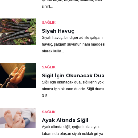
sinirl...
SAĞLIK
Siyah Havuç
Siyah havuç, bir diğer adı ile şalgam
havuç, şalgam suyunun ham maddesi
olarak kulla...
SAĞLIK
Siğil İçin Okunacak Dua
Siğil için okunacak dua, siğillerin yok
olması için okunan duadır. Siğil duası
3-5...
SAĞLIK
Ayak Altında Siğil
Ayak altında siğil, çoğunlukla ayak
tabanında oluşan siyah noktalı gri ya