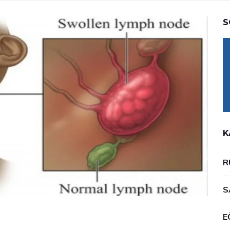
S
K
R
S
E