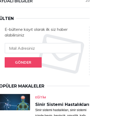
AYDALI BILGILER
20
ÜLTEN
E-bültene kayıt olarak ilk siz haber
alabilirsiniz
GÖNDER
OPÜLER MAKALELER
EĞITIM
Sinir Sistemi Hastalıkları
Sinir sistemi hastalıkları, sinir sistemi
içinde beyin, beyincik, omurilik, kafa