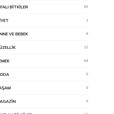
IFALI BITKILER
65
IYET
1
NNE VE BEBEK
8
ÜZELLIK
12
EMEK
64
ODA
0
AŞAM
0
AGAZIN
0