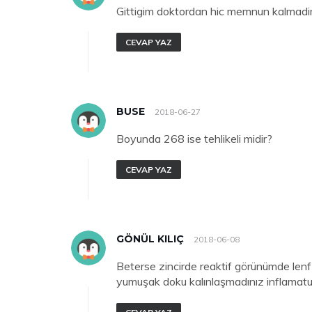
Gittigim doktordan hic memnun kalmad
CEVAP YAZ
BUSE
2018-06-27
Boyunda 268 ise tehlikeli midir?
CEVAP YAZ
GÖNÜL KILIÇ
2018-06-08
Beterse zincirde reaktif görünümde len
yumuşak doku kalınlaşmadınız inflamatu