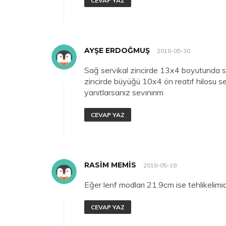
CEVAP YAZ
AYŞE ERDOĞMUŞ
2018-05-30
Sağ servikal zincirde 13x4 boyutunda 
zincirde büyüğü 10x4 ön reatıf hilosu se
yanıtlarsanız sevınırım
CEVAP YAZ
RASIM MEMIS
2018-05-18
Eğer lenf modları 21.9cm ise tehlikelimid
CEVAP YAZ