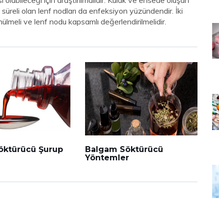
si olabileceği için araştırılmalıdır. Kulak ve ensede oluşan
 süreli olan lenf nodları da enfeksiyon yüzündendir. İki
ülmeli ve lenf nodu kapsamlı değerlendirilmelidir.
öktürücü Şurup
Balgam Söktürücü
Yöntemler