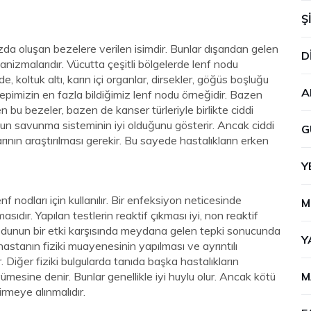
Ş
a oluşan bezelere verilen isimdir. Bunlar dışarıdan gelen
D
zmalarıdır. Vücutta çeşitli bölgelerde lenf nodu
, koltuk altı, karın içi organlar, dirsekler, göğüs boşluğu
A
hepimizin en fazla bildiğimiz lenf nodu örneğidir. Bazen
 bu bezeler, bazen de kanser türleriyle birlikte ciddi
cudun savunma sisteminin iyi olduğunu gösterir. Ancak ciddi
G
arının araştırılması gerekir. Bu sayede hastalıkların erken
Y
 nodları için kullanılır. Bir enfeksiyon neticesinde
M
dır. Yapılan testlerin reaktif çıkması iyi, non reaktif
 nodunun bir etki karşısında meydana gelen tepki sonucunda
Y
stanın fiziki muayenesinin yapılması ve ayrıntılı
Diğer fiziki bulgularda tanıda başka hastalıkların
mesine denir. Bunlar genellikle iyi huylu olur. Ancak kötü
M
rmeye alınmalıdır.