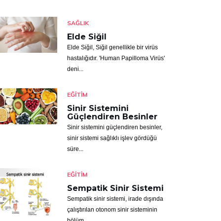
SAĞLIK
Elde Siğil
Elde Siğil, Siğil genellikle bir virüs
hastalığıdır. 'Human Papilloma Virüs'
deni...
EĞITIM
Sinir Sistemini
Güçlendiren Besinler
Sinir sistemini güçlendiren besinler,
sinir sistemi sağlıklı işlev gördüğü
süre...
EĞITIM
Sempatik Sinir Sistemi
Sempatik sinir sistemi, irade dışında
çalıştırılan otonom sinir sisteminin
bölüm...