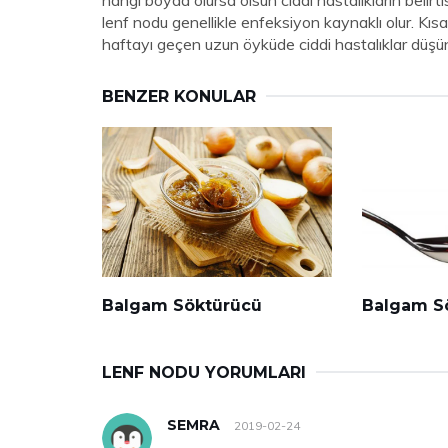
hangi boyda olursa olsun ciddi hastalıkların belirti
lenf nodu genellikle enfeksiyon kaynaklı olur. Kısa
haftayı geçen uzun öyküde ciddi hastalıklar düşün
BENZER KONULAR
Balgam Söktürücü
Balgam S
LENF NODU YORUMLARI
SEMRA
2019-02-24