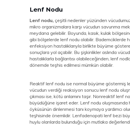
Lenf Nodu
Lenf nodu,
çeşitli nedenler yüzünden vücudumuzd
mikro organizmalara karşı vücudun savunma mekani
meydana gelebilir. Boyunda, kasık, kulak bölgesinde
gibi bölgelerde lenf nodu olabilir. Bademciklerde 
enfeksiyon hastalıklarıyla birlikte büyüme gösteren
sonuçlara yol açabilir. Bu şişkinlikler aslında vü
hastalıklarla bağlantısı olabileceğinden, lenf nodl
dönemde teşhis edilmesi mümkün olabilir.
Reaktif lenf nodu ise normal büyüme göstermiş lenf
vücudun verdiği reaksiyon sonucu lenf nodu oluşması
çıkması ise, kötü anlamını taşır. Nonreaktif lenf
büyüdüğüne işaret eder. Lenf nodu oluşmasında ha
öyküsünün dinlenmesi tanı koymaya yardımcı olur. 
teşhisinde önemlidir. Lenfadenopati lenf bezi büyü
huylu olanlarda bulunduğu için mutlaka değerlendi