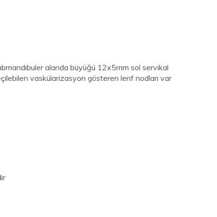
sıbmandıbuler alanda büyüğü 12x5mm sol servikal
çilebilen vaskülarizasyon gösteren lenf nodları var
ir