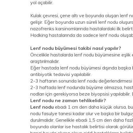
yol açabilir.
Kulak çevresi, çene altı ve boyunda oluşan lenf
gelişir. Eğer boyunda uzun süreli lenf nodu oluşurs
nazofrenks karsinomlarında hastalardaki ilk belirti
Hodking hastalarında da sadece lenf nodu oluşabil
Lenf nodu büyümesi takibi nasıl yapılır?
Öncelikle hastalarda lenf nodu büyümesine eşlik 
araştırılmalıdır.
Eğer hastada lenf nodu büyümesi dışında başka bir
antibiyotik tedavisi yapılabilir.
2-3 haftanın sonunda lenf nodu değerlendirmesi yap
2-3 haftada lenf nodunda büyüme olmazsa, hasta 
nodları için gerekiyorsa beze biyopsisi yapılabili
Lenf nodu ne zaman tehlikelidir?
Lenf nodu
ebadı 1 cm den daha küçük olursa, bu g
nodu fasulye tanesi kadar olur ve başka bir bulg
durulmalıdır. Genelikle ebadı 1,5 cm den daha fazl
boyunda olanlar ise hastalık belirtisi olarak görülü