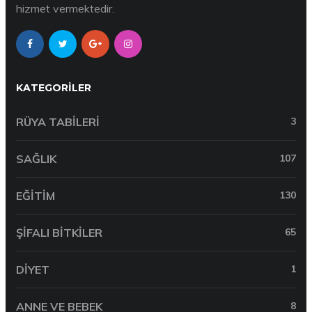
hizmet vermektedir.
KATEGORILER
RÜYA TABILERI
3
SAĞLIK
107
EĞITIM
130
ŞIFALI BITKILER
65
DIYET
1
ANNE VE BEBEK
8