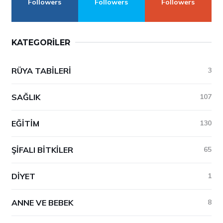
Followers
Followers
Followers
KATEGORILER
RÜYA TABILERI
3
SAĞLIK
107
EĞITIM
130
ŞIFALI BITKILER
65
DIYET
1
ANNE VE BEBEK
8