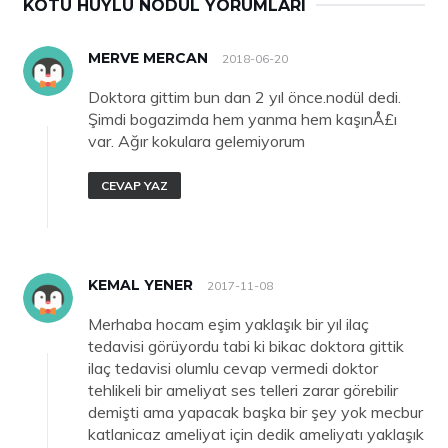
KÖTÜ HUYLU NODÜL YORUMLARI
MERVE MERCAN
2018-06-20
Doktora gittim bun dan 2 yıl önce.nodül dedi.
Şimdi bogazimda hem yanma hem kaşınÅ£ı
var. Ağır kokulara gelemiyorum
CEVAP YAZ
KEMAL YENER
2017-11-08
Merhaba hocam eşim yaklaşık bir yıl ilaç
tedavisi görüyordu tabi ki bikac doktora gittik
ilaç tedavisi olumlu cevap vermedi doktor
tehlikeli bir ameliyat ses telleri zarar görebilir
demişti ama yapacak başka bir şey yok mecbur
katlanicaz ameliyat için dedik ameliyatı yaklaşık