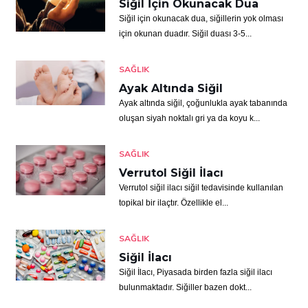
Siğil İçin Okunacak Dua
Siğil için okunacak dua, siğillerin yok olması
için okunan duadır. Siğil duası 3-5...
SAĞLIK
Ayak Altında Siğil
Ayak altında siğil, çoğunlukla ayak tabanında
oluşan siyah noktalı gri ya da koyu k...
SAĞLIK
Verrutol Siğil İlacı
Verrutol siğil ilacı siğil tedavisinde kullanılan
topikal bir ilaçtır. Özellikle el...
SAĞLIK
Siğil İlacı
Siğil İlacı, Piyasada birden fazla siğil ilacı
bulunmaktadır. Siğiller bazen dokt...