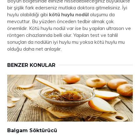
Boyun bölgesinde elinizle hissedebileceğiniz büyüklükte
bir şişlik fark ederseniz mutlaka doktora gitmelisiniz. İyi
huylu olabildiği gibi
kötü huylu nodül
oluşumu da
mevcuttur. Bu yüzden önceden tedbir almak çok
önemlidir. Kötü huylu nodül var ise bu yapılan ultrason ve
röntgen cihazlarında belli olur. Yapılan test ve tahlil
sonuçları da nodülün iyi huylu mu yoksa kötü huylu mu
olduğu daha net anlaşılır.
BENZER KONULAR
Balgam Söktürücü