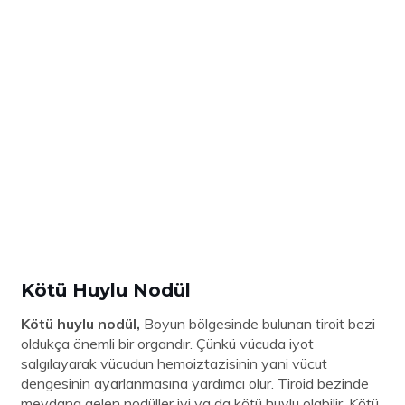
Kötü Huylu Nodül
Kötü huylu nodül,
Boyun bölgesinde bulunan tiroit bezi
oldukça önemli bir organdır. Çünkü vücuda iyot
salgılayarak vücudun hemoiztazisinin yani vücut
dengesinin ayarlanmasına yardımcı olur. Tiroid bezinde
meydana gelen nodüller iyi ya da kötü huylu olabilir. Kötü