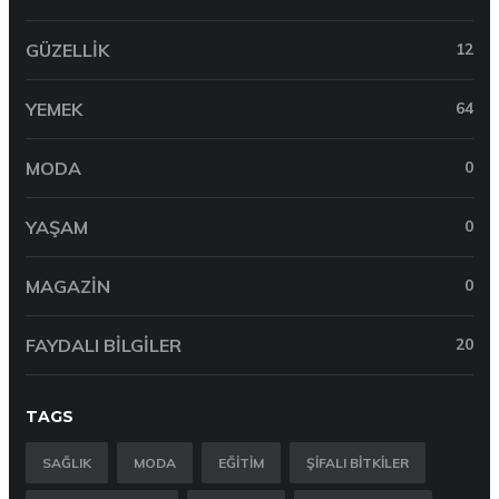
GÜZELLIK
12
YEMEK
64
MODA
0
YAŞAM
0
MAGAZIN
0
FAYDALI BILGILER
20
TAGS
SAĞLIK
MODA
EĞITIM
ŞIFALI BITKILER