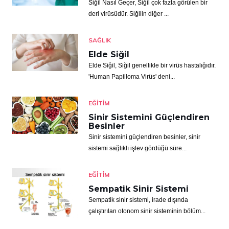
Siğil Nasıl Geçer, Siğil çok fazla görülen bir
deri virüsüdür. Siğilin diğer ...
SAĞLIK
Elde Siğil
Elde Siğil, Siğil genellikle bir virüs hastalığıdır.
'Human Papilloma Virüs' deni...
EĞITIM
Sinir Sistemini Güçlendiren
Besinler
Sinir sistemini güçlendiren besinler, sinir
sistemi sağlıklı işlev gördüğü süre...
EĞITIM
Sempatik Sinir Sistemi
Sempatik sinir sistemi, irade dışında
çalıştırılan otonom sinir sisteminin bölüm...