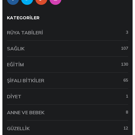
KATEGORILER
RÜYA TABILERI
3
SAĞLIK
107
EĞITIM
130
ŞIFALI BITKILER
65
DIYET
1
ANNE VE BEBEK
8
GÜZELLIK
12