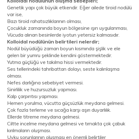
Kolloidal nodülünün oluşma sebepleri;
Genetik yapı çok büyük etkendir. Eğer ailede tiroid nodülü
var ise,
Bazı tiroid rahatsızlıklarının olması,
Çocukluk zamanında boyun bölgesine ışın uygulanması,
Vücuda alınan besinlerde iyotun yetersiz kalmasıdır.
Kolloidal nodülünün belirtileri nelerdir;
Nodül büyüdüğü zaman boyun kısmında şişlik ve ele
gelen bir yumru şeklinde kendini göstermektedir.
Yutma güçlüğü ve takılma hissi vermektedir.
Ses tellerindeki tahribattan dolayı, seste kalınlaşma
olması.
Nefes darlığına sebebiyet vermesi.
Sinirlilik ve huzursuzluk yapması.
Kalp çarpıntısı yapması.
Hemen yorulma, vücutta güçsüzlük meydana gelmesi.
Çok fazla terleme ve sıcağa karşı aşırı duyarlılık.
Ellerde titreme meydana gelmesi.
Ciltte incelme meydana gelmesi ve tırnakta çok çabuk
kırılmaların oluşması.
Uyku sorunlarının oluşması en önemli belirtiler