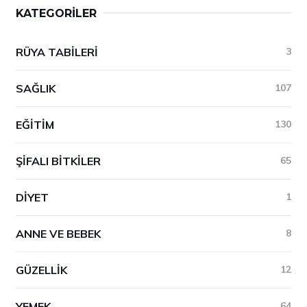
KATEGORILER
RÜYA TABILERI
3
SAĞLIK
107
EĞITIM
130
ŞIFALI BITKILER
65
DIYET
1
ANNE VE BEBEK
8
GÜZELLIK
12
YEMEK
64