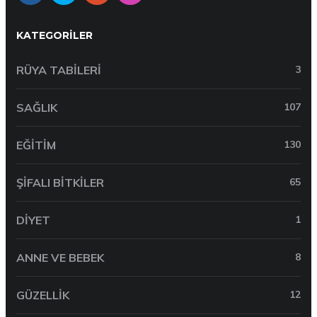
KATEGORILER
RÜYA TABILERI
3
SAĞLIK
107
EĞITIM
130
ŞIFALI BITKILER
65
DIYET
1
ANNE VE BEBEK
8
GÜZELLIK
12