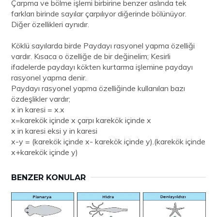
Çarpma ve bölme işlemi birbirine benzer aslında tek
farkları birinde sayılar çarpılıyor diğerinde bölünüyor.
Diğer özellikleri aynıdır.
Köklü sayılarda birde Paydayı rasyonel yapma özelliği
vardır. Kısaca o özelliğe de bir değinelim; Kesirli
ifadelerde paydayı kökten kurtarma işlemine paydayı
rasyonel yapma denir.
Paydayı rasyonel yapma özelliğinde kullanılan bazı
özdeşlikler vardır;
x in karesi = x.x
x=karekök içinde x çarpı karekök içinde x
x in karesi eksi y in karesi
x-y = (karekök içinde x- karekök içinde y).(karekök içinde
x+karekök içinde y)
BENZER KONULAR