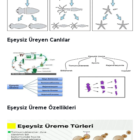
Eşeysiz Üreyen Canlılar
Eşeysiz Üreme Özellikleri