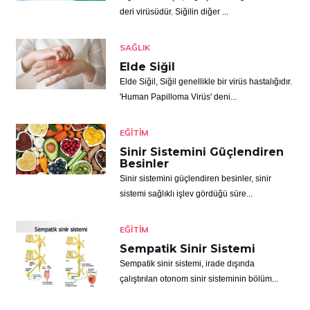
deri virüsüdür. Siğilin diğer ...
SAĞLIK
Elde Siğil
Elde Siğil, Siğil genellikle bir virüs hastalığıdır.
'Human Papilloma Virüs' deni...
EĞITIM
Sinir Sistemini Güçlendiren
Besinler
Sinir sistemini güçlendiren besinler, sinir
sistemi sağlıklı işlev gördüğü süre...
EĞITIM
Sempatik Sinir Sistemi
Sempatik sinir sistemi, irade dışında
çalıştırılan otonom sinir sisteminin bölüm...