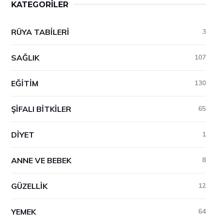
KATEGORILER
RÜYA TABILERI
3
SAĞLIK
107
EĞITIM
130
ŞIFALI BITKILER
65
DIYET
1
ANNE VE BEBEK
8
GÜZELLIK
12
YEMEK
64