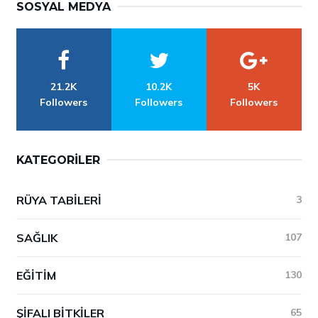
SOSYAL MEDYA
21.2K
10.2K
5K
Followers
Followers
Followers
KATEGORILER
RÜYA TABILERI
3
SAĞLIK
107
EĞITIM
130
ŞIFALI BITKILER
65