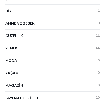
DIYET
1
ANNE VE BEBEK
8
GÜZELLIK
12
YEMEK
64
MODA
0
YAŞAM
0
MAGAZIN
0
FAYDALI BILGILER
20