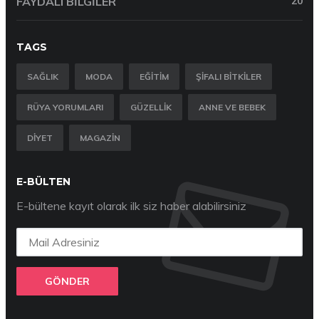
FAYDALI BILGILER
20
TAGS
SAĞLIK
MODA
EĞITIM
ŞIFALI BITKILER
RÜYA YORUMLARI
GÜZELLIK
ANNE VE BEBEK
DIYET
MAGAZIN
E-BÜLTEN
E-bültene kayıt olarak ilk siz haber alabilirsiniz
GÖNDER