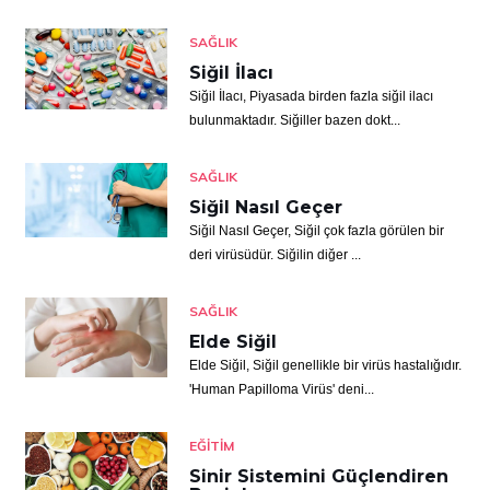
SAĞLIK
Siğil İlacı
Siğil İlacı, Piyasada birden fazla siğil ilacı
bulunmaktadır. Siğiller bazen dokt...
SAĞLIK
Siğil Nasıl Geçer
Siğil Nasıl Geçer, Siğil çok fazla görülen bir
deri virüsüdür. Siğilin diğer ...
SAĞLIK
Elde Siğil
Elde Siğil, Siğil genellikle bir virüs hastalığıdır.
'Human Papilloma Virüs' deni...
EĞITIM
Sinir Sistemini Güçlendiren