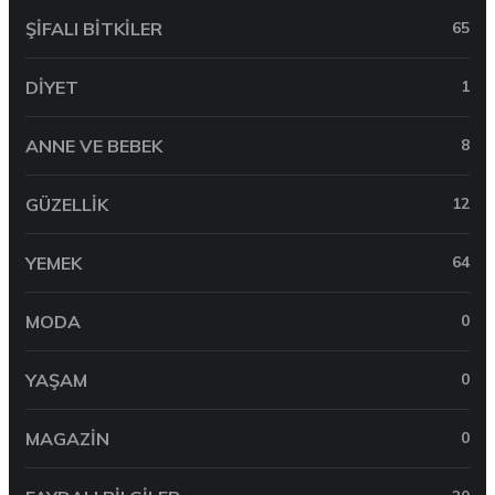
ŞIFALI BITKILER
65
DIYET
1
ANNE VE BEBEK
8
GÜZELLIK
12
YEMEK
64
MODA
0
YAŞAM
0
MAGAZIN
0