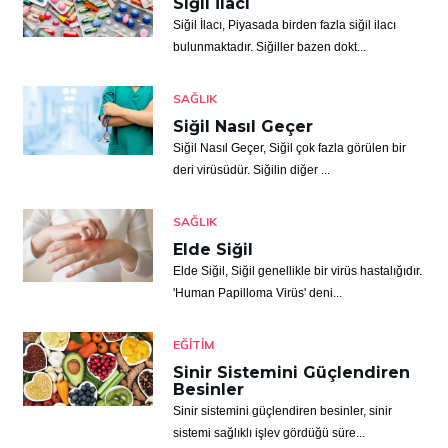
Siğil İlacı
Siğil İlacı, Piyasada birden fazla siğil ilacı
bulunmaktadır. Siğiller bazen dokt...
SAĞLIK
Siğil Nasıl Geçer
Siğil Nasıl Geçer, Siğil çok fazla görülen bir
deri virüsüdür. Siğilin diğer ...
SAĞLIK
Elde Siğil
Elde Siğil, Siğil genellikle bir virüs hastalığıdır.
'Human Papilloma Virüs' deni...
EĞITIM
Sinir Sistemini Güçlendiren
Besinler
Sinir sistemini güçlendiren besinler, sinir
sistemi sağlıklı işlev gördüğü süre...