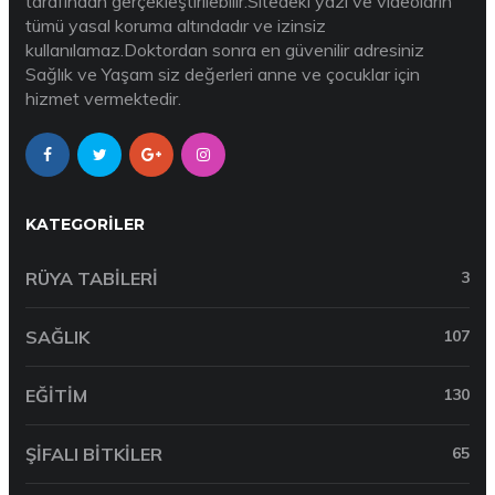
tarafından gerçekleştirilebilir.Sitedeki yazı ve videoların
tümü yasal koruma altındadır ve izinsiz
kullanılamaz.Doktordan sonra en güvenilir adresiniz
Sağlık ve Yaşam siz değerleri anne ve çocuklar için
hizmet vermektedir.
KATEGORILER
RÜYA TABILERI
3
SAĞLIK
107
EĞITIM
130
ŞIFALI BITKILER
65