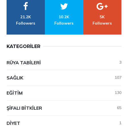
21.2K
10.2K
5K
Followers
Followers
Followers
KATEGORILER
RÜYA TABILERI
3
SAĞLIK
107
EĞITIM
130
ŞIFALI BITKILER
65
DIYET
1