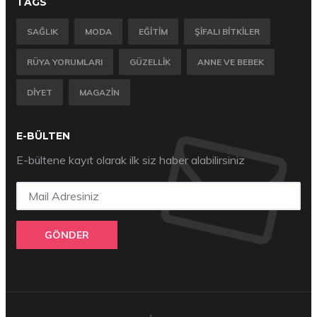
TAGS
SAĞLIK
MODA
EĞITIM
ŞIFALI BITKILER
RÜYA YORUMLARI
GÜZELLIK
ANNE VE BEBEK
DIYET
MAGAZIN
E-BÜLTEN
E-bültene kayıt olarak ilk siz haber alabilirsiniz
GÖNDER