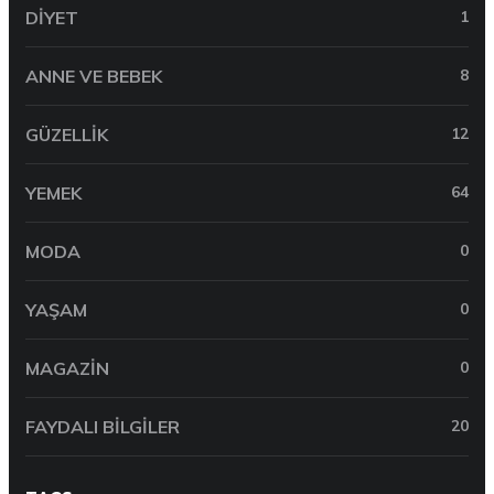
DIYET
1
ANNE VE BEBEK
8
GÜZELLIK
12
YEMEK
64
MODA
0
YAŞAM
0
MAGAZIN
0
FAYDALI BILGILER
20