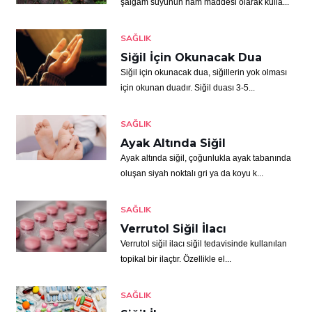
şalgam suyunun ham maddesi olarak kulla...
SAĞLIK
Siğil İçin Okunacak Dua
Siğil için okunacak dua, siğillerin yok olması
için okunan duadır. Siğil duası 3-5...
SAĞLIK
Ayak Altında Siğil
Ayak altında siğil, çoğunlukla ayak tabanında
oluşan siyah noktalı gri ya da koyu k...
SAĞLIK
Verrutol Siğil İlacı
Verrutol siğil ilacı siğil tedavisinde kullanılan
topikal bir ilaçtır. Özellikle el...
SAĞLIK