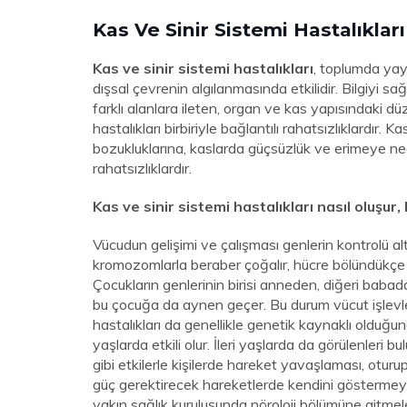
Kas Ve Sinir Sistemi Hastalıkları
Kas ve sinir sistemi hastalıkları
, toplumda yaygı
dışsal çevrenin algılanmasında etkilidir. Bilgiyi s
farklı alanlara ileten, organ ve kas yapısındaki d
hastalıkları birbiriyle bağlantılı rahatsızlıklardır. 
bozukluklarına, kaslarda güçsüzlük ve erimeye ne
rahatsızlıklardır.
Kas ve sinir sistemi hastalıkları nasıl oluşur, 
Vücudun gelişimi ve çalışması genlerin kontrolü a
kromozomlarla beraber çoğalır, hücre bölündükçe 
Çocukların genlerinin birisi anneden, diğeri baba
bu çocuğa da aynen geçer. Bu durum vücut işlevle
hastalıkları da genellikle genetik kaynaklı olduğun
yaşlarda etkili olur. İleri yaşlarda da görülenler
gibi etkilerle kişilerde hareket yavaşlaması, otu
güç gerektirecek hareketlerde kendini göstermeye
yakın sağlık kuruluşunda nöroloji bölümüne gitmeleri