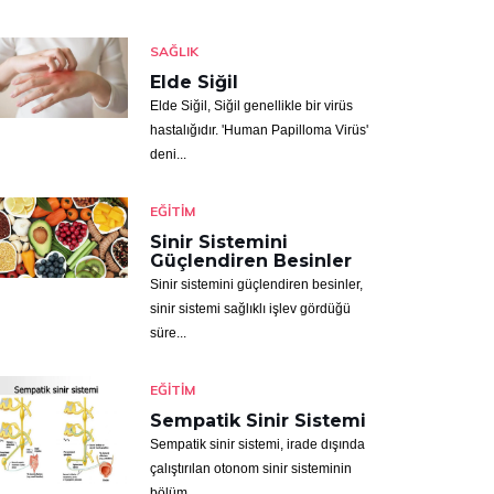
SAĞLIK
Elde Siğil
Elde Siğil, Siğil genellikle bir virüs
hastalığıdır. 'Human Papilloma Virüs'
deni...
EĞITIM
Sinir Sistemini
Güçlendiren Besinler
Sinir sistemini güçlendiren besinler,
sinir sistemi sağlıklı işlev gördüğü
süre...
EĞITIM
Sempatik Sinir Sistemi
Sempatik sinir sistemi, irade dışında
çalıştırılan otonom sinir sisteminin
bölüm...