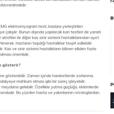
F
avranılmalıdır.
B
n EMG elektromyogram testi, kaslara yerleştirilen
ye çalışılır. Bunun dışında yapılacak kan testleri de yararlı
atrofiler ile diğer kas sinir sistemi hastalıklarından ayırt
rlenerek, hastanın taşıdığı hastalıklar tespit edilebilir.
r. Kas ve sinir sistemi hastalıkların bilinen elliden fazla
ılması önemlidir.
me gösterir?
leme gösterebilir. Zaman içinde hareketlerde zorlanma,
alyeye mahkum olması gibi bir süreç işleyebilir.
P
 meydana gelebilir. Özellikle yutma güçlüğü, eklemlerde
rasındadır. Bu yüzden hasta ve yakınlarının nörologlardan,