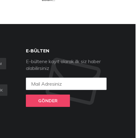
E-BÜLTEN
E-bültene kayıt olarak ilk siz haber
M
alabilirsiniz
IK
GÖNDER