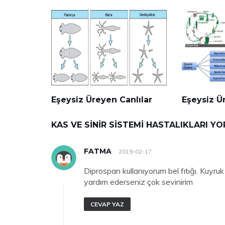
Eşeysiz Üreyen Canlılar
Eşeysiz Ü
KAS VE SINIR SISTEMI HASTALIKLARI Y
FATMA
2019-02-17
Diprospan kullanıyorum bel fıtığı. Kuyruk
yardım ederseniz çok sevinirim
CEVAP YAZ