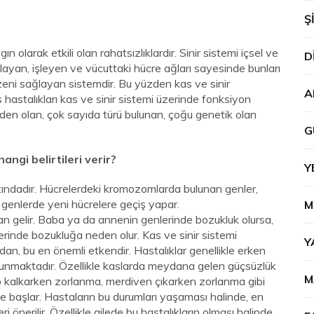
Ş
n olarak etkili olan rahatsızlıklardır. Sinir sistemi içsel ve
D
ağlayan, işleyen ve vücuttaki hücre ağları sayesinde bunları
üzeni sağlayan sistemdir. Bu yüzden kas ve sinir
A
Kas hastalıkları kas ve sinir sistemi üzerinde fonksiyon
den olan, çok sayıda türü bulunan, çoğu genetik olan
G
hangi belirtileri verir?
Y
ltındadır. Hücrelerdeki kromozomlarda bulunan genler,
genlerde yeni hücrelere geçiş yapar.
M
dan gelir. Baba ya da annenin genlerinde bozukluk olursa,
rinde bozukluğa neden olur. Kas ve sinir sistemi
Y
dan, bu en önemli etkendir. Hastalıklar genellikle erken
i bulunmaktadır. Özellikle kaslarda meydana gelen güçsüzlük
M
rup kalkarken zorlanma, merdiven çıkarken zorlanma gibi
 başlar. Hastaların bu durumları yaşaması halinde, en
 önerilir. Özellikle ailede bu hastalıkların olması halinde,