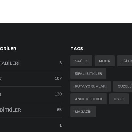
ORILER
TAGS
SAĞLIK
MODA
EĞITI
TABILERI
3
ŞIFALI BITKILER
K
107
RÜYA YORUMLARI
GÜZELL
M
130
ANNE VE BEBEK
DIYET
 BITKILER
65
MAGAZIN
1