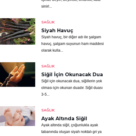
sinirl...
SAĞLIK
Siyah Havuç
Siyah havuç, bir diğer adı ile şalgam
havuç, şalgam suyunun ham maddesi
olarak kulla...
SAĞLIK
Siğil İçin Okunacak Dua
Siğil için okunacak dua, siğillerin yok
olması için okunan duadır. Siğil duası
3-5...
SAĞLIK
Ayak Altında Siğil
Ayak altında siğil, çoğunlukla ayak
tabanında oluşan siyah noktalı gri ya