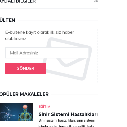
AYDALI BILGILER
20
ÜLTEN
E-bültene kayıt olarak ilk siz haber
alabilirsiniz
GÖNDER
OPÜLER MAKALELER
EĞITIM
Sinir Sistemi Hastalıkları
Sinir sistemi hastalıkları, sinir sistemi
içinde beyin, beyincik, omurilik, kafa