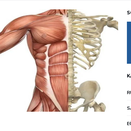
S
K
R
S
E