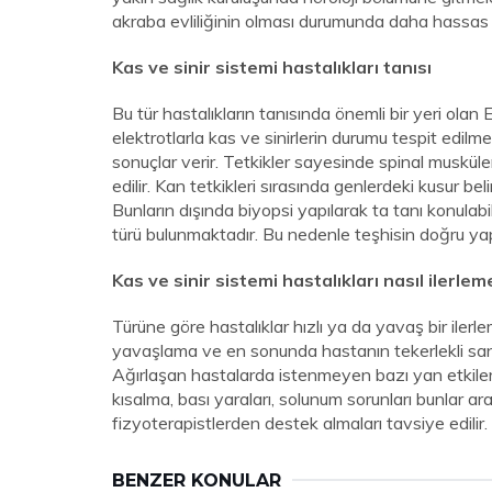
akraba evliliğinin olması durumunda daha hassas d
Kas ve sinir sistemi hastalıkları tanısı
Bu tür hastalıkların tanısında önemli bir yeri ola
elektrotlarla kas ve sinirlerin durumu tespit edilme
sonuçlar verir. Tetkikler sayesinde spinal musküler 
edilir. Kan tetkikleri sırasında genlerdeki kusur beli
Bunların dışında biyopsi yapılarak ta tanı konulabili
türü bulunmaktadır. Bu nedenle teşhisin doğru yap
Kas ve sinir sistemi hastalıkları nasıl ilerle
Türüne göre hastalıklar hızlı ya da yavaş bir iler
yavaşlama ve en sonunda hastanın tekerlekli sand
Ağırlaşan hastalarda istenmeyen bazı yan etkiler
kısalma, bası yaraları, solunum sorunları bunlar a
fizyoterapistlerden destek almaları tavsiye edilir.
BENZER KONULAR