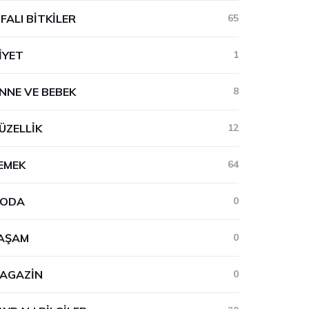
IFALI BITKILER
65
IYET
1
NNE VE BEBEK
8
ÜZELLIK
12
EMEK
64
ODA
0
AŞAM
0
AGAZIN
0