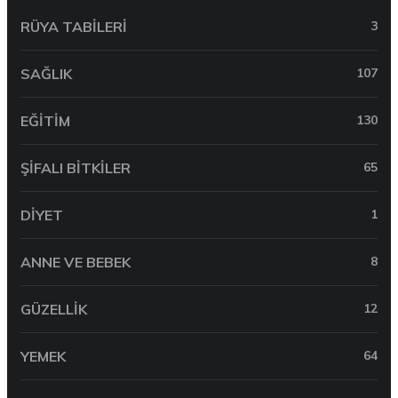
RÜYA TABILERI
3
SAĞLIK
107
EĞITIM
130
ŞIFALI BITKILER
65
DIYET
1
ANNE VE BEBEK
8
GÜZELLIK
12
YEMEK
64