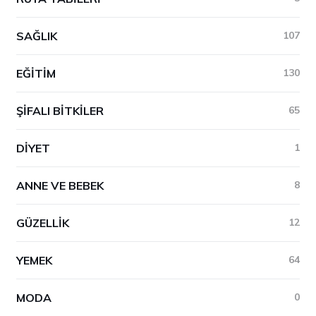
SAĞLIK
107
EĞITIM
130
ŞIFALI BITKILER
65
DIYET
1
ANNE VE BEBEK
8
GÜZELLIK
12
YEMEK
64
MODA
0