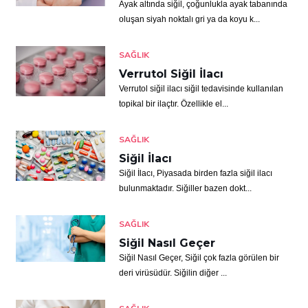
Ayak altında siğil, çoğunlukla ayak tabanında
oluşan siyah noktalı gri ya da koyu k...
SAĞLIK
Verrutol Siğil İlacı
Verrutol siğil ilacı siğil tedavisinde kullanılan
topikal bir ilaçtır. Özellikle el...
SAĞLIK
Siğil İlacı
Siğil İlacı, Piyasada birden fazla siğil ilacı
bulunmaktadır. Siğiller bazen dokt...
SAĞLIK
Siğil Nasıl Geçer
Siğil Nasıl Geçer, Siğil çok fazla görülen bir
deri virüsüdür. Siğilin diğer ...