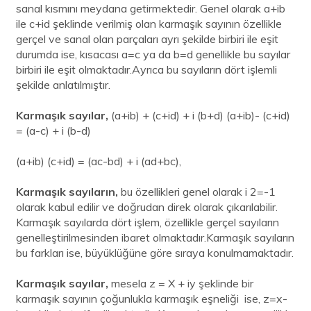
sanal kısmını meydana getirmektedir. Genel olarak a+ib
ile c+id şeklinde verilmiş olan karmaşık sayının özellikle
gerçel ve sanal olan parçaları ayrı şekilde birbiri ile eşit
durumda ise, kısacası a=c ya da b=d genellikle bu sayılar
birbiri ile eşit olmaktadır.Ayrıca bu sayıların dört işlemli
şekilde anlatılmıştır.
Karmaşık sayılar,
(a+ib) + (c+id) + i (b+d) (a+ib)- (c+id)
= (a-c) + i (b-d)
(a+ib) (c+id) = (ac-bd) + i (ad+bc),
Karmaşık sayıların,
bu özellikleri genel olarak i 2=-1
olarak kabul edilir ve doğrudan direk olarak çıkarılabilir.
Karmaşık sayılarda dört işlem, özellikle gerçel sayıların
genelleştirilmesinden ibaret olmaktadır.Karmaşık sayıların
bu farkları ise, büyüklüğüne göre sıraya konulmamaktadır.
Karmaşık sayılar,
mesela z = X + iy şeklinde bir
karmaşık sayının çoğunlukla karmaşık eşneliği ise, z=x-