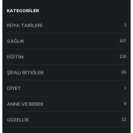
KATEGORILER
RÜYA TABILERI
3
SAĞLIK
107
EĞITIM
130
ŞIFALI BITKILER
65
DIYET
1
ANNE VE BEBEK
8
GÜZELLIK
12