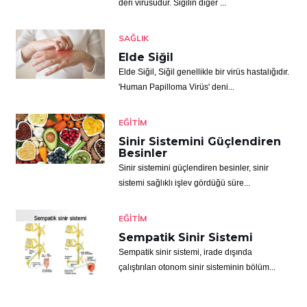
deri virüsüdür. Siğilin diğer ...
SAĞLIK
Elde Siğil
Elde Siğil, Siğil genellikle bir virüs hastalığıdır.
'Human Papilloma Virüs' deni...
EĞITIM
Sinir Sistemini Güçlendiren
Besinler
Sinir sistemini güçlendiren besinler, sinir
sistemi sağlıklı işlev gördüğü süre...
EĞITIM
Sempatik Sinir Sistemi
Sempatik sinir sistemi, irade dışında
çalıştırılan otonom sinir sisteminin bölüm...