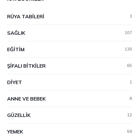
RÜYA TABILERI
3
SAĞLIK
107
EĞITIM
130
ŞIFALI BITKILER
65
DIYET
1
ANNE VE BEBEK
8
GÜZELLIK
12
YEMEK
64