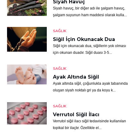
Siyah Havuç
Siyah havuç, bir diğer adı ile şalgam havuç,
şalgam suyunun ham maddesi olarak kulla...
SAĞLIK
Siğil İçin Okunacak Dua
Siğil için okunacak dua, siğillerin yok olması
için okunan duadır. Siğil duası 3-5...
SAĞLIK
Ayak Altında Siğil
Ayak altında siğil, çoğunlukla ayak tabanında
oluşan siyah noktalı gri ya da koyu k...
SAĞLIK
Verrutol Siğil İlacı
Verrutol siğil ilacı siğil tedavisinde kullanılan
topikal bir ilaçtır. Özellikle el...