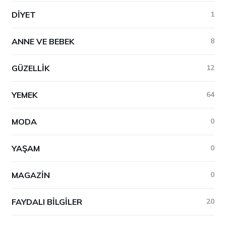
DIYET
1
ANNE VE BEBEK
8
GÜZELLIK
12
YEMEK
64
MODA
0
YAŞAM
0
MAGAZIN
0
FAYDALI BILGILER
20