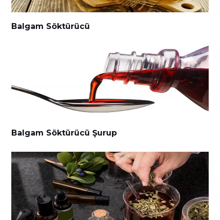
Balgam Söktürücü
Balgam Söktürücü Şurup