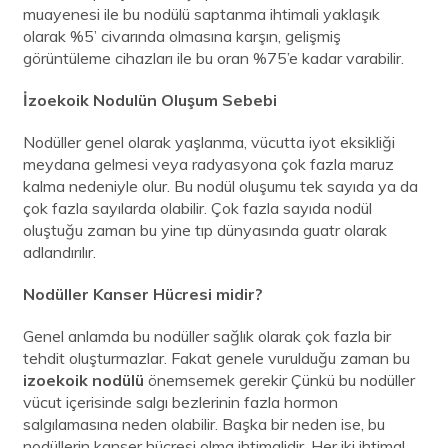
muayenesi ile bu nodülü saptanma ihtimali yaklaşık
olarak %5’ civarında olmasına karşın, gelişmiş
görüntüleme cihazları ile bu oran %75’e kadar varabilir.
İzoekoik Nodulün Oluşum Sebebi
Nodüller genel olarak yaşlanma, vücutta iyot eksikliği
meydana gelmesi veya radyasyona çok fazla maruz
kalma nedeniyle olur. Bu nodül oluşumu tek sayıda ya da
çok fazla sayılarda olabilir. Çok fazla sayıda nodül
oluştuğu zaman bu yine tıp dünyasında guatr olarak
adlandırılır.
Nodüller Kanser Hücresi midir?
Genel anlamda bu nodüller sağlık olarak çok fazla bir
tehdit oluşturmazlar. Fakat genele vurulduğu zaman bu
izoekoik nodülü
önemsemek gerekir Çünkü bu nodüller
vücut içerisinde salgı bezlerinin fazla hormon
salgılamasına neden olabilir. Başka bir neden ise, bu
nodüllerin kanser hücresi olma ihtimalidir. Her iki ihtimal