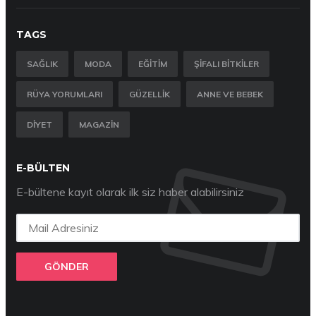
TAGS
SAĞLIK
MODA
EĞITIM
ŞIFALI BITKILER
RÜYA YORUMLARI
GÜZELLIK
ANNE VE BEBEK
DIYET
MAGAZIN
E-BÜLTEN
E-bültene kayıt olarak ilk siz haber alabilirsiniz
GÖNDER