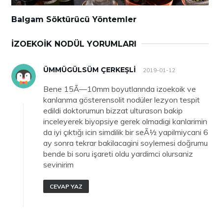
Balgam Söktürücü Yöntemler
İZOEKOIK NODÜL YORUMLARI
ÜMMÜGÜLSÜM ÇERKEŞLİ
2019-01-12
Bene 15Ã—10mm boyutlarında izoekoik ve
kanlanma gösterensolit nodüler lezyon tespit
edildi doktorumun bizzat ulturason bakip
inceleyerek biyopsiye gerek olmadigi kanlarimin
da iyi çıktığı icin simdilik bir seÃ½ yapilmiycani 6
ay sonra tekrar bakilacagini soylemesi doğrumu
bende bi soru işareti oldu yardimci olursaniz
sevinirim
CEVAP YAZ