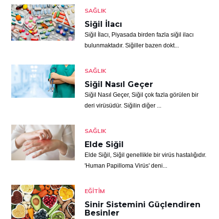
SAĞLIK
Siğil İlacı
Siğil İlacı, Piyasada birden fazla siğil ilacı
bulunmaktadır. Siğiller bazen dokt...
SAĞLIK
Siğil Nasıl Geçer
Siğil Nasıl Geçer, Siğil çok fazla görülen bir
deri virüsüdür. Siğilin diğer ...
SAĞLIK
Elde Siğil
Elde Siğil, Siğil genellikle bir virüs hastalığıdır.
'Human Papilloma Virüs' deni...
EĞITIM
Sinir Sistemini Güçlendiren
Besinler